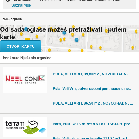
Saznaj više
248
oglasa
Od sada oglase možeš pretraživati i putem
karte!
OTVORI KARTU
Istaknute Njuškalo trgovine
PULA, VELI VRH, 89,30m2 , NOVOGRADNJA #PRODAJA
Pula, Veli Vrh, četverosobni penthouse u novogradnji
PULA, VELI VRH, 86,50 m2 , NOVOGRADNJA #PRODAJA
Istra, Pula, Veli vrh, stan 61,87, 1SS+DB, prvi kat, garaža, Novo, #pr
Pula, Veli vrh, stan prizemlje 111,82m2, vrt 60m2, 3SS+DB, NOVO, #prod