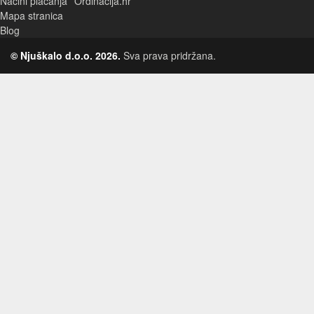
Načini plaćanja
Ordinacija.hr
Mapa stranica
Blog
© Njuškalo d.o.o. 2026.
Sva prava pridržana.