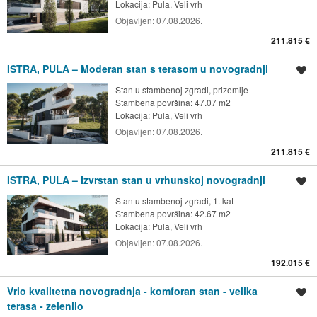
Lokacija:
Pula, Veli vrh
Objavljen:
07.08.2026.
211.815 €
ISTRA, PULA – Moderan stan s terasom u novogradnji
Spremi oglas
Stan u stambenoj zgradi, prizemlje
Stambena površina: 47.07 m2
Lokacija:
Pula, Veli vrh
Objavljen:
07.08.2026.
211.815 €
ISTRA, PULA – Izvrstan stan u vrhunskoj novogradnji
Spremi oglas
Stan u stambenoj zgradi, 1. kat
Stambena površina: 42.67 m2
Lokacija:
Pula, Veli vrh
Objavljen:
07.08.2026.
192.015 €
Vrlo kvalitetna novogradnja - komforan stan - velika
Spremi oglas
terasa - zelenilo