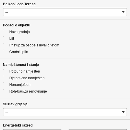
Balkon/Lođa/Terasa
Podaci o objektu
Novogradnja
Lift
Pristup za osobe s invaliditetom
Gradski plin
Namještenost i stanje
Potpuno namješten
Djelomično namješten
Nenamješten
Roh-bau/Za renoviranje
Sustav grijanja
Energetski razred