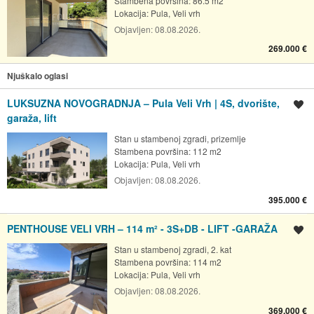
Stambena površina: 86.5 m2
Lokacija:
Pula, Veli vrh
Objavljen:
08.08.2026.
269.000 €
Njuškalo oglasi
LUKSUZNA NOVOGRADNJA – Pula Veli Vrh | 4S, dvorište,
Spremi oglas
garaža, lift
Stan u stambenoj zgradi, prizemlje
Stambena površina: 112 m2
Lokacija:
Pula, Veli vrh
Objavljen:
08.08.2026.
395.000 €
PENTHOUSE VELI VRH – 114 m² - 3S+DB - LIFT -GARAŽA
Spremi oglas
Stan u stambenoj zgradi, 2. kat
Stambena površina: 114 m2
Lokacija:
Pula, Veli vrh
Objavljen:
08.08.2026.
369.000 €