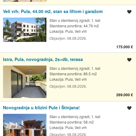
Veli vrh; Pula, 44.00 m2, stan sa liftom i garažom
Spremi oglas
Stan u stambenoj zgradi, 1. kat
Stambena površina: 44.76 m2
Lokacija:
Pula, Veli vrh
Objavljen:
08.08.2026.
175.000 €
Istra, Pula, novogradnja, 2s+db, terasa
Spremi oglas
Stan u stambenoj zgradi, 1. kat
Stambena površina: 86.5 m2
Lokacija:
Pula, Veli vrh
Objavljen:
08.08.2026.
269.000 €
Novogradnja u blizini Pule i Štinjana!
Spremi oglas
Stan u stambenoj zgradi, 1. kat
Stambena površina: 58 m2
Lokacija:
Pula, Veli vrh
Objavljen:
08.08.2026.