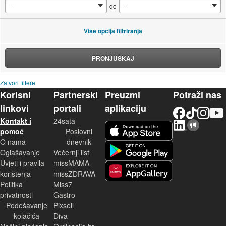
do
Više opcija filtriranja
PRONJUŠKAJ
Zatvori filtere
Korisni
Partnerski
Preuzmi
Potraži nas
linkovi
portali
aplikaciju
Facebook
TikTok
Instagram
YouTu
Kontakt i
24sata
LinkedIn
Njuškalo blog
iOS aplikacija
pomoć
Poslovni
O nama
dnevnik
Android aplikacija
Oglašavanje
Večernji list
Uvjeti i pravila
missMAMA
korištenja
missZDRAVA
Huawei aplikacija
Politika
Miss7
privatnosti
Gastro
Podešavanje
Pixsell
kolačića
Diva