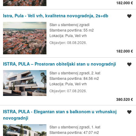
182.000 €
Istra, Pula - Veli vrh, kvalitetna novogradnja, 2s+db
Spremi oglas
Stan u stambenoj zgradi
Stambena površina: 55 m2
Lokacija:
Pula, Veli vrh
Objavljen:
08.08.2026.
182.000 €
ISTRA, PULA – Prostoran obiteljski stan u novogradnji
Spremi oglas
Stan u stambenoj zgradi, 2. kat
Stambena površina: 84.56 m2
Lokacija:
Pula, Veli vrh
Objavljen:
07.08.2026.
380.520 €
ISTRA, PULA - Elegantan stan s balkonom u vrhunskoj
Spremi oglas
novogradnji
Stan u stambenoj zgradi, 1. kat
Stambena površina: 47.07 m2