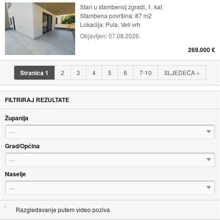
Stan u stambenoj zgradi, 1. kat
Stambena površina: 87 m2
Lokacija:
Pula, Veli vrh
Objavljen:
07.08.2026.
269.000 €
Stranica
1
2
3
4
5
6
7-10
SLJEDEĆA
»
FILTRIRAJ REZULTATE
Županija
---
Grad/Općina
---
Naselje
---
Razgledavanje putem video poziva