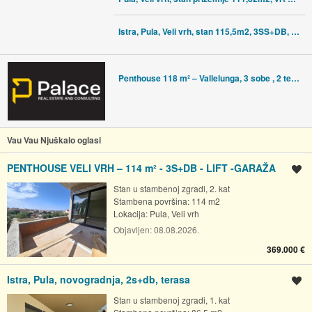
Istra, Pula, Veli vrh, stan 115,5m2, 3SS+DB, II. kat, parking, NOVO!!
Penthouse 118 m² – Vallelunga, 3 sobe , 2 terase, 2 parkinga
Vau Vau Njuškalo oglasi
PENTHOUSE VELI VRH – 114 m² - 3S+DB - LIFT -GARAŽA
Spremi oglas
Stan u stambenoj zgradi, 2. kat
Stambena površina: 114 m2
Lokacija:
Pula, Veli vrh
Objavljen:
08.08.2026.
369.000 €
Istra, Pula, novogradnja, 2s+db, terasa
Spremi oglas
Stan u stambenoj zgradi, 1. kat