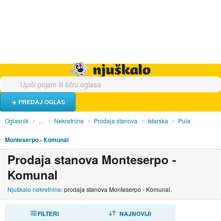
Hrana i piće
Turistički smještaj
Poslovi
Njuškalo naslovnica
PREDAJ OGLAS
Oglasnik
…
Nekretnine
Prodaja stanova
Istarska
Pula
Monteserpo - Komunal
Prodaja stanova Monteserpo -
Komunal
Njuškalo nekretnine
: prodaja stanova Monteserpo - Komunal.
FILTERI
SORTIRAJ
NAJNOVIJI