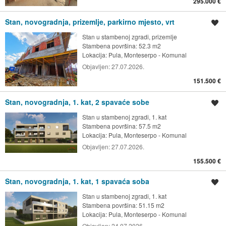
295.000 €
Stan, novogradnja, prizemlje, parkirno mjesto, vrt
Spremi oglas
Stan u stambenoj zgradi, prizemlje
Stambena površina: 52.3 m2
Lokacija:
Pula, Monteserpo - Komunal
Objavljen:
27.07.2026.
151.500 €
Stan, novogradnja, 1. kat, 2 spavaće sobe
Spremi oglas
Stan u stambenoj zgradi, 1. kat
Stambena površina: 57.5 m2
Lokacija:
Pula, Monteserpo - Komunal
Objavljen:
27.07.2026.
155.500 €
Stan, novogradnja, 1. kat, 1 spavaća soba
Spremi oglas
Stan u stambenoj zgradi, 1. kat
Stambena površina: 51.15 m2
Lokacija:
Pula, Monteserpo - Komunal
Objavljen:
24.07.2026.