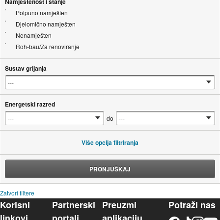
Namještenost i stanje
Potpuno namješten
Djelomično namješten
Nenamješten
Roh-bau/Za renoviranje
Sustav grijanja
Energetski razred
do
Više opcija filtriranja
PRONJUŠKAJ
Zatvori filtere
Korisni
Partnerski
Preuzmi
Potraži nas
linkovi
portali
aplikaciju
Facebook
TikTok
Instagram
YouTu