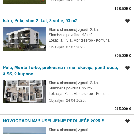
138.500 €
Istra, Pula, stan 2. kat, 3 sobe, 93 m2
Spremi oglas
Stan u stambenoj zgradi, 2. kat
Stambena površina: 93 m2
Lokacija:
Pula, Monteserpo - Komunal
Objavljen:
07.07.2026.
305.000 €
Pula, Monte Turko, prekrasna mirna lokacija, penthouse,
Spremi oglas
3 SS, 2 kupaon
Stan u stambenoj zgradi, 2. kat
Stambena površina: 99 m2
Lokacija:
Pula, Monteserpo - Komunal
Objavljen:
24.04.2026.
265.000 €
NOVOGRADNJA!!! USELJENJE PROLJEĆE 2025!!!
Spremi oglas
Stan u stambenoj zgradi