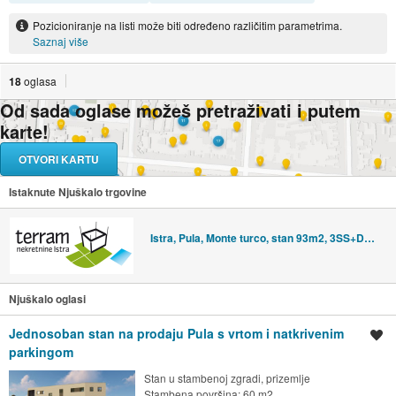
Pozicioniranje na listi može biti određeno različitim parametrima.
Saznaj više
18
oglasa
Od sada oglase možeš pretraživati i putem
karte!
OTVORI KARTU
Istaknute Njuškalo trgovine
Istra, Pula, Monte turco, stan 93m2, 3SS+DB, prvi kat, NOVO, #prodaja
Njuškalo oglasi
Jednosoban stan na prodaju Pula s vrtom i natkrivenim
Spremi oglas
parkingom
Stan u stambenoj zgradi, prizemlje
Stambena površina: 60 m2