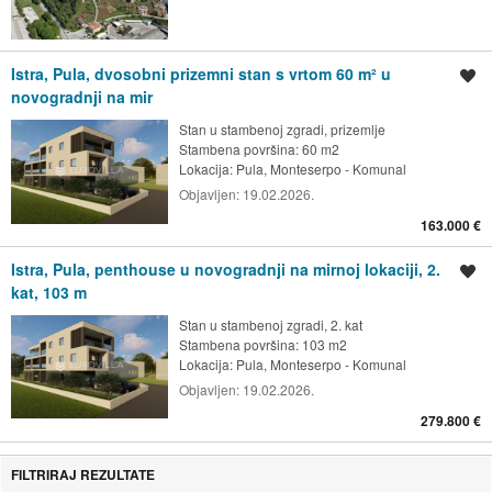
Istra, Pula, dvosobni prizemni stan s vrtom 60 m² u
Spremi oglas
novogradnji na mir
Stan u stambenoj zgradi, prizemlje
Stambena površina: 60 m2
Lokacija:
Pula, Monteserpo - Komunal
Objavljen:
19.02.2026.
163.000 €
Istra, Pula, penthouse u novogradnji na mirnoj lokaciji, 2.
Spremi oglas
kat, 103 m
Stan u stambenoj zgradi, 2. kat
Stambena površina: 103 m2
Lokacija:
Pula, Monteserpo - Komunal
Objavljen:
19.02.2026.
279.800 €
FILTRIRAJ REZULTATE