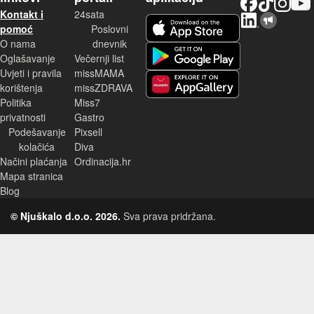
Kontakt i
24sata
LinkedIn
Njuškalo blog
iOS aplikacija
pomoć
Poslovni
O nama
dnevnik
Android aplikacija
Oglašavanje
Večernji list
Uvjeti i pravila
missMAMA
korištenja
missZDRAVA
Huawei aplikacija
Politika
Miss7
privatnosti
Gastro
Podešavanje
Pixsell
kolačića
Diva
Načini plaćanja
Ordinacija.hr
Mapa stranica
Blog
© Njuškalo d.o.o. 2026.
Sva prava pridržana.