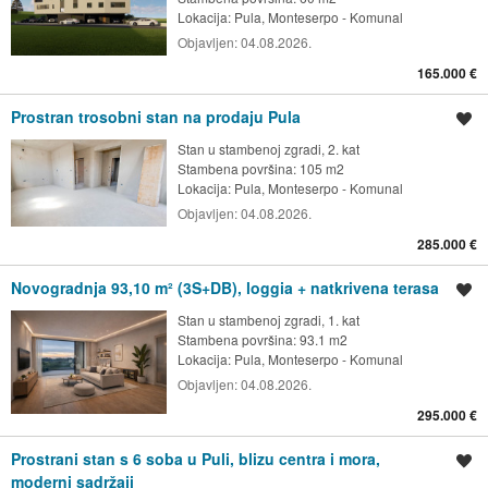
Lokacija:
Pula, Monteserpo - Komunal
Objavljen:
04.08.2026.
165.000 €
Prostran trosobni stan na prodaju Pula
Spremi oglas
Stan u stambenoj zgradi, 2. kat
Stambena površina: 105 m2
Lokacija:
Pula, Monteserpo - Komunal
Objavljen:
04.08.2026.
285.000 €
Novogradnja 93,10 m² (3S+DB), loggia + natkrivena terasa
Spremi oglas
Stan u stambenoj zgradi, 1. kat
Stambena površina: 93.1 m2
Lokacija:
Pula, Monteserpo - Komunal
Objavljen:
04.08.2026.
295.000 €
Prostrani stan s 6 soba u Puli, blizu centra i mora,
Spremi oglas
moderni sadržaji