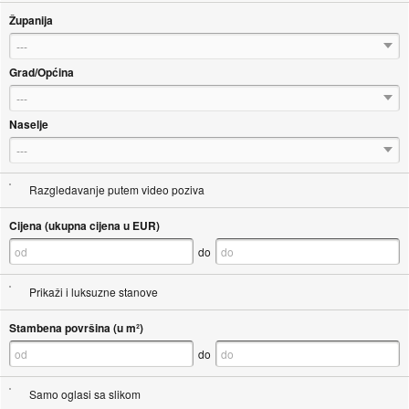
Županija
---
Grad/Općina
---
Naselje
---
Razgledavanje putem video poziva
Cijena (ukupna cijena u EUR)
do
Prikaži i luksuzne stanove
Stambena površina (u m²)
do
Samo oglasi sa slikom