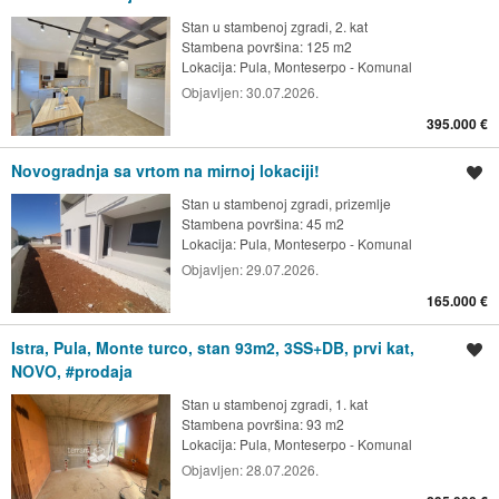
Stan u stambenoj zgradi, 2. kat
Stambena površina: 125 m2
Lokacija:
Pula, Monteserpo - Komunal
Objavljen:
30.07.2026.
395.000 €
Novogradnja sa vrtom na mirnoj lokaciji!
Spremi oglas
Stan u stambenoj zgradi, prizemlje
Stambena površina: 45 m2
Lokacija:
Pula, Monteserpo - Komunal
Objavljen:
29.07.2026.
165.000 €
Istra, Pula, Monte turco, stan 93m2, 3SS+DB, prvi kat,
Spremi oglas
NOVO, #prodaja
Stan u stambenoj zgradi, 1. kat
Stambena površina: 93 m2
Lokacija:
Pula, Monteserpo - Komunal
Objavljen:
28.07.2026.