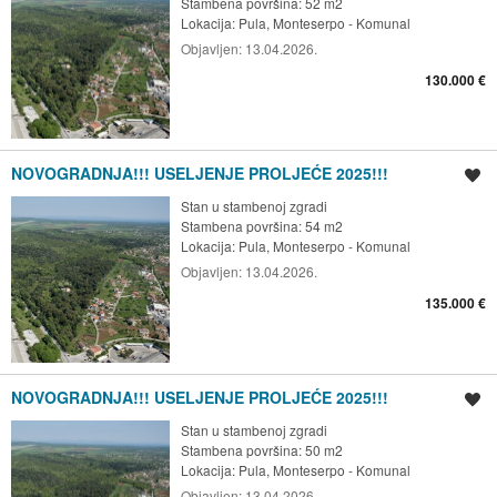
Stambena površina: 52 m2
Lokacija:
Pula, Monteserpo - Komunal
Objavljen:
13.04.2026.
130.000 €
NOVOGRADNJA!!! USELJENJE PROLJEĆE 2025!!!
Spremi oglas
Stan u stambenoj zgradi
Stambena površina: 54 m2
Lokacija:
Pula, Monteserpo - Komunal
Objavljen:
13.04.2026.
135.000 €
NOVOGRADNJA!!! USELJENJE PROLJEĆE 2025!!!
Spremi oglas
Stan u stambenoj zgradi
Stambena površina: 50 m2
Lokacija:
Pula, Monteserpo - Komunal
Objavljen:
13.04.2026.