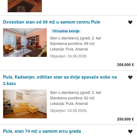
Dvosoban stan od 69 m2 u samom centru Pule
Spremi oglas
Virtualna šetnja
Stan u stambenoj zgradi, 2. kat
Stambena površina: 69 m2
Lokacija:
Pula, Arsenal
Objavljen:
24.06.2026.
208.000 €
Pula, Kaštanjer, odličan stan sa dvije spavaće sobe na
Spremi oglas
2.katu
Stan u stambenoj zgradi, 2. kat
Stambena površina: 62 m2
Lokacija:
Pula, Arsenal
Objavljen:
24.06.2026.
250.000 €
Pula, stan 74 m2 u samom srcu grada
Spremi oglas