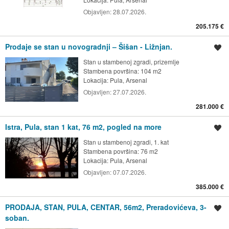
Objavljen:
28.07.2026.
205.175 €
Prodaje se stan u novogradnji – Šišan - Ližnjan.
Spremi oglas
Stan u stambenoj zgradi, prizemlje
Stambena površina: 104 m2
Lokacija:
Pula, Arsenal
Objavljen:
27.07.2026.
281.000 €
Istra, Pula, stan 1 kat, 76 m2, pogled na more
Spremi oglas
Stan u stambenoj zgradi, 1. kat
Stambena površina: 76 m2
Lokacija:
Pula, Arsenal
Objavljen:
07.07.2026.
385.000 €
PRODAJA, STAN, PULA, CENTAR, 56m2, Preradovićeva, 3-
Spremi oglas
soban.