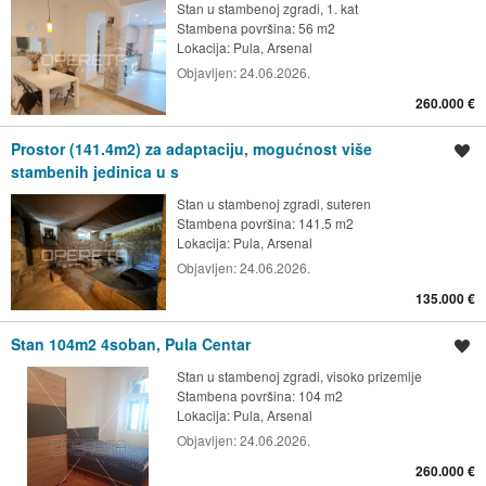
Stan u stambenoj zgradi, 1. kat
Stambena površina: 56 m2
Lokacija:
Pula, Arsenal
Objavljen:
24.06.2026.
260.000 €
Prostor (141.4m2) za adaptaciju, mogućnost više
Spremi oglas
stambenih jedinica u s
Stan u stambenoj zgradi, suteren
Stambena površina: 141.5 m2
Lokacija:
Pula, Arsenal
Objavljen:
24.06.2026.
135.000 €
Stan 104m2 4soban, Pula Centar
Spremi oglas
Stan u stambenoj zgradi, visoko prizemlje
Stambena površina: 104 m2
Lokacija:
Pula, Arsenal
Objavljen:
24.06.2026.
260.000 €