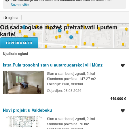
Saznaj više
10
oglasa
Od sada oglase možeš pretraživati i putem
karte!
OTVORI KARTU
Njuškalo oglasi
Istra,Pula trosobni stan u austrougarskoj vili Münz
Spremi oglas
Stan u stambenoj zgradi, 2. kat
Stambena površina: 147.27 m2
Lokacija:
Pula, Arsenal
Objavljen:
08.08.2026.
449.000 €
Novi projekt u Valdebeku
Spremi oglas
Stan u stambenoj zgradi, 2. kat
Stambena površina: 70 m2
Lokacija:
Pula, Arsenal