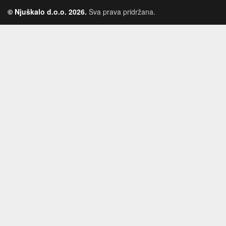
© Njuškalo d.o.o. 2026.
Sva prava pridržana.