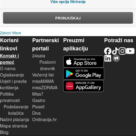
Više opcija filtriranja
PRONJUŠKAJ
Zatvori filtere
Korisni
Partnerski
Preuzmi
Potraži nas
linkovi
portali
aplikaciju
Facebook
TikTok
Instagram
YouTu
Kontakt i
24sata
LinkedIn
Njuškalo blog
iOS aplikacija
pomoć
Poslovni
O nama
dnevnik
Android aplikacija
Oglašavanje
Večernji list
Uvjeti i pravila
missMAMA
korištenja
missZDRAVA
Huawei aplikacija
Politika
Miss7
privatnosti
Gastro
Podešavanje
Pixsell
kolačića
Diva
Načini plaćanja
Ordinacija.hr
Mapa stranica
Blog