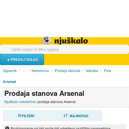
Hrana i piće
Turistički smještaj
Poslovi
Njuškalo naslovnica
PREDAJ OGLAS
Oglasnik
…
Nekretnine
Prodaja stanova
Istarska
Pula
Arsenal
Prodaja stanova Arsenal
Njuškalo nekretnine
: prodaja stanova Arsenal.
FILTERI
SORTIRAJ
NAJNOVIJI
Pozicioniranje na listi može biti određeno različitim parametrima.