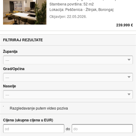
Stambena površina: 52 m2
Lokacija:
Peščenica - Žitnjak, Borongaj
Objavljen:
22.05.2026.
239.999 €
FILTRIRAJ REZULTATE
Županija
---
Grad/Općina
---
Naselje
---
Razgledavanje putem video poziva
Cijena (ukupna cijena u EUR)
do