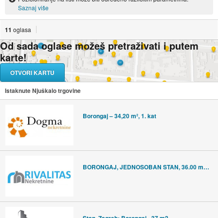
Saznaj više
11
oglasa
Od sada oglase možeš pretraživati i putem
karte!
OTVORI KARTU
Istaknute Njuškalo trgovine
Borongaj – 34,20 m², 1. kat
BORONGAJ, JEDNOSOBAN STAN, 36.00 m2 - BEZ PROVIZIJE ZA KUPCE!
Stan, Zagreb: Borongaj - 37 m2