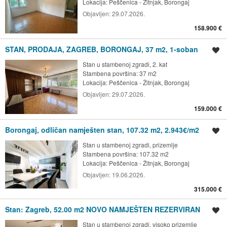
Lokacija:
Peščenica - Žitnjak, Borongaj
Objavljen:
29.07.2026.
158.900 €
STAN, PRODAJA, ZAGREB, BORONGAJ, 37 m2, 1-soban
Spremi oglas
Stan u stambenoj zgradi, 2. kat
Stambena površina: 37 m2
Lokacija:
Peščenica - Žitnjak, Borongaj
Objavljen:
29.07.2026.
159.000 €
Borongaj, odličan namješten stan, 107.32 m2, 2.943€/m2
Spremi oglas
Stan u stambenoj zgradi, prizemlje
Stambena površina: 107.32 m2
Lokacija:
Peščenica - Žitnjak, Borongaj
Objavljen:
19.06.2026.
315.000 €
Stan: Zagreb, 52.00 m2 NOVO NAMJEŠTEN REZERVIRAN
Spremi oglas
Stan u stambenoj zgradi, visoko prizemlje