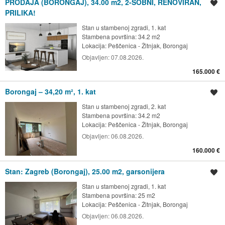
PRODAJA (BORONGAJ), 34.00 m2, 2-SOBNI, RENOVIRAN,
Spremi oglas
PRILIKA!
Stan u stambenoj zgradi, 1. kat
Stambena površina: 34.2 m2
Lokacija:
Peščenica - Žitnjak, Borongaj
Objavljen:
07.08.2026.
165.000 €
Borongaj – 34,20 m², 1. kat
Spremi oglas
Stan u stambenoj zgradi, 2. kat
Stambena površina: 34.2 m2
Lokacija:
Peščenica - Žitnjak, Borongaj
Objavljen:
06.08.2026.
160.000 €
Stan: Zagreb (Borongaj), 25.00 m2, garsonijera
Spremi oglas
Stan u stambenoj zgradi, 1. kat
Stambena površina: 25 m2
Lokacija:
Peščenica - Žitnjak, Borongaj
Objavljen:
06.08.2026.