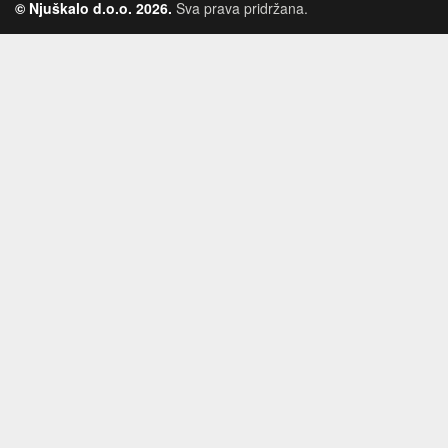
© Njuškalo d.o.o. 2026.
Sva prava pridržana.