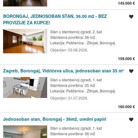
145.000 €
BORONGAJ, JEDNOSOBAN STAN, 36.00 m2 - BEZ
Spremi oglas
PROVIZIJE ZA KUPCE!
Stan u stambenoj zgradi, 2. kat
Stambena površina: 36 m2
Lokacija:
Peščenica - Žitnjak, Borongaj
Objavljen:
03.08.2026.
159.000 €
Zagreb, Borongaj, Vidrićeva ulica, jednosoban stan 35 m²
Spremi oglas
Stan u stambenoj zgradi, 1. kat
Stambena površina: 35 m2
Lokacija:
Peščenica - Žitnjak, Borongaj
Objavljen:
31.07.2026.
160.000 €
Jednosoban stan, Borongaj - 36m2, uredni papiri
Spremi oglas
Stan u stambenoj zgradi, 1. kat
Stambena površina: 36 m2