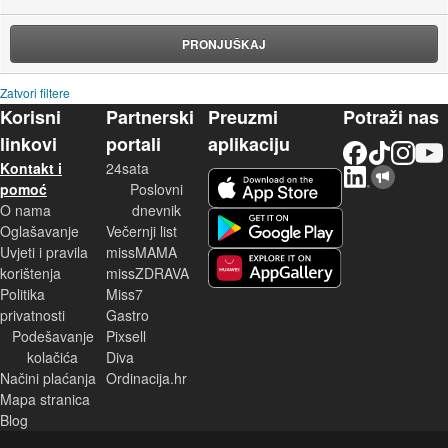
PRONJUŠKAJ
Zatvori filtere
Korisni
Partnerski
Preuzmi
Potraži nas
linkovi
portali
aplikaciju
Facebook
TikTok
Instagram
YouTu
Kontakt i
24sata
LinkedIn
Njuškalo blog
iOS aplikacija
pomoć
Poslovni
O nama
dnevnik
Android aplikacija
Oglašavanje
Večernji list
Uvjeti i pravila
missMAMA
korištenja
missZDRAVA
Huawei aplikacija
Politika
Miss7
privatnosti
Gastro
Podešavanje
Pixsell
kolačića
Diva
Načini plaćanja
Ordinacija.hr
Mapa stranica
Blog