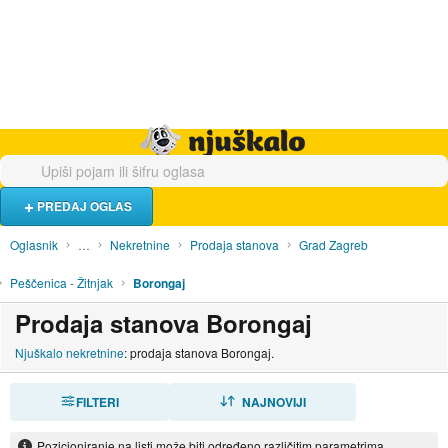
Hrana i piće
Turistički smještaj
Poslovi
Njuškalo naslovnica
PREDAJ OGLAS
Oglasnik
…
Nekretnine
Prodaja stanova
Grad Zagreb
Peščenica - Žitnjak
Borongaj
Prodaja stanova Borongaj
Njuškalo nekretnine
: prodaja stanova Borongaj.
FILTERI
SORTIRAJ
NAJNOVIJI
Pozicioniranje na listi može biti određeno različitim parametrima.