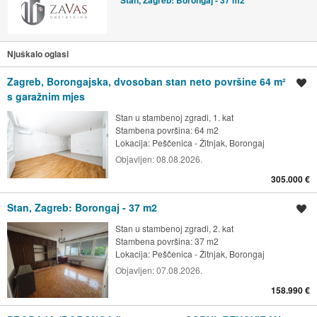
Njuškalo oglasi
Zagreb, Borongajska, dvosoban stan neto površine 64 m²
Spremi oglas
s garažnim mjes
Stan u stambenoj zgradi, 1. kat
Stambena površina: 64 m2
Lokacija:
Peščenica - Žitnjak, Borongaj
Objavljen:
08.08.2026.
305.000 €
Stan, Zagreb: Borongaj - 37 m2
Spremi oglas
Stan u stambenoj zgradi, 2. kat
Stambena površina: 37 m2
Lokacija:
Peščenica - Žitnjak, Borongaj
Objavljen:
07.08.2026.
158.990 €