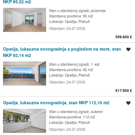
NKP 95,22 m2
Stan u stambenoj zgradi, prizemlje
Stambena površina: 95 m2
Lokacija:
Opatija, Plahuti
Objavljen:
24.07.2026.
599.800 €
Opatija, luksuzna novogradnja s pogledom na more, stan
Spremi oglas
NKP 92,14 m2
Stan u stambenoj zgradi, 1. kat
Stambena površina: 92 m2
Lokacija:
Opatija, Plahuti
Objavljen:
24.07.2026.
617.900 €
Opatija, luksuzna novogradnja, stan NKP 112,10 m2
Spremi oglas
Stan u stambenoj zgradi, suteren
Stambena površina: 112 m2
Lokacija:
Opatija, Plahuti
Objavljen:
24.07.2026.