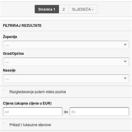
Stranica
1
2
SLJEDEĆA
»
FILTRIRAJ REZULTATE
Županija
---
Grad/Općina
---
Naselje
---
Razgledavanje putem video poziva
Cijena (ukupna cijena u EUR)
do
Prikaži i luksuzne stanove