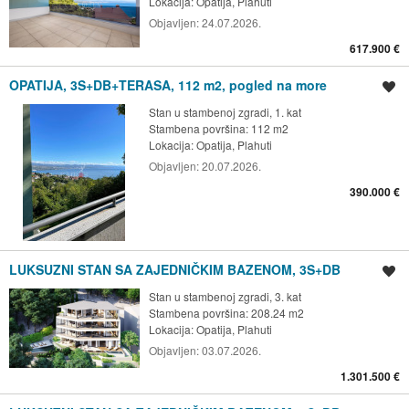
Lokacija:
Opatija, Plahuti
Objavljen:
24.07.2026.
617.900 €
OPATIJA, 3S+DB+TERASA, 112 m2, pogled na more
Spremi oglas
Stan u stambenoj zgradi, 1. kat
Stambena površina: 112 m2
Lokacija:
Opatija, Plahuti
Objavljen:
20.07.2026.
390.000 €
LUKSUZNI STAN SA ZAJEDNIČKIM BAZENOM, 3S+DB
Spremi oglas
Stan u stambenoj zgradi, 3. kat
Stambena površina: 208.24 m2
Lokacija:
Opatija, Plahuti
Objavljen:
03.07.2026.
1.301.500 €