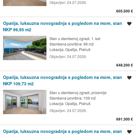
Objavljen:
24.07.2026.
605.500 €
Opatija, luksuzna novogradnja s pogledom na more, stan
Spremi oglas
NKP 99,95 m2
Stan u stambenoj zgradi, 1. kat
Stambena površina: 99 m2
Lokacija:
Opatija, Plahuti
Objavljen:
24.07.2026.
648.200 €
Opatija, luksuzna novogradnja s pogledom na more, stan
Spremi oglas
NKP 109,73 m2
Stan u stambenoj zgradi, prizemlje
Stambena površina: 109 m2
Lokacija:
Opatija, Plahuti
Objavljen:
24.07.2026.
691.300 €
Opatija, luksuzna novogradnja s pogledom na more, stan
Spremi oglas