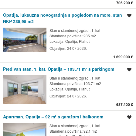
706.200 €
Opatija, luksuzna novogradnja s pogledom na more, stan
Spremi oglas
NKP 235,95 m2
Stan u stambenoj zgradi, 1. kat
Stambena površina: 235 m2
Lokacija:
Opatija, Plahuti
Objavljen:
24.07.2026.
1.699.000 €
Predivan stan, 1. kat, Opatija – 103,71 m² s parkingom
Spremi oglas
Stan u stambenoj zgradi, 1. kat
Stambena površina: 103.71 m2
Lokacija:
Opatija, Plahuti
Objavljen:
24.07.2026.
687.400 €
Apartman, Opatija – 92 m² s garažom i balkonom
Spremi oglas
Stan u stambenoj zgradi, 1. kat
Stambena površina: 92.1 m2