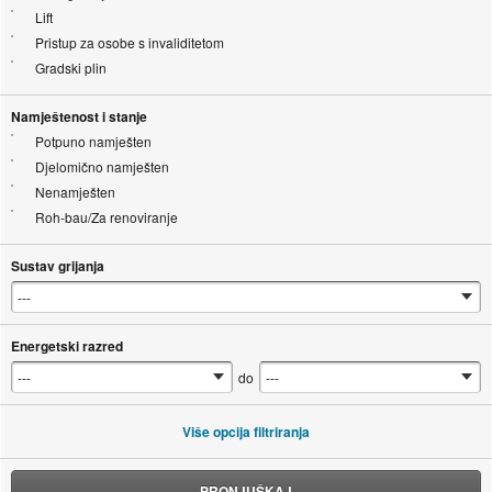
Lift
Pristup za osobe s invaliditetom
Gradski plin
Namještenost i stanje
Potpuno namješten
Djelomično namješten
Nenamješten
Roh-bau/Za renoviranje
Sustav grijanja
Energetski razred
do
Više opcija filtriranja
PRONJUŠKAJ