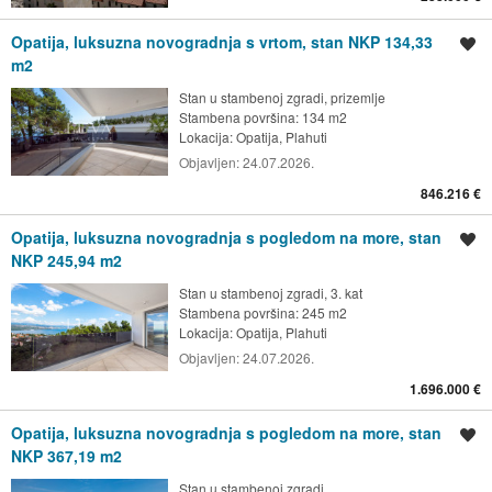
Opatija, luksuzna novogradnja s vrtom, stan NKP 134,33
Spremi oglas
m2
Stan u stambenoj zgradi, prizemlje
Stambena površina: 134 m2
Lokacija:
Opatija, Plahuti
Objavljen:
24.07.2026.
846.216 €
Opatija, luksuzna novogradnja s pogledom na more, stan
Spremi oglas
NKP 245,94 m2
Stan u stambenoj zgradi, 3. kat
Stambena površina: 245 m2
Lokacija:
Opatija, Plahuti
Objavljen:
24.07.2026.
1.696.000 €
Opatija, luksuzna novogradnja s pogledom na more, stan
Spremi oglas
NKP 367,19 m2
Stan u stambenoj zgradi