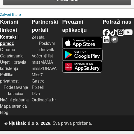
Zatvori filtere
Korisni
Partnerski
Preuzmi
Potraži nas
linkovi
portali
aplikaciju
Facebook
TikTok
Instagram
YouTu
Kontakt i
24sata
LinkedIn
Njuškalo blog
iOS aplikacija
pomoć
Poslovni
O nama
dnevnik
Android aplikacija
Oglašavanje
Večernji list
Uvjeti i pravila
missMAMA
korištenja
missZDRAVA
Huawei aplikacija
Politika
Miss7
privatnosti
Gastro
Podešavanje
Pixsell
kolačića
Diva
Načini plaćanja
Ordinacija.hr
Mapa stranica
Blog
© Njuškalo d.o.o. 2026.
Sva prava pridržana.