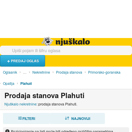
Hrana i piće
Turistički smještaj
Poslovi
Njuškalo naslovnica
PREDAJ OGLAS
Oglasnik
…
Nekretnine
Prodaja stanova
Primorsko-goranska
Opatija
Plahuti
Prodaja stanova Plahuti
Njuškalo nekretnine
: prodaja stanova Plahuti.
FILTERI
SORTIRAJ
NAJNOVIJI
Pozicioniranje na listi može biti određeno različitim parametrima.