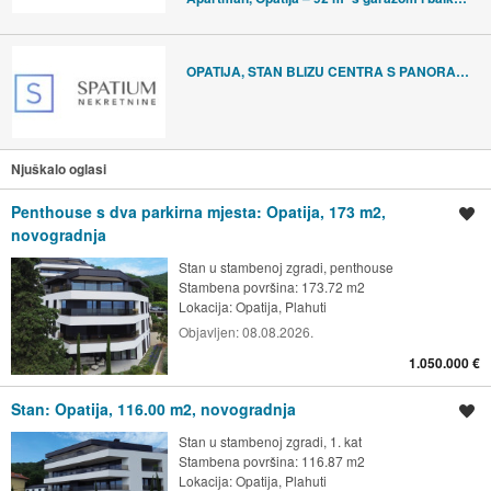
OPATIJA, STAN BLIZU CENTRA S PANORAMSKIM POGLEDOM
Njuškalo oglasi
Penthouse s dva parkirna mjesta: Opatija, 173 m2,
Spremi oglas
novogradnja
Stan u stambenoj zgradi, penthouse
Stambena površina: 173.72 m2
Lokacija:
Opatija, Plahuti
Objavljen:
08.08.2026.
1.050.000 €
Stan: Opatija, 116.00 m2, novogradnja
Spremi oglas
Stan u stambenoj zgradi, 1. kat
Stambena površina: 116.87 m2
Lokacija:
Opatija, Plahuti