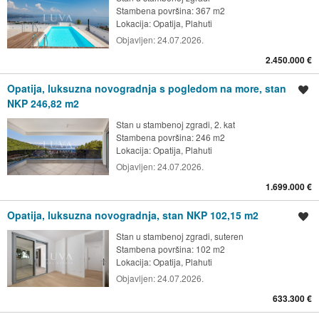
Stambena površina: 367 m2
Lokacija:
Opatija, Plahuti
Objavljen:
24.07.2026.
2.450.000 €
Opatija, luksuzna novogradnja s pogledom na more, stan
Spremi oglas
NKP 246,82 m2
Stan u stambenoj zgradi, 2. kat
Stambena površina: 246 m2
Lokacija:
Opatija, Plahuti
Objavljen:
24.07.2026.
1.699.000 €
Opatija, luksuzna novogradnja, stan NKP 102,15 m2
Spremi oglas
Stan u stambenoj zgradi, suteren
Stambena površina: 102 m2
Lokacija:
Opatija, Plahuti
Objavljen:
24.07.2026.
633.300 €