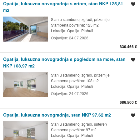
Opatija, luksuzna novogradnja s vrtom, stan NKP 125,81
Spremi oglas
m2
Stan u stambenoj zgradi, prizemlje
Stambena površina: 125 m2
Lokacija:
Opatija, Plahuti
Objavljen:
24.07.2026.
830.466 €
Opatija, luksuzna novogradnja s pogledom na more, stan
Spremi oglas
NKP 108,97 m2
Stan u stambenoj zgradi, prizemlje
Stambena površina: 108 m2
Lokacija:
Opatija, Plahuti
Objavljen:
24.07.2026.
686.500 €
Opatija, luksuzna novogradnja, stan NKP 97,62 m2
Spremi oglas
Stan u stambenoj zgradi, suteren
Stambena površina: 97 m2
Lokacija:
Opatija, Plahuti