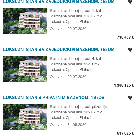
LUKSUZNI STAN SA ZAJEDNIČKIM BAZENOM, 2S+DB
Spremi oglas
Stan u stambenoj zgradi, 1. kat
Stambena površina: 116.87 m2
Lokacija:
Opatija, Plahuti
Objavljen:
02.07.2026.
730.437 €
LUKSUZNI STAN SA ZAJEDNIČKIM BAZENOM, 3S+DB
Spremi oglas
Stan u stambenoj zgradi, 4. kat
Stambena površina: 224.1 m2
Lokacija:
Opatija, Plahuti
Objavljen:
02.07.2026.
1.388.125 €
LUKSUZNI STAN S PRIVATNIM BAZENOM, 1S+DB
Spremi oglas
Stan u stambenoj zgradi, prizemlje
Stambena površina: 102.02 m2
Lokacija:
Opatija, Plahuti
Objavljen:
31.05.2026.
637.625 €