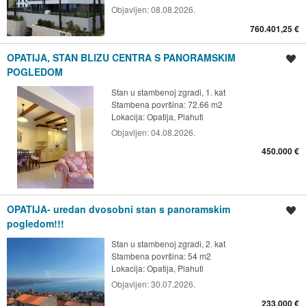
Objavljen:
08.08.2026.
760.401,25 €
OPATIJA, STAN BLIZU CENTRA S PANORAMSKIM
Spremi oglas
POGLEDOM
Stan u stambenoj zgradi, 1. kat
Stambena površina: 72.66 m2
Lokacija:
Opatija, Plahuti
Objavljen:
04.08.2026.
450.000 €
OPATIJA- uredan dvosobni stan s panoramskim
Spremi oglas
pogledom!!!
Stan u stambenoj zgradi, 2. kat
Stambena površina: 54 m2
Lokacija:
Opatija, Plahuti
Objavljen:
30.07.2026.
233.000 €