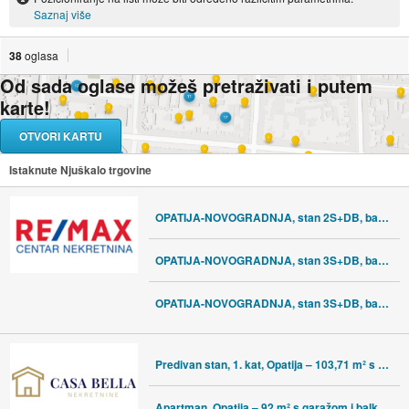
Saznaj više
38
oglasa
Od sada oglase možeš pretraživati i putem
karte!
OTVORI KARTU
Istaknute Njuškalo trgovine
OPATIJA-NOVOGRADNJA, stan 2S+DB, bazen, garaža,lift, pogled na more
OPATIJA-NOVOGRADNJA, stan 3S+DB, bazen, garaža,lift, pogled na more
OPATIJA-NOVOGRADNJA, stan 3S+DB, bazen, garaža,lift, pogled na more
Predivan stan, 1. kat, Opatija – 103,71 m² s parkingom
Apartman, Opatija – 92 m² s garažom i balkonom