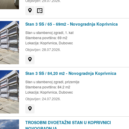
Objavljen:
29.07.2026.
Prikaži na mapi
Tlocrt
Stan 3 SS / 65 - 69m2 - Novogradnja Koprivnica
Stan u stambenoj zgradi, 1. kat
Stambena površina: 69 m2
Lokacija:
Koprivnica, Dubovec
Objavljen:
28.07.2026.
Prikaži na mapi
Stan 3 SS / 84,20 m2 - Novogradnja Koprivnica
Stan u stambenoj zgradi, prizemlje
Stambena površina: 84.2 m2
Lokacija:
Koprivnica, Dubovec
Objavljen:
24.07.2026.
Prikaži na mapi
TROSOBNI DVOETAŽNI STAN U KOPRIVNICI
NOVOGRADNJA