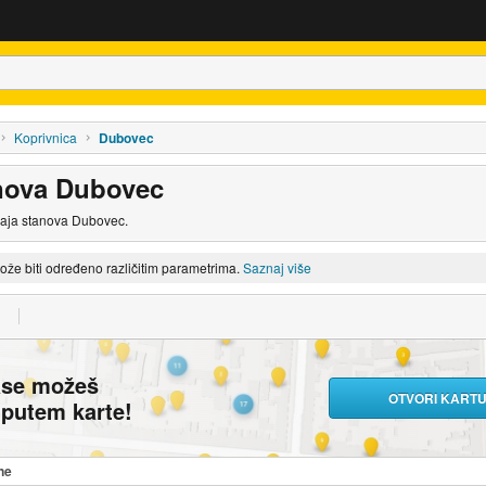
Koprivnica
Dubovec
nova Dubovec
daja stanova Dubovec.
može biti određeno različitim parametrima.
Saznaj više
ase možeš
OTVORI KART
i putem karte!
ne