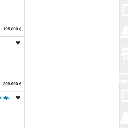
195.000 €
Spremi oglas
299.990 €
emlju
Spremi oglas