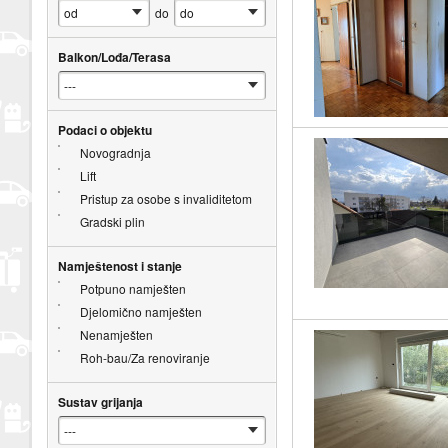
do
Balkon/Lođa/Terasa
Podaci o objektu
Novogradnja
Lift
Pristup za osobe s invaliditetom
Gradski plin
Namještenost i stanje
Potpuno namješten
Djelomično namješten
Nenamješten
Roh-bau/Za renoviranje
Sustav grijanja