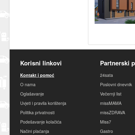
Korisni linkovi
Partnerski p
Kontakt i pomoć
24sata
O nama
Poslovni dnevnik
Oglašavanje
Večernji list
Uvjeti i pravila korištenja
missMAMA
Politika privatnosti
missZDRAVA
Podešavanje kolačića
Miss7
Načini plaćanja
Gastro