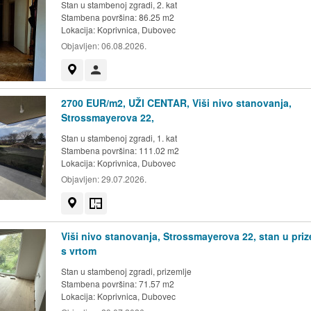
Stan u stambenoj zgradi, 2. kat
Stambena površina: 86.25 m2
Lokacija:
Koprivnica, Dubovec
Objavljen:
06.08.2026.
Prikaži na mapi
Korisnik nije trgovac
2700 EUR/m2, UŽI CENTAR, Viši nivo stanovanja,
Strossmayerova 22,
Stan u stambenoj zgradi, 1. kat
Stambena površina: 111.02 m2
Lokacija:
Koprivnica, Dubovec
Objavljen:
29.07.2026.
Prikaži na mapi
Tlocrt
Viši nivo stanovanja, Strossmayerova 22, stan u priz
s vrtom
Stan u stambenoj zgradi, prizemlje
Stambena površina: 71.57 m2
Lokacija:
Koprivnica, Dubovec