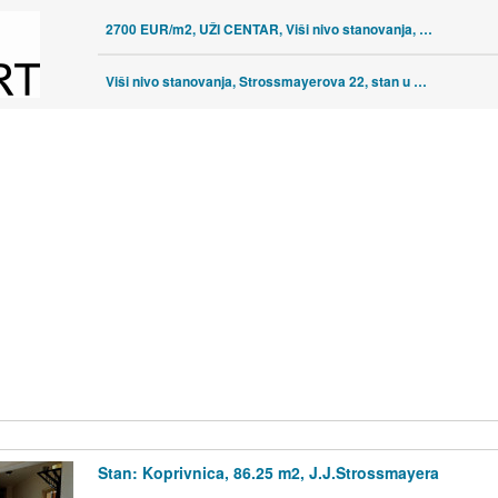
2700 EUR/m2, UŽI CENTAR, Viši nivo stanovanja, Strossmayerova 22,
Viši nivo stanovanja, Strossmayerova 22, stan u prizemlju s vrtom
Stan: Koprivnica, 86.25 m2, J.J.Strossmayera