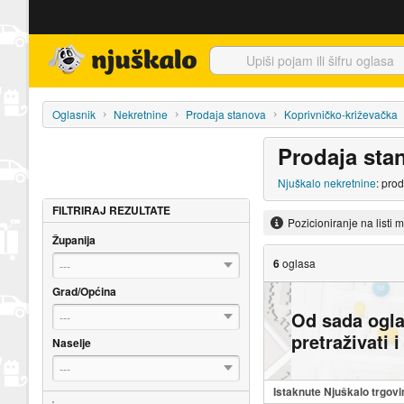
Njuškalo naslovnica
Oglasnik
Nekretnine
Prodaja stanova
Koprivničko-križevačka
Prodaja sta
Njuškalo nekretnine
: pro
FILTRIRAJ REZULTATE
Pozicioniranje na listi 
Županija
6
oglasa
---
Grad/Općina
Od sada ogl
---
pretraživati 
Naselje
---
Istaknute Njuškalo trgovi