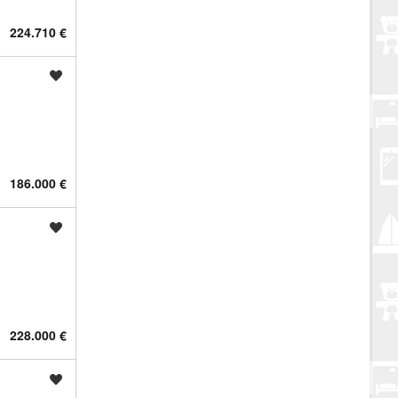
224.710 €
Spremi oglas
186.000 €
Spremi oglas
228.000 €
Spremi oglas