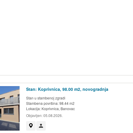
Stan: Koprivnica, 98.00 m2, novogradnja
Stan u stambenoj zgradi
Stambena površina: 98.44 m2
Lokacija:
Koprivnica, Banovac
Objavljen:
05.08.2026.
Prikaži na mapi
Korisnik nije trgovac