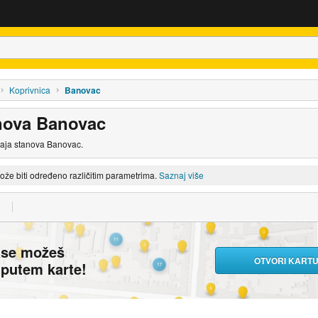
Koprivnica
Banovac
nova Banovac
daja stanova Banovac.
može biti određeno različitim parametrima.
Saznaj više
ase možeš
OTVORI KART
i putem karte!