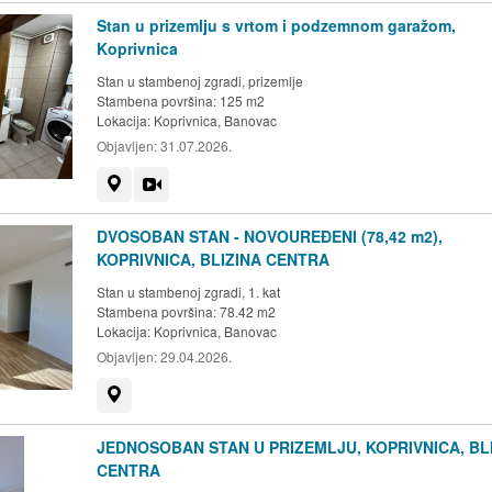
Stan u prizemlju s vrtom i podzemnom garažom,
Koprivnica
Stan u stambenoj zgradi, prizemlje
Stambena površina: 125 m2
Lokacija:
Koprivnica, Banovac
Objavljen:
31.07.2026.
Prikaži na mapi
Video
DVOSOBAN STAN - NOVOUREĐENI (78,42 m2),
KOPRIVNICA, BLIZINA CENTRA
Stan u stambenoj zgradi, 1. kat
Stambena površina: 78.42 m2
Lokacija:
Koprivnica, Banovac
Objavljen:
29.04.2026.
Prikaži na mapi
JEDNOSOBAN STAN U PRIZEMLJU, KOPRIVNICA, BL
CENTRA