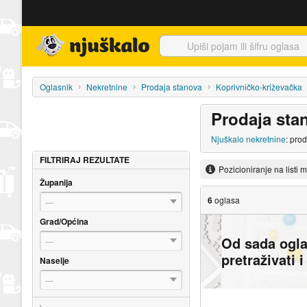
Njuškalo naslovnica
Oglasnik
Nekretnine
Prodaja stanova
Koprivničko-križevačka
Prodaja sta
Njuškalo nekretnine
: pro
FILTRIRAJ REZULTATE
Pozicioniranje na listi 
Županija
6
oglasa
---
Grad/Općina
Od sada ogl
---
pretraživati 
Naselje
---