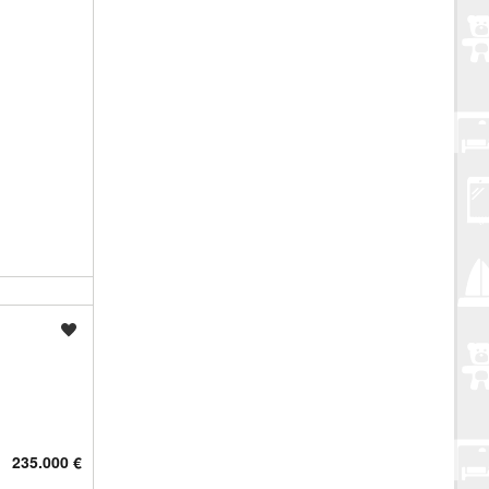
Spremi oglas
235.000 €