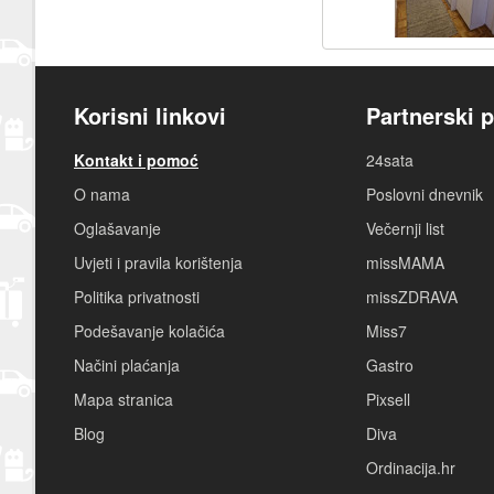
Korisni linkovi
Partnerski p
Kontakt i pomoć
24sata
O nama
Poslovni dnevnik
Oglašavanje
Večernji list
Uvjeti i pravila korištenja
missMAMA
Politika privatnosti
missZDRAVA
Podešavanje kolačića
Miss7
Načini plaćanja
Gastro
Mapa stranica
Pixsell
Blog
Diva
Ordinacija.hr