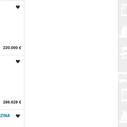
Spremi oglas
220.000 €
Spremi oglas
286.628 €
IZINA
Spremi oglas