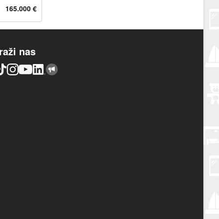
165.000 €
raži nas
TikTok
Instagram
YouTube
LinkedIn
Njuškalo blog