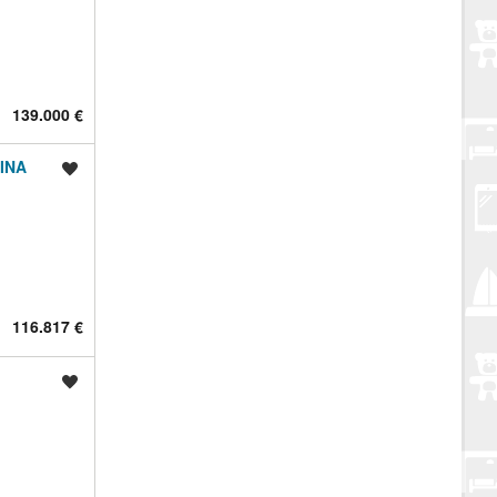
139.000 €
INA
Spremi oglas
116.817 €
Spremi oglas