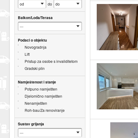
do
Balkon/Lođa/Terasa
Podaci o objektu
Novogradnja
Lift
Pristup za osobe s invaliditetom
Gradski plin
Namještenost i stanje
Potpuno namješten
Djelomično namješten
Nenamješten
Roh-bau/Za renoviranje
Sustav grijanja