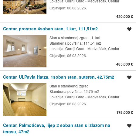
Lokacija:
Gornji Grad - Medveščak, Centar
Objavljen:
06.08.2026.
420.000 €
Centar, prostran 4soban stan, 1.kat, 111,51m2
Spremi oglas
Stan u stambenoj zgradi, 1. kat
Stambena površina: 111.51 m2
Lokacija:
Gornji Grad - Medveščak, Centar
Objavljen:
06.08.2026.
485.000 €
Centar, Ul.Pavla Hatza, 1soban stan, suteren, 42.75m2
Spremi oglas
Stan u stambenoj zgradi
Stambena površina: 42.75 m2
Lokacija:
Gornji Grad - Medveščak, Centar
Objavljen:
06.08.2026.
175.000 €
Centar, Palmotićeva, lijep 2 soban stan s izlazom na
Spremi oglas
terasu, 47m2