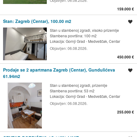
Objavljen:
06.08.2026.
159.000 €
Stan: Zagreb (Centar), 100.00 m2
Spremi oglas
Stan u stambenoj zgradi, visoko prizemlje
Stambena površina: 100 m2
Lokacija:
Gornji Grad - Medveščak, Centar
Objavljen:
06.08.2026.
450.000 €
Prodaje se 2 apartmana Zagreb (Centar), Gundulićeva
Spremi oglas
61.94m2
Stan u stambenoj zgradi, prizemlje
Stambena površina: 53 m2
Lokacija:
Gornji Grad - Medveščak, Centar
Objavljen:
06.08.2026.
255.000 €