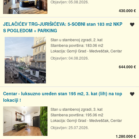
Objavljen:
05.08.2026.
430.000 €
JELAČIĆEV TRG-JURIŠIĆEVA: 5-SOBNI stan 183 m2 NKP
Spremi oglas
S POGLEDOM + PARKING
Stan u stambenoj zgradi, 2. kat
Stambena površina: 183.06 m2
Lokacija:
Gornji Grad - Medveščak, Centar
Objavljen:
04.08.2026.
644.000 €
Centar - luksuzno uređen stan 195 m2, 3. kat (lift) na top
Spremi oglas
lokaciji !
Stan u stambenoj zgradi, 3. kat
Stambena površina: 195.06 m2
Lokacija:
Gornji Grad - Medveščak, Centar
Objavljen:
25.07.2026.
1.280.000 €