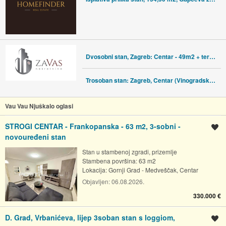
Dvosobni stan, Zagreb: Centar - 49m2 + terasa 10m2
Trosoban stan: Zagreb, Centar (Vinogradska)- 71 m2
Vau Vau Njuškalo oglasi
STROGI CENTAR - Frankopanska - 63 m2, 3-sobni -
Spremi oglas
novouređeni stan
Stan u stambenoj zgradi, prizemlje
Stambena površina: 63 m2
Lokacija:
Gornji Grad - Medveščak, Centar
Objavljen:
06.08.2026.
330.000 €
D. Grad, Vrbanićeva, lijep 3soban stan s loggiom,
Spremi oglas