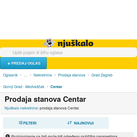
Hrana i piće
Turistički smještaj
Poslovi
Njuškalo naslovnica
PREDAJ OGLAS
Oglasnik
…
Nekretnine
Prodaja stanova
Grad Zagreb
Gornji Grad - Medveščak
Centar
Prodaja stanova Centar
Njuškalo nekretnine
: prodaja stanova Centar.
FILTERI
SORTIRAJ
NAJNOVIJI
Pozicioniranje na listi može biti određeno različitim parametrima.