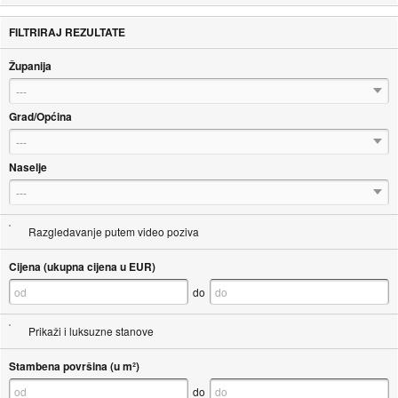
FILTRIRAJ REZULTATE
Županija
---
Grad/Općina
---
Naselje
---
Razgledavanje putem video poziva
Cijena (ukupna cijena u EUR)
do
Prikaži i luksuzne stanove
Stambena površina (u m²)
do