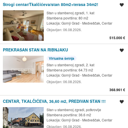
Strogi centar/Tkalčićeva/stan 80m2+terasa 34m2!
Spremi oglas
Stan u stambenoj zgradi, 1. kat
Stambena površina: 80 m2
Lokacija:
Gornji Grad - Medveščak, Centar
Objavljen:
06.08.2026.
515.000 €
PREKRASAN STAN NA RIBNJAKU
Spremi oglas
Virtualna šetnja
Stan u stambenoj zgradi, 2. kat
Stambena površina: 64.73 m2
Lokacija:
Gornji Grad - Medveščak, Centar
Objavljen:
06.08.2026.
368.961 €
CENTAR, TKALČIĆEVA, 36,60 m2, PREDIVAN STAN !!!
Spremi oglas
Stan u stambenoj zgradi, potkrovlje
Stambena površina: 36.6 m2
Lokacija:
Gornji Grad - Medveščak, Centar
Objavljen:
06.08.2026.