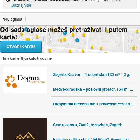
Saznaj više
140
oglasa
Od sada oglase možeš pretraživati i putem
karte!
OTVORI KARTU
Istaknute Njuškalo trgovine
Zagreb, Ksaver – 4-sobni stan 130 m² + 2 garaže + vrt
Medvedgradska – poslovni prostor, 154 m² odlična prilika!
Dizajnerski uređen stan s privatnom terasom i garažom
Stan u centru, 78m2, renoviran, Zagreb
Isplativa prilika stan, 154,50 m2, Gupčeva zvijezda, Zagreb