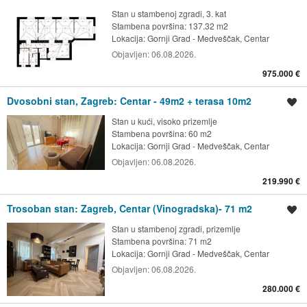
Stan u stambenoj zgradi, 3. kat
Stambena površina: 137.32 m2
Lokacija:
Gornji Grad - Medveščak, Centar
Objavljen:
06.08.2026.
975.000 €
Dvosobni stan, Zagreb: Centar - 49m2 + terasa 10m2
Spremi oglas
Stan u kući, visoko prizemlje
Stambena površina: 60 m2
Lokacija:
Gornji Grad - Medveščak, Centar
Objavljen:
06.08.2026.
219.990 €
Trosoban stan: Zagreb, Centar (Vinogradska)- 71 m2
Spremi oglas
Stan u stambenoj zgradi, prizemlje
Stambena površina: 71 m2
Lokacija:
Gornji Grad - Medveščak, Centar
Objavljen:
06.08.2026.
280.000 €