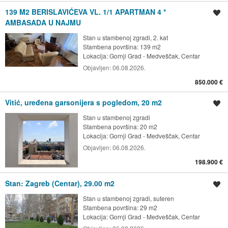
139 M2 BERISLAVIĆEVA VL. 1/1 APARTMAN 4 *
Spremi oglas
AMBASADA U NAJMU
Stan u stambenoj zgradi, 2. kat
Stambena površina: 139 m2
Lokacija:
Gornji Grad - Medveščak, Centar
Objavljen:
06.08.2026.
850.000 €
Vitić, uređena garsonijera s pogledom, 20 m2
Spremi oglas
Stan u stambenoj zgradi
Stambena površina: 20 m2
Lokacija:
Gornji Grad - Medveščak, Centar
Objavljen:
06.08.2026.
198.900 €
Stan: Zagreb (Centar), 29.00 m2
Spremi oglas
Stan u stambenoj zgradi, suteren
Stambena površina: 29 m2
Lokacija:
Gornji Grad - Medveščak, Centar