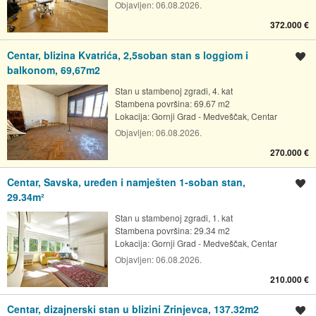
Objavljen:
06.08.2026.
372.000 €
Centar, blizina Kvatrića, 2,5soban stan s loggiom i
Spremi oglas
balkonom, 69,67m2
Stan u stambenoj zgradi, 4. kat
Stambena površina: 69.67 m2
Lokacija:
Gornji Grad - Medveščak, Centar
Objavljen:
06.08.2026.
270.000 €
Centar, Savska, uređen i namješten 1-soban stan,
Spremi oglas
29.34m²
Stan u stambenoj zgradi, 1. kat
Stambena površina: 29.34 m2
Lokacija:
Gornji Grad - Medveščak, Centar
Objavljen:
06.08.2026.
210.000 €
Centar, dizajnerski stan u blizini Zrinjevca, 137.32m2
Spremi oglas