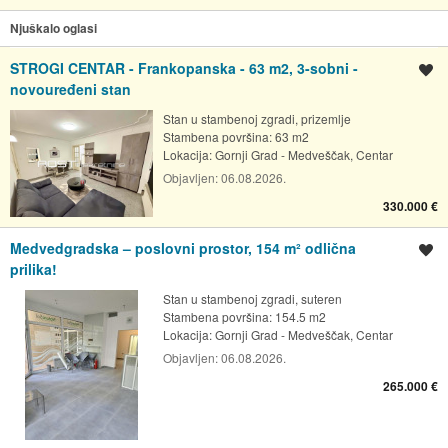
Njuškalo oglasi
STROGI CENTAR - Frankopanska - 63 m2, 3-sobni -
Spremi oglas
novouređeni stan
Stan u stambenoj zgradi, prizemlje
Stambena površina: 63 m2
Lokacija:
Gornji Grad - Medveščak, Centar
Objavljen:
06.08.2026.
330.000 €
Medvedgradska – poslovni prostor, 154 m² odlična
Spremi oglas
prilika!
Stan u stambenoj zgradi, suteren
Stambena površina: 154.5 m2
Lokacija:
Gornji Grad - Medveščak, Centar
Objavljen:
06.08.2026.
265.000 €