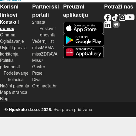
Korisni
Partnerski
Preuzmi
Potraži nas
linkovi
portali
aplikaciju
Facebook
TikTok
Instagram
YouTu
Kontakt i
24sata
LinkedIn
Njuškalo blog
iOS aplikacija
pomoć
Poslovni
O nama
dnevnik
Android aplikacija
Oglašavanje
Večernji list
Uvjeti i pravila
missMAMA
korištenja
missZDRAVA
Huawei aplikacija
Politika
Miss7
privatnosti
Gastro
Podešavanje
Pixsell
kolačića
Diva
Načini plaćanja
Ordinacija.hr
Mapa stranica
Blog
© Njuškalo d.o.o. 2026.
Sva prava pridržana.