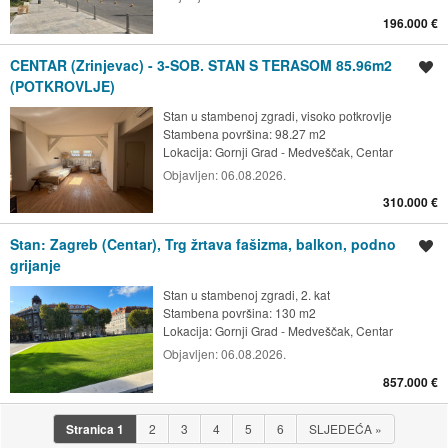
196.000 €
CENTAR (Zrinjevac) - 3-SOB. STAN S TERASOM 85.96m2
Spremi oglas
(POTKROVLJE)
Stan u stambenoj zgradi, visoko potkrovlje
Stambena površina: 98.27 m2
Lokacija:
Gornji Grad - Medveščak, Centar
Objavljen:
06.08.2026.
310.000 €
Stan: Zagreb (Centar), Trg žrtava fašizma, balkon, podno
Spremi oglas
grijanje
Stan u stambenoj zgradi, 2. kat
Stambena površina: 130 m2
Lokacija:
Gornji Grad - Medveščak, Centar
Objavljen:
06.08.2026.
857.000 €
Stranica
1
2
3
4
5
6
SLJEDEĆA
»