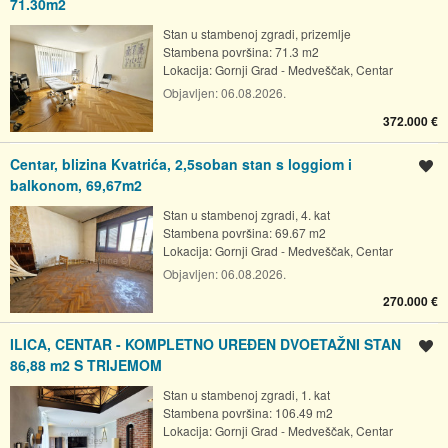
71.30m2
Stan u stambenoj zgradi, prizemlje
Stambena površina: 71.3 m2
Lokacija:
Gornji Grad - Medveščak, Centar
Objavljen:
06.08.2026.
372.000 €
Centar, blizina Kvatrića, 2,5soban stan s loggiom i
Spremi oglas
balkonom, 69,67m2
Stan u stambenoj zgradi, 4. kat
Stambena površina: 69.67 m2
Lokacija:
Gornji Grad - Medveščak, Centar
Objavljen:
06.08.2026.
270.000 €
ILICA, CENTAR - KOMPLETNO UREĐEN DVOETAŽNI STAN
Spremi oglas
86,88 m2 S TRIJEMOM
Stan u stambenoj zgradi, 1. kat
Stambena površina: 106.49 m2
Lokacija:
Gornji Grad - Medveščak, Centar