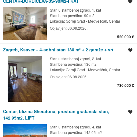
CENTAR-ĐORĐIĆEVA-3S-90M2-I KAT
Spremi oglas
Stan u stambenoj zgradi, 1. kat
Stambena površina: 90 m2
Lokacija:
Gornji Grad - Medveščak, Centar
Objavljen:
06.08.2026.
520.000 €
Zagreb, Ksaver – 4-sobni stan 130 m² + 2 garaže + vrt
Spremi oglas
Stan u stambenoj zgradi, 2. kat
Stambena površina: 130 m2
Lokacija:
Gornji Grad - Medveščak, Centar
Objavljen:
06.08.2026.
730.000 €
Centar, blizina Sheratona, prostran građanski stan,
Spremi oglas
142.95m2, LIFT
Stan u stambenoj zgradi, 4. kat
Stambena površina: 142.95 m2