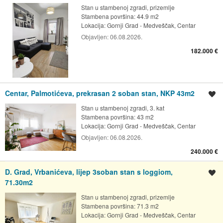
Stan u stambenoj zgradi, prizemlje
Stambena površina: 44.9 m2
Lokacija:
Gornji Grad - Medveščak, Centar
Objavljen:
06.08.2026.
182.000 €
Centar, Palmotićeva, prekrasan 2 soban stan, NKP 43m2
Spremi oglas
Stan u stambenoj zgradi, 3. kat
Stambena površina: 43 m2
Lokacija:
Gornji Grad - Medveščak, Centar
Objavljen:
06.08.2026.
240.000 €
D. Grad, Vrbanićeva, lijep 3soban stan s loggiom,
Spremi oglas
71.30m2
Stan u stambenoj zgradi, prizemlje
Stambena površina: 71.3 m2
Lokacija:
Gornji Grad - Medveščak, Centar