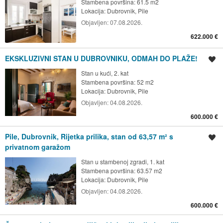
Stambena površina: 61.5 m2
Lokacija:
Dubrovnik, Pile
Objavljen:
07.08.2026.
622.000 €
EKSKLUZIVNI STAN U DUBROVNIKU, ODMAH DO PLAŽE!
Spremi oglas
Stan u kući, 2. kat
Stambena površina: 52 m2
Lokacija:
Dubrovnik, Pile
Objavljen:
04.08.2026.
600.000 €
Pile, Dubrovnik, Rijetka prilika, stan od 63,57 m² s
Spremi oglas
privatnom garažom
Stan u stambenoj zgradi, 1. kat
Stambena površina: 63.57 m2
Lokacija:
Dubrovnik, Pile
Objavljen:
04.08.2026.
600.000 €