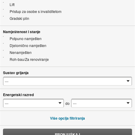
Lift
Pristup za osobe s invaliditetom
Gradski plin
Namještenost i stanje
Potpuno namješten
Djelomično namješten
Nenamješten
Roh-bau/Za renoviranje
Sustav grijanja
Energetski razred
do
Više opcija filtriranja
PRONJUŠKAJ