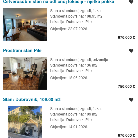
Četverosobni stan na odličnoj lokaciji - rijetka prilika
Spremi oglas
Stan u stambenoj zgradi, 1. kat
Stambena površina: 108.95 m2
Lokacija:
Dubrovnik, Pile
Objavljen:
22.07.2026.
670.000 €
Prostrani stan Pile
Spremi oglas
Stan u stambenoj zgradi, prizemlje
Stambena površina: 136 m2
Lokacija:
Dubrovnik, Pile
Objavljen:
18.06.2026.
750.000 €
Stan: Dubrovnik, 109.00 m2
Spremi oglas
Stan u stambenoj zgradi, 1. kat
Stambena površina: 109 m2
Lokacija:
Dubrovnik, Pile
Objavljen:
14.01.2026.
670.000 €