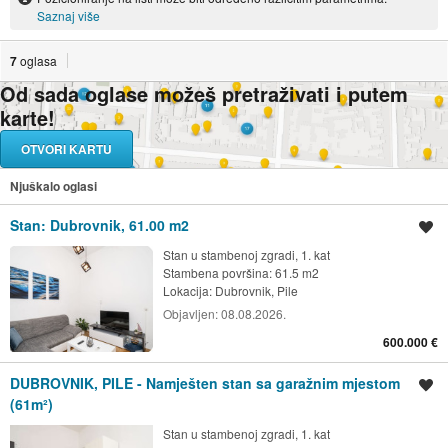
Saznaj više
7
oglasa
Od sada oglase možeš pretraživati i putem
karte!
OTVORI KARTU
Njuškalo oglasi
Stan: Dubrovnik, 61.00 m2
Spremi oglas
Stan u stambenoj zgradi, 1. kat
Stambena površina: 61.5 m2
Lokacija:
Dubrovnik, Pile
Objavljen:
08.08.2026.
600.000 €
DUBROVNIK, PILE - Namješten stan sa garažnim mjestom
Spremi oglas
(61m²)
Stan u stambenoj zgradi, 1. kat