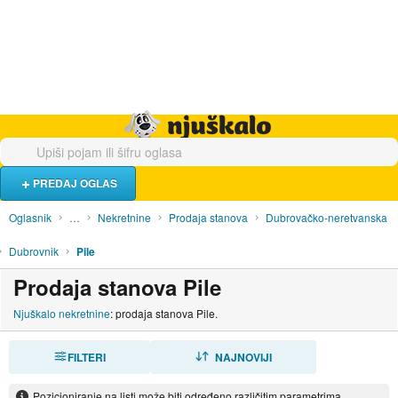
Hrana i piće
Turistički smještaj
Poslovi
Njuškalo naslovnica
PREDAJ OGLAS
Oglasnik
…
Nekretnine
Prodaja stanova
Dubrovačko-neretvanska
Dubrovnik
Pile
Prodaja stanova Pile
Njuškalo nekretnine
: prodaja stanova Pile.
FILTERI
SORTIRAJ
NAJNOVIJI
Pozicioniranje na listi može biti određeno različitim parametrima.