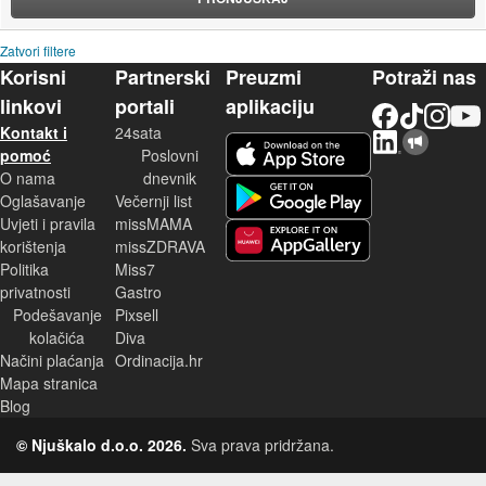
Zatvori filtere
Korisni
Partnerski
Preuzmi
Potraži nas
linkovi
portali
aplikaciju
Facebook
TikTok
Instagram
YouTu
Kontakt i
24sata
LinkedIn
Njuškalo blog
iOS aplikacija
pomoć
Poslovni
O nama
dnevnik
Android aplikacija
Oglašavanje
Večernji list
Uvjeti i pravila
missMAMA
korištenja
missZDRAVA
Huawei aplikacija
Politika
Miss7
privatnosti
Gastro
Podešavanje
Pixsell
kolačića
Diva
Načini plaćanja
Ordinacija.hr
Mapa stranica
Blog
© Njuškalo d.o.o. 2026.
Sva prava pridržana.