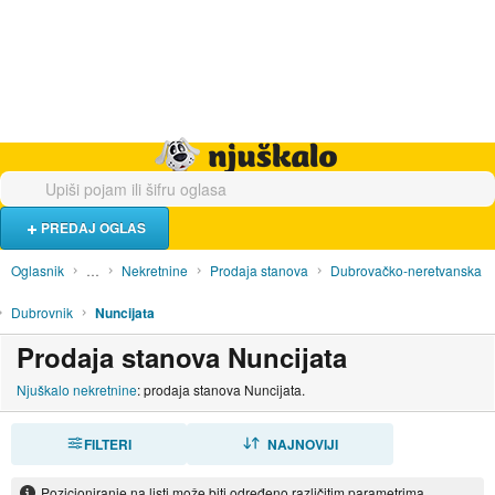
Hrana i piće
Turistički smještaj
Poslovi
Njuškalo naslovnica
PREDAJ OGLAS
Oglasnik
…
Nekretnine
Prodaja stanova
Dubrovačko-neretvanska
Dubrovnik
Nuncijata
Prodaja stanova Nuncijata
Njuškalo nekretnine
: prodaja stanova Nuncijata.
FILTERI
SORTIRAJ
NAJNOVIJI
Pozicioniranje na listi može biti određeno različitim parametrima.