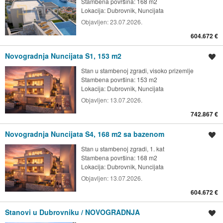
Stambena površina: 168 m2
Lokacija:
Dubrovnik, Nuncijata
Objavljen:
23.07.2026.
604.672 €
Novogradnja Nuncijata S1, 153 m2
Spremi oglas
Stan u stambenoj zgradi, visoko prizemlje
Stambena površina: 153 m2
Lokacija:
Dubrovnik, Nuncijata
Objavljen:
13.07.2026.
742.867 €
Novogradnja Nuncijata S4, 168 m2 sa bazenom
Spremi oglas
Stan u stambenoj zgradi, 1. kat
Stambena površina: 168 m2
Lokacija:
Dubrovnik, Nuncijata
Objavljen:
13.07.2026.
604.672 €
Stanovi u Dubrovniku / NOVOGRADNJA
Spremi oglas