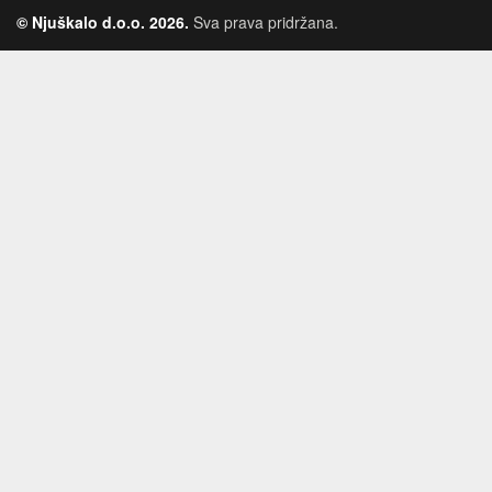
© Njuškalo d.o.o. 2026.
Sva prava pridržana.