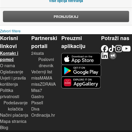
Više opcija filtriranja
PRONJUŠKAJ
Zatvori filtere
Korisni
Partnerski
Preuzmi
Potraži nas
linkovi
portali
aplikaciju
Facebook
TikTok
Instagram
YouTu
Kontakt i
24sata
LinkedIn
Njuškalo blog
iOS aplikacija
pomoć
Poslovni
O nama
dnevnik
Android aplikacija
Oglašavanje
Večernji list
Uvjeti i pravila
missMAMA
korištenja
missZDRAVA
Huawei aplikacija
Politika
Miss7
privatnosti
Gastro
Podešavanje
Pixsell
kolačića
Diva
Načini plaćanja
Ordinacija.hr
Mapa stranica
Blog