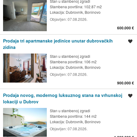
Stan u stambenoj zgradi
Stambena površina: 102.87 m2
Lokacija:
Dubrovnik, Boninovo
Objavljen:
07.08.2026.
600.000 €
Prodaja tri apartmanske jedinice unutar dubrovačkih
Spremi oglas
zidina
Stan u stambenoj zgradi
Stambena površina: 106 m2
Lokacija:
Dubrovnik, Boninovo
Objavljen:
07.08.2026.
900.000 €
Prodaja novog, modernog luksuznog stana na vrhunskoj
Spremi oglas
lokaciji u Dubrov
Stan u stambenoj zgradi
Stambena površina: 144 m2
Lokacija:
Dubrovnik, Boninovo
Objavljen:
07.08.2026.