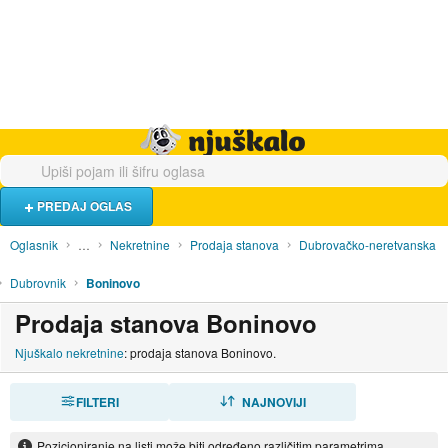
Hrana i piće
Turistički smještaj
Poslovi
Njuškalo naslovnica
PREDAJ OGLAS
Oglasnik
…
Nekretnine
Prodaja stanova
Dubrovačko-neretvanska
Dubrovnik
Boninovo
Prodaja stanova Boninovo
Njuškalo nekretnine
: prodaja stanova Boninovo.
FILTERI
SORTIRAJ
NAJNOVIJI
Pozicioniranje na listi može biti određeno različitim parametrima.