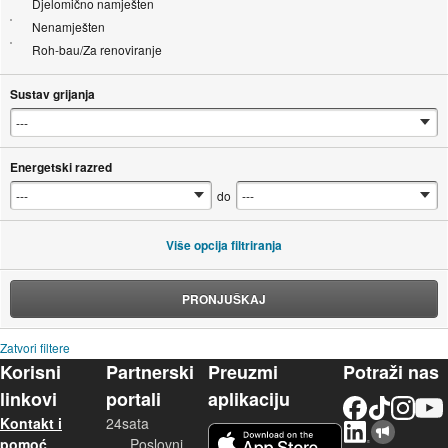
Djelomično namješten
Nenamješten
Roh-bau/Za renoviranje
Sustav grijanja
Energetski razred
do
Više opcija filtriranja
PRONJUŠKAJ
Zatvori filtere
Korisni
Partnerski
Preuzmi
Potraži nas
linkovi
portali
aplikaciju
Facebook
TikTok
Instagram
YouTu
Kontakt i
24sata
LinkedIn
Njuškalo blog
iOS aplikacija
pomoć
Poslovni