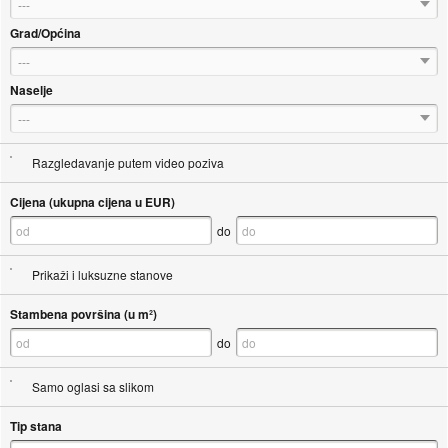
---
Grad/Općina
---
Naselje
---
Razgledavanje putem video poziva
Cijena (ukupna cijena u EUR)
do
Prikaži i luksuzne stanove
Stambena površina (u m²)
do
Samo oglasi sa slikom
Tip stana