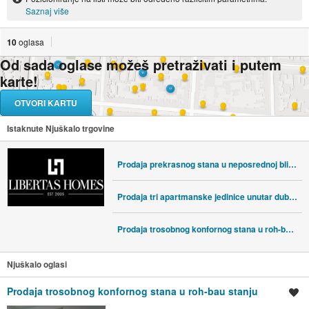
Saznaj više
10
oglasa
Od sada oglase možeš pretraživati i putem
karte!
OTVORI KARTU
Istaknute Njuškalo trgovine
Prodaja prekrasnog stana u neposrednoj blizini Straduna, Dubrovnik
Prodaja tri apartmanske jedinice unutar dubrovačkih zidina
Prodaja trosobnog konfornog stana u roh-bau stanju
Njuškalo oglasi
Prodaja trosobnog konfornog stana u roh-bau stanju
Spremi oglas