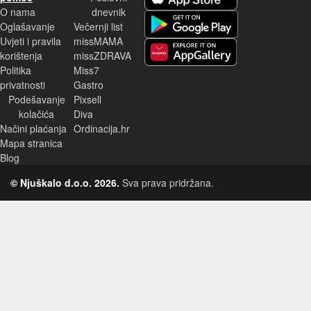
O nama
dnevnik
Android aplikacija
Oglašavanje
Večernji list
Uvjeti i pravila
missMAMA
korištenja
missZDRAVA
Huawei aplikacija
Politika
Miss7
privatnosti
Gastro
Podešavanje
Pixsell
kolačića
Diva
Načini plaćanja
Ordinacija.hr
Mapa stranica
Blog
© Njuškalo d.o.o. 2026.
Sva prava pridržana.