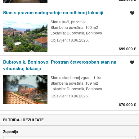
Stan s pravom nadogradnje na odličnoj lokaciji
Spremi oglas
Stan u kući, prizemlje
Stambena površina: 100 m2
Lokacija:
Dubrovnik, Boninovo
Objavljen:
18.06.2026.
699.000 €
Dubrovnik, Boninovo, Prostran četverosoban stan na
Spremi oglas
vrhunskoj lokaciji
Stan u stambenoj zgradi, 1. kat
Stambena površina: 109 m2
Lokacija:
Dubrovnik, Boninovo
Objavljen:
18.06.2026.
670.000 €
FILTRIRAJ REZULTATE
Županija