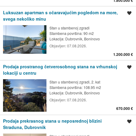
1.800.000 €
Luksuzan apartman s očaravajućim pogledom na more,
Spremi oglas
svega nekoliko minu
Stan u stambenoj zgradi
Stambena površina: 90 m2
Lokacija:
Dubrovnik, Boninovo
Objavljen:
07.08.2026.
1.200.000 €
Prodaja prostranog četverosobnog stana na vrhunskoj
Spremi oglas
lokaciji u centru
Stan u stambenoj zgradi, 2. kat
Stambena površina: 108.95 m2
Lokacija:
Dubrovnik, Boninovo
Objavljen:
07.08.2026.
670.000 €
Prodaja prekrasnog stana u neposrednoj blizini
Spremi oglas
Straduna, Dubrovnik