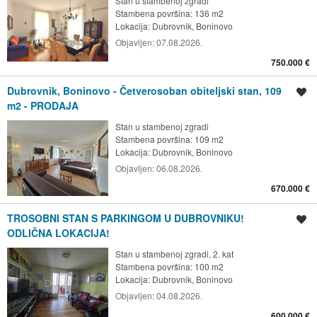
Stan u stambenoj zgradi
Stambena površina: 136 m2
Lokacija:
Dubrovnik, Boninovo
Objavljen:
07.08.2026.
750.000 €
Dubrovnik, Boninovo - Četverosoban obiteljski stan, 109
Spremi oglas
m2 - PRODAJA
Stan u stambenoj zgradi
Stambena površina: 109 m2
Lokacija:
Dubrovnik, Boninovo
Objavljen:
06.08.2026.
670.000 €
TROSOBNI STAN S PARKINGOM U DUBROVNIKU!
Spremi oglas
ODLIČNA LOKACIJA!
Stan u stambenoj zgradi, 2. kat
Stambena površina: 100 m2
Lokacija:
Dubrovnik, Boninovo
Objavljen:
04.08.2026.
600.000 €