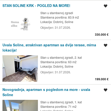
STAN SOLINE KRK - POGLED NA MORE!
Spremi oglas
Stan u stambenoj zgradi
Stambena površina: 83.9 m2
Lokacija:
Dobrinj, Soline
Objavljen:
31.07.2026.
330.000 €
Uvala Soline, atraktivan apartman sa dvije terase, mirna
Spremi oglas
lokacija!
Stan u stambenoj zgradi, 2. kat
Stambena površina: 63 m2
Lokacija:
Dobrinj, Soline
Objavljen:
31.07.2026.
199.000 €
Novogradnja, apartman s pogledom na more - uvala
Spremi oglas
Soline
Stan u stambenoj zgradi, 1. kat
Stambena površina: 71 m2
Lokacija:
Dobrinj, Soline