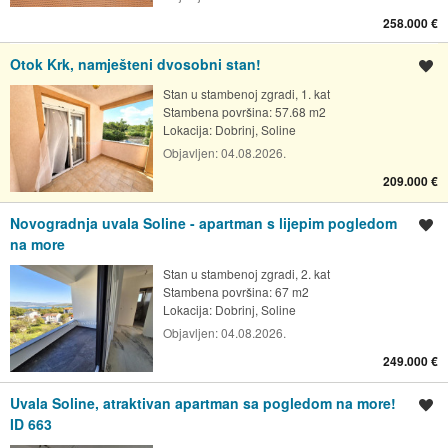
258.000 €
Otok Krk, namješteni dvosobni stan!
Spremi oglas
Stan u stambenoj zgradi, 1. kat
Stambena površina: 57.68 m2
Lokacija:
Dobrinj, Soline
Objavljen:
04.08.2026.
209.000 €
Novogradnja uvala Soline - apartman s lijepim pogledom
Spremi oglas
na more
Stan u stambenoj zgradi, 2. kat
Stambena površina: 67 m2
Lokacija:
Dobrinj, Soline
Objavljen:
04.08.2026.
249.000 €
Uvala Soline, atraktivan apartman sa pogledom na more!
Spremi oglas
ID 663