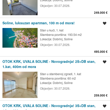
Objavljen:
30.07.2026.
249.000 €
Soline, luksuzan apartman, 100 m od mora!
Spremi oglas
Stan u kući, 1. kat
Stambena površina: 193.54 m2
Lokacija:
Dobrinj, Soline
Objavljen:
30.07.2026.
495.000 €
OTOK KRK, UVALA SOLINE - Novogradnja! 2S+DB stan,
Spremi oglas
1.kat, 400m od mora
Stan u stambenoj zgradi, 1. kat
Stambena površina: 60 m2
Lokacija:
Dobrinj, Soline
Objavljen:
30.07.2026.
259.000 €
OTOK KRK, UVALA SOLINE - Novogradnja! 3S+DB stan,
Spremi oglas