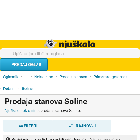
Hrana i piće
Turistički smještaj
Poslovi
Njuškalo naslovnica
PREDAJ OGLAS
Oglasnik
…
Nekretnine
Prodaja stanova
Primorsko-goranska
Dobrinj
Soline
Prodaja stanova Soline
Njuškalo nekretnine
: prodaja stanova Soline.
FILTERI
SORTIRAJ
NAJNOVIJI
Pozicioniranje na listi može biti određeno različitim parametrima.