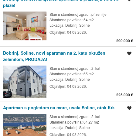
plaže!
Stan u stambenoj zgradi, prizemlje
Stambena površina: 54 m2
Lokacija:
Dobrinj, Soline
Objavljen:
04.08.2026.
290.000 €
Dobrinj, Soline, novi apartman na 2. katu okružen
Spremi oglas
zelenilom, PRODAJA!
Stan u stambenoj zgradi, 2. kat
Stambena površina: 65 m2
Lokacija:
Dobrinj, Soline
Objavljen:
04.08.2026.
225.000 €
Apartman s pogledom na more, uvala Soline, otok Krk
Spremi oglas
Stan u stambenoj zgradi, 2. kat
Stambena površina: 64.27 m2
Lokacija:
Dobrinj, Soline
Objavljen:
04.08.2026.