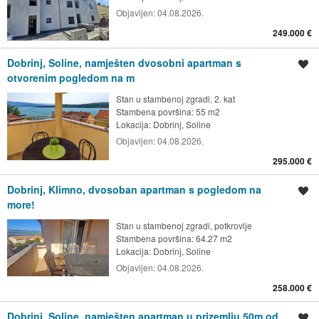
Objavljen:
04.08.2026.
249.000 €
Dobrinj, Soline, namješten dvosobni apartman s
Spremi oglas
otvorenim pogledom na m
Stan u stambenoj zgradi, 2. kat
Stambena površina: 55 m2
Lokacija:
Dobrinj, Soline
Objavljen:
04.08.2026.
295.000 €
Dobrinj, Klimno, dvosoban apartman s pogledom na
Spremi oglas
more!
Stan u stambenoj zgradi, potkrovlje
Stambena površina: 64.27 m2
Lokacija:
Dobrinj, Soline
Objavljen:
04.08.2026.
258.000 €
Dobrinj, Soline, namješten apartman u prizemlju 50m od
Spremi oglas