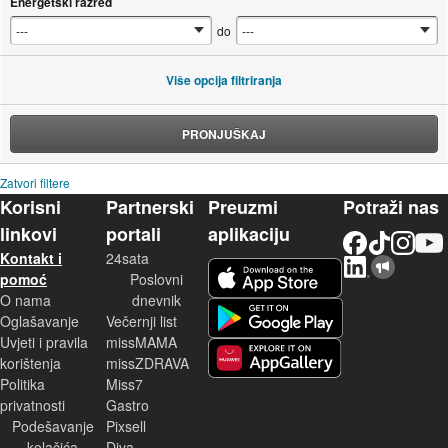
Energetski razred
do
Više opcija filtriranja
PRONJUŠKAJ
Zatvori filtere
Korisni
Partnerski
Preuzmi
Potraži nas
linkovi
portali
aplikaciju
Facebook
TikTok
Instagram
YouTu
Kontakt i
24sata
LinkedIn
Njuškalo blog
iOS aplikacija
pomoć
Poslovni
O nama
dnevnik
Android aplikacija
Oglašavanje
Večernji list
Uvjeti i pravila
missMAMA
korištenja
missZDRAVA
Huawei aplikacija
Politika
Miss7
privatnosti
Gastro
Podešavanje
Pixsell
kolačića
Diva