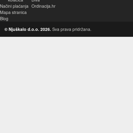
Načini plaćanja
Ordinacija.hr
Mapa stranica
Blog
© Njuškalo d.o.o. 2026.
Sva prava pridržana.