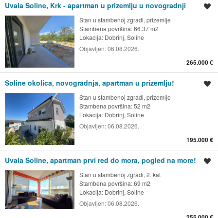
Uvala Soline, Krk - apartman u prizemlju u novogradnji
Spremi oglas
Stan u stambenoj zgradi, prizemlje
Stambena površina: 66.37 m2
Lokacija:
Dobrinj, Soline
Objavljen:
06.08.2026.
265.000 €
Soline okolica, novogradnja, apartman u prizemlju!
Spremi oglas
Stan u stambenoj zgradi, prizemlje
Stambena površina: 52 m2
Lokacija:
Dobrinj, Soline
Objavljen:
06.08.2026.
195.000 €
Uvala Soline, apartman prvi red do mora, pogled na more!
Spremi oglas
Stan u stambenoj zgradi, 2. kat
Stambena površina: 69 m2
Lokacija:
Dobrinj, Soline
Objavljen:
06.08.2026.
255.000 €