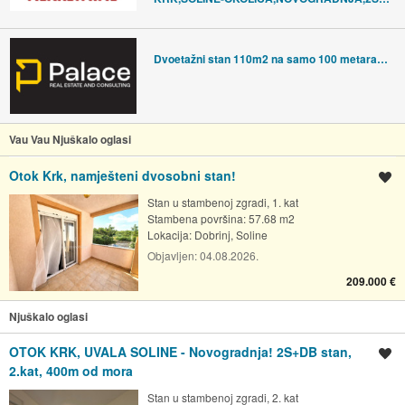
Dvoetažni stan 110m2 na samo 100 metara od mora, Dobrinj, Krk
Vau Vau Njuškalo oglasi
Otok Krk, namješteni dvosobni stan!
Spremi oglas
Stan u stambenoj zgradi, 1. kat
Stambena površina: 57.68 m2
Lokacija:
Dobrinj, Soline
Objavljen:
04.08.2026.
209.000 €
Njuškalo oglasi
OTOK KRK, UVALA SOLINE - Novogradnja! 2S+DB stan,
Spremi oglas
2.kat, 400m od mora
Stan u stambenoj zgradi, 2. kat