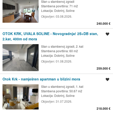
Stan u stambenoj zgradi
Stambena površina: 71 m2
Lokacija:
Dobrinj, Soline
Objavljen:
03.08.2026.
240.000 €
OTOK KRK, UVALA SOLINE - Novogradnja! 2S+DB stan,
Spremi oglas
2.kat, 400m od mora
Stan u stambenoj zgradi, 2. kat
Stambena površina: 60 m2
Lokacija:
Dobrinj, Soline
Objavljen:
01.08.2026.
259.000 €
Otok Krk - namješten apartman u blizini mora
Spremi oglas
Stan u stambenoj zgradi, 1. kat
Stambena površina: 50.67 m2
Lokacija:
Dobrinj, Soline
Objavljen:
31.07.2026.
218.000 €