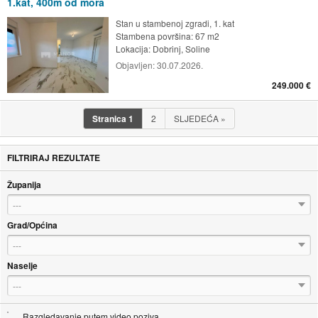
1.kat, 400m od mora
Stan u stambenoj zgradi, 1. kat
Stambena površina: 67 m2
Lokacija:
Dobrinj, Soline
Objavljen:
30.07.2026.
249.000 €
Stranica
1
2
SLJEDEĆA
»
FILTRIRAJ REZULTATE
Županija
---
Grad/Općina
---
Naselje
---
Razgledavanje putem video poziva