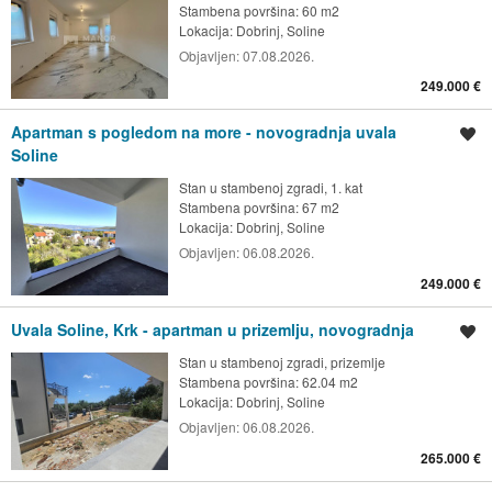
Stambena površina: 60 m2
Lokacija:
Dobrinj, Soline
Objavljen:
07.08.2026.
249.000 €
Apartman s pogledom na more - novogradnja uvala
Spremi oglas
Soline
Stan u stambenoj zgradi, 1. kat
Stambena površina: 67 m2
Lokacija:
Dobrinj, Soline
Objavljen:
06.08.2026.
249.000 €
Uvala Soline, Krk - apartman u prizemlju, novogradnja
Spremi oglas
Stan u stambenoj zgradi, prizemlje
Stambena površina: 62.04 m2
Lokacija:
Dobrinj, Soline
Objavljen:
06.08.2026.
265.000 €