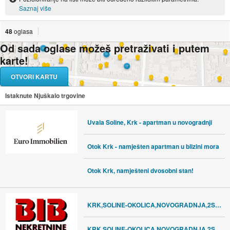
Saznaj više
48
oglasa
Od sada oglase možeš pretraživati i putem
karte!
OTVORI KARTU
Istaknute Njuškalo trgovine
Uvala Soline, Krk - apartman u novogradnji
Otok Krk - namješten apartman u blizini mora
Otok Krk, namješteni dvosobni stan!
KRK,SOLINE-OKOLICA,NOVOGRADNJA,2S+DB,I KAT,PARKING
KRK,SOLINE-OKOLICA,NOVOGRADNJA,2S+DB,VRT,PARKING