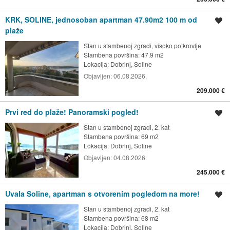
KRK, SOLINE, jednosoban apartman 47.90m2 100 m od
Spremi oglas
plaže
Stan u stambenoj zgradi, visoko potkrovlje
Stambena površina: 47.9 m2
Lokacija:
Dobrinj, Soline
Objavljen:
06.08.2026.
209.000 €
Prvi red do plaže! Panoramski pogled!
Spremi oglas
Stan u stambenoj zgradi, 2. kat
Stambena površina: 69 m2
Lokacija:
Dobrinj, Soline
Objavljen:
04.08.2026.
245.000 €
Uvala Soline, apartman s otvorenim pogledom na more!
Spremi oglas
Stan u stambenoj zgradi, 2. kat
Stambena površina: 68 m2
Lokacija:
Dobrinj, Soline