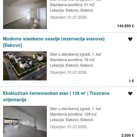
Stambena površina: 51 m2
Lokacija:
Đakovo, Đakovo
Objavljen:
31.07.2026.
144.950 €
Moderno stambeno naselje (rezervacija stanova)
Spremi oglas
[Đakovo]
Stan u stambenoj zgradi, 1. kat
Stambena površina: 76 m2
Lokacija:
Đakovo, Đakovo
Objavljen:
31.07.2026.
1 €
Ekskluzivan četverosoban stan | 128 m² | Trostrana
Spremi oglas
orijentacija
Stan u stambenoj zgradi, 1. kat
Stambena površina: 128 m2
Lokacija:
Đakovo, Đakovo
Objavljen:
31.07.2026.
2.500 €