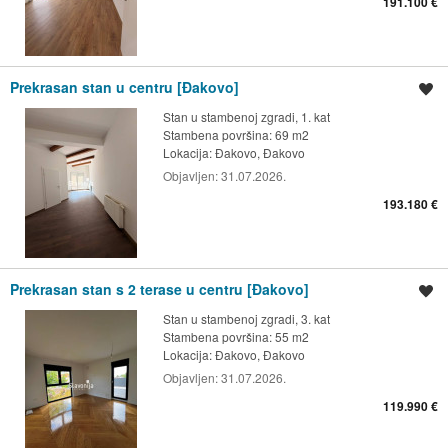
191.100 €
Prekrasan stan u centru [Đakovo]
Spremi oglas
Stan u stambenoj zgradi, 1. kat
Stambena površina: 69 m2
Lokacija:
Đakovo, Đakovo
Objavljen:
31.07.2026.
193.180 €
Prekrasan stan s 2 terase u centru [Đakovo]
Spremi oglas
Stan u stambenoj zgradi, 3. kat
Stambena površina: 55 m2
Lokacija:
Đakovo, Đakovo
Objavljen:
31.07.2026.
119.990 €