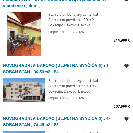
stambene cjeline [
Stan u stambenoj zgradi, 2. kat
Stambena površina: 120 m2
Lokacija:
Đakovo, Đakovo
Objavljen:
31.07.2026.
214.900 €
NOVOGRADNJA ĐAKOVO (UL.PETRA SVAČIĆA 5) : 3-
Spremi oglas
SOBAN STAN , 86,59m2 –S4
Stan u stambenoj zgradi, 1. kat
Stambena površina: 86.59 m2
Lokacija:
Đakovo, Đakovo
Objavljen:
27.07.2026.
207.900 €
NOVOGRADNJA ĐAKOVO (UL.PETRA SVAČIĆA 5) : 4-
Spremi oglas
SOBAN STAN , 78,45m2 –S3