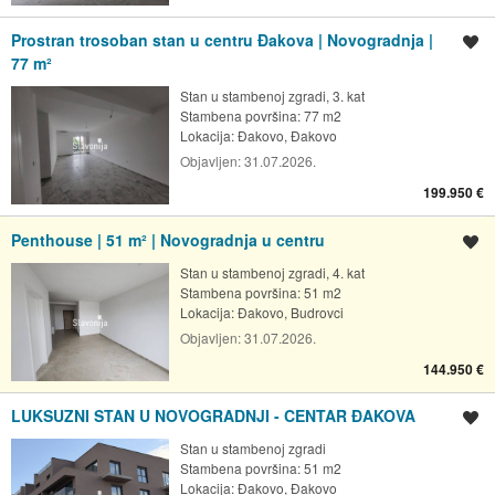
Prostran trosoban stan u centru Đakova | Novogradnja |
Spremi oglas
77 m²
Stan u stambenoj zgradi, 3. kat
Stambena površina: 77 m2
Lokacija:
Đakovo, Đakovo
Objavljen:
31.07.2026.
199.950 €
Penthouse | 51 m² | Novogradnja u centru
Spremi oglas
Stan u stambenoj zgradi, 4. kat
Stambena površina: 51 m2
Lokacija:
Đakovo, Budrovci
Objavljen:
31.07.2026.
144.950 €
LUKSUZNI STAN U NOVOGRADNJI - CENTAR ĐAKOVA
Spremi oglas
Stan u stambenoj zgradi
Stambena površina: 51 m2
Lokacija:
Đakovo, Đakovo