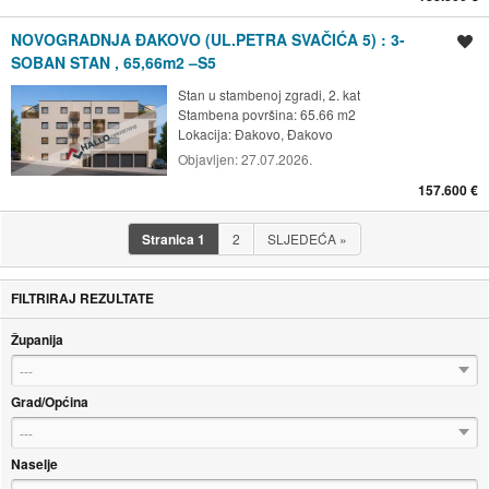
NOVOGRADNJA ĐAKOVO (UL.PETRA SVAČIĆA 5) : 3-
Spremi oglas
SOBAN STAN , 65,66m2 –S5
Stan u stambenoj zgradi, 2. kat
Stambena površina: 65.66 m2
Lokacija:
Đakovo, Đakovo
Objavljen:
27.07.2026.
157.600 €
Stranica
1
2
SLJEDEĆA
»
FILTRIRAJ REZULTATE
Županija
---
Grad/Općina
---
Naselje