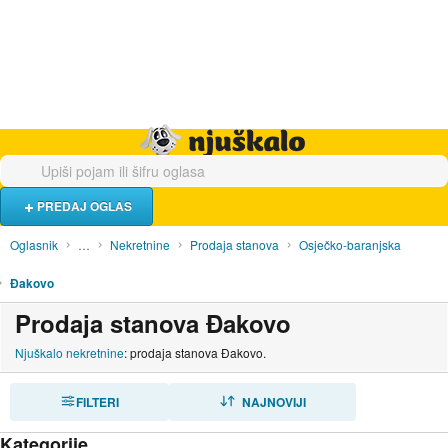
Hrana i piće
Turistički smještaj
Poslovi
Njuškalo naslovnica
PREDAJ OGLAS
Oglasnik
…
Nekretnine
Prodaja stanova
Osječko-baranjska
Đakovo
Prodaja stanova Đakovo
Njuškalo nekretnine
: prodaja stanova Đakovo.
FILTERI
SORTIRAJ
NAJNOVIJI
Kategorije