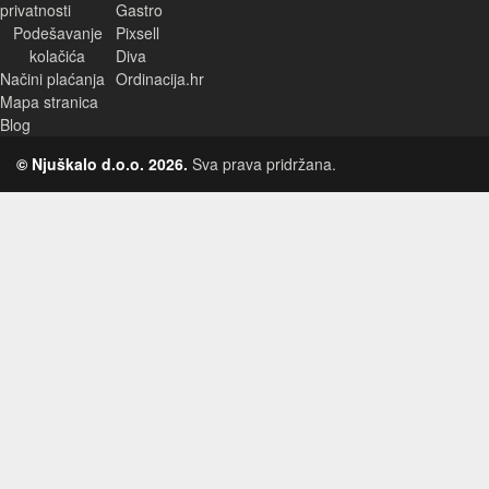
privatnosti
Gastro
Podešavanje
Pixsell
kolačića
Diva
Načini plaćanja
Ordinacija.hr
Mapa stranica
Blog
© Njuškalo d.o.o. 2026.
Sva prava pridržana.