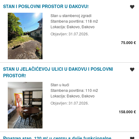
STAN I POSLOVNI PROSTOR U ĐAKOVU!
Spremi oglas
Stan u stambenoj zgradi
Stambena površina: 118 m2
Lokacija:
Đakovo, Đakovo
Objavljen:
31.07.2026.
75.000 €
STAN U JELAČIĆEVOJ ULICI U ĐAKOVU I POSLOVNI
Spremi oglas
PROSTOR!
Stan u kući
Stambena površina: 110 m2
Lokacija:
Đakovo, Đakovo
Objavljen:
31.07.2026.
158.000 €
Prostran stan, 120 m² u centru s dvije funkcionalne
Spremi oglas