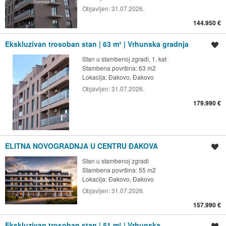
Objavljen:
31.07.2026.
144.950 €
Ekskluzivan trosoban stan | 63 m² | Vrhunska gradnja
Spremi oglas
Stan u stambenoj zgradi, 1. kat
Stambena površina: 63 m2
Lokacija:
Đakovo, Đakovo
Objavljen:
31.07.2026.
179.990 €
ELITNA NOVOGRADNJA U CENTRU ĐAKOVA
Spremi oglas
Stan u stambenoj zgradi
Stambena površina: 55 m2
Lokacija:
Đakovo, Đakovo
Objavljen:
31.07.2026.
157.990 €
Ekskluzivan trosoban stan | 51 m² | Vrhunska
Spremi oglas