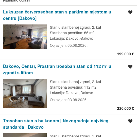
Luksuzan četverosoban stan s parkirnim mjestom u
Spremi oglas
centru [Đakovo]
Stan u stambenoj zgradi, 2. kat
Stambena površina: 86 m2
Lokacija:
Đakovo, Đakovo
Objavljen:
05.08.2026.
199.000 €
Đakovo, Centar, Prostran trosoban stan od 112 m² u
Spremi oglas
zgradi s liftom
Stan u stambenoj zgradi, 2. kat
Stambena površina: 112 m2
Lokacija:
Đakovo, Đakovo
Objavljen:
03.08.2026.
220.000 €
Trosoban stan s balkonom | Novogradnja najvišeg
Spremi oglas
standarda | Đakovo
Stan u stambenoj zgradi, 1. kat