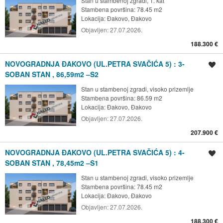
Stan u stambenoj zgradi, 1. kat
Stambena površina: 78.45 m2
Lokacija:
Đakovo, Đakovo
Objavljen:
27.07.2026.
188.300 €
NOVOGRADNJA ĐAKOVO (UL.PETRA SVAČIĆA 5) : 3-
Spremi oglas
SOBAN STAN , 86,59m2 –S2
Stan u stambenoj zgradi, visoko prizemlje
Stambena površina: 86.59 m2
Lokacija:
Đakovo, Đakovo
Objavljen:
27.07.2026.
207.900 €
NOVOGRADNJA ĐAKOVO (UL.PETRA SVAČIĆA 5) : 4-
Spremi oglas
SOBAN STAN , 78,45m2 –S1
Stan u stambenoj zgradi, visoko prizemlje
Stambena površina: 78.45 m2
Lokacija:
Đakovo, Đakovo
Objavljen:
27.07.2026.
188.300 €