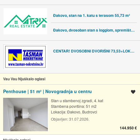
Đakovo, stan na 1. katu s terasom 55,73 m²
Đakovo, dvosoban stan s loggiom, spremištem i parkingom
CENTAR! DVOSOBNI DVORIŠNI 73,53+LOKAL 28,50m2! PLIN! TERASA!ADAPTIRAN!
Vau Vau Njuškalo oglasi
Penthouse | 51 m² | Novogradnja u centru
Spremi oglas
Stan u stambenoj zgradi, 4. kat
Stambena površina: 51 m2
Lokacija:
Đakovo, Budrovci
Objavljen:
31.07.2026.
144.950 €
Njuškalo oglasi