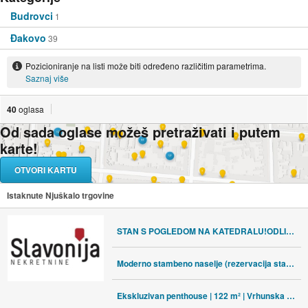
Budrovci
1
Đakovo
39
Pozicioniranje na listi može biti određeno različitim parametrima.
Saznaj više
40
oglasa
Od sada oglase možeš pretraživati i putem
karte!
OTVORI KARTU
Istaknute Njuškalo trgovine
STAN S POGLEDOM NA KATEDRALU!ODLIČNA LOKACIJA!
Moderno stambeno naselje (rezervacija stanova) [Đakovo]
Ekskluzivan penthouse | 122 m² | Vrhunska novogradnja