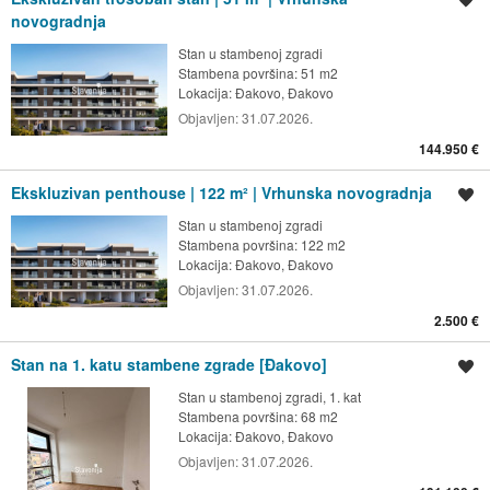
novogradnja
Stan u stambenoj zgradi
Stambena površina: 51 m2
Lokacija:
Đakovo, Đakovo
Objavljen:
31.07.2026.
144.950 €
Ekskluzivan penthouse | 122 m² | Vrhunska novogradnja
Spremi oglas
Stan u stambenoj zgradi
Stambena površina: 122 m2
Lokacija:
Đakovo, Đakovo
Objavljen:
31.07.2026.
2.500 €
Stan na 1. katu stambene zgrade [Đakovo]
Spremi oglas
Stan u stambenoj zgradi, 1. kat
Stambena površina: 68 m2
Lokacija:
Đakovo, Đakovo
Objavljen:
31.07.2026.