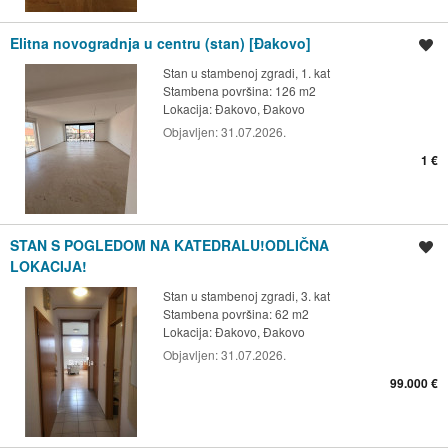
Elitna novogradnja u centru (stan) [Đakovo]
Spremi oglas
Stan u stambenoj zgradi, 1. kat
Stambena površina: 126 m2
Lokacija:
Đakovo, Đakovo
Objavljen:
31.07.2026.
1 €
STAN S POGLEDOM NA KATEDRALU!ODLIČNA
Spremi oglas
LOKACIJA!
Stan u stambenoj zgradi, 3. kat
Stambena površina: 62 m2
Lokacija:
Đakovo, Đakovo
Objavljen:
31.07.2026.
99.000 €