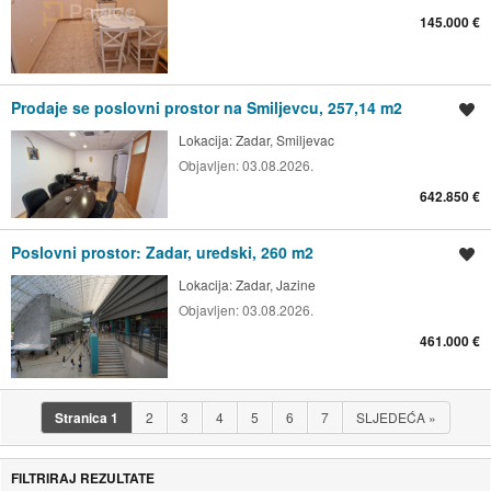
145.000 €
Prodaje se poslovni prostor na Smiljevcu, 257,14 m2
Spremi oglas
Lokacija:
Zadar, Smiljevac
Objavljen:
03.08.2026.
642.850 €
Poslovni prostor: Zadar, uredski, 260 m2
Spremi oglas
Lokacija:
Zadar, Jazine
Objavljen:
03.08.2026.
461.000 €
Stranica
1
2
3
4
5
6
7
SLJEDEĆA
»
FILTRIRAJ REZULTATE