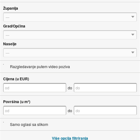
Županija
---
Grad/Općina
---
Naselje
---
Razgledavanje putem video poziva
Cijena (u EUR)
do
Površina (u m²)
do
Samo oglasi sa slikom
Više opcija filtriranja