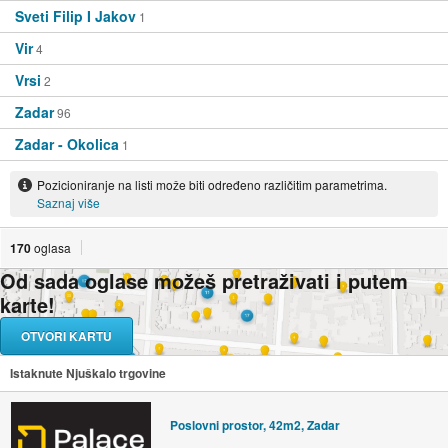
Sveti Filip I Jakov
1
Vir
4
Vrsi
2
Zadar
96
Zadar - Okolica
1
Pozicioniranje na listi može biti određeno različitim parametrima.
Saznaj više
170
oglasa
Od sada oglase možeš pretraživati i putem
karte!
OTVORI KARTU
Istaknute Njuškalo trgovine
Poslovni prostor, 42m2, Zadar