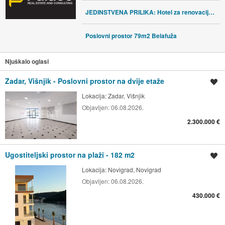
JEDINSTVENA PRILIKA: Hotel za renovaciju u centru Benkovca
Poslovni prostor 79m2 Belafuža
Njuškalo oglasi
Zadar, Višnjik - Poslovni prostor na dvije etaže
Spremi oglas
Lokacija:
Zadar, Višnjik
Objavljen:
06.08.2026.
2.300.000 €
Ugostiteljski prostor na plaži - 182 m2
Spremi oglas
Lokacija:
Novigrad, Novigrad
Objavljen:
06.08.2026.
430.000 €