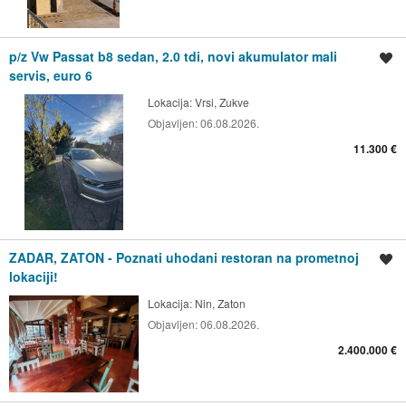
p/z Vw Passat b8 sedan, 2.0 tdi, novi akumulator mali
Spremi oglas
servis, euro 6
Lokacija:
Vrsi, Zukve
Objavljen:
06.08.2026.
11.300 €
ZADAR, ZATON - Poznati uhodani restoran na prometnoj
Spremi oglas
lokaciji!
Lokacija:
Nin, Zaton
Objavljen:
06.08.2026.
2.400.000 €