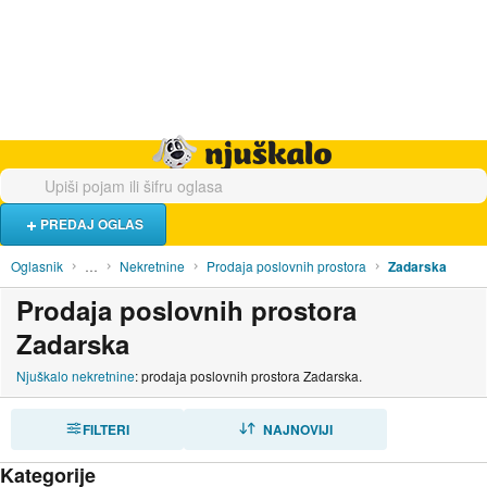
Hrana i piće
Turistički smještaj
Poslovi
Njuškalo naslovnica
PREDAJ OGLAS
Oglasnik
…
Nekretnine
Prodaja poslovnih prostora
Zadarska
Prodaja poslovnih prostora
Zadarska
Njuškalo nekretnine
: prodaja poslovnih prostora Zadarska.
FILTERI
SORTIRAJ
NAJNOVIJI
Kategorije