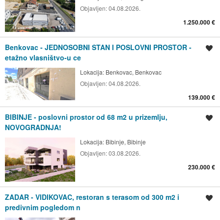
Objavljen:
04.08.2026.
1.250.000 €
Benkovac - JEDNOSOBNI STAN I POSLOVNI PROSTOR -
Spremi oglas
etažno vlasništvo-u ce
Lokacija:
Benkovac, Benkovac
Objavljen:
04.08.2026.
139.000 €
BIBINJE - poslovni prostor od 68 m2 u prizemlju,
Spremi oglas
NOVOGRADNJA!
Lokacija:
Bibinje, Bibinje
Objavljen:
03.08.2026.
230.000 €
ZADAR - VIDIKOVAC, restoran s terasom od 300 m2 i
Spremi oglas
predivnim pogledom n