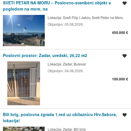
SVETI PETAR NA MORU – Poslovno-stambeni objekt s
Spremi oglas
pogledom na more, na
Lokacija:
Sveti Filip I Jakov, Sveti Petar na Moru
Objavljen:
05.08.2026.
450.000 €
Poslovni prostor: Zadar, uredski, 26,22 m2
Spremi oglas
Lokacija:
Zadar, Bulevar
Objavljen:
04.08.2026.
100.000 €
Bili brig, poslovna zgrada 1.red uz obilaznicu Hrv.Sabora,
Spremi oglas
lokacija!
Lokacija:
Zadar, Bili brig