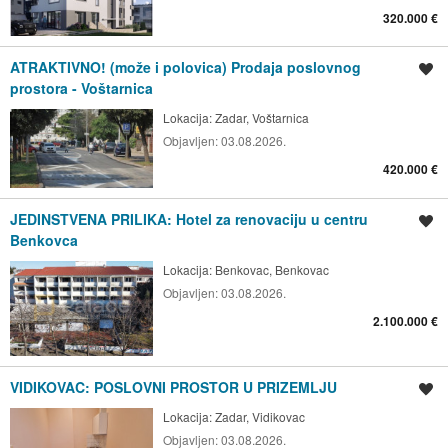
320.000 €
ATRAKTIVNO! (može i polovica) Prodaja poslovnog
Spremi oglas
prostora - Voštarnica
Lokacija:
Zadar, Voštarnica
Objavljen:
03.08.2026.
420.000 €
JEDINSTVENA PRILIKA: Hotel za renovaciju u centru
Spremi oglas
Benkovca
Lokacija:
Benkovac, Benkovac
Objavljen:
03.08.2026.
2.100.000 €
VIDIKOVAC: POSLOVNI PROSTOR U PRIZEMLJU
Spremi oglas
Lokacija:
Zadar, Vidikovac
Objavljen:
03.08.2026.