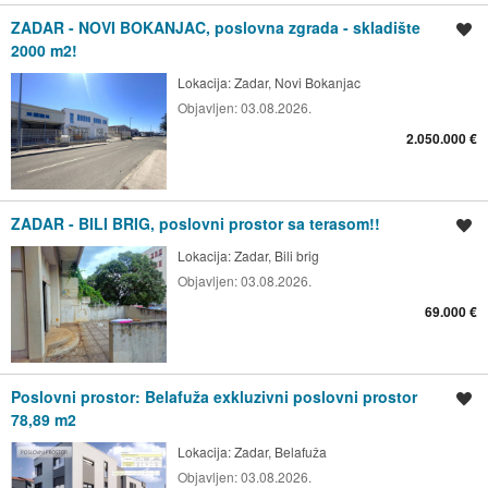
ZADAR - NOVI BOKANJAC, poslovna zgrada - skladište
Spremi oglas
2000 m2!
Lokacija:
Zadar, Novi Bokanjac
Objavljen:
03.08.2026.
2.050.000 €
ZADAR - BILI BRIG, poslovni prostor sa terasom!!
Spremi oglas
Lokacija:
Zadar, Bili brig
Objavljen:
03.08.2026.
69.000 €
Poslovni prostor: Belafuža exkluzivni poslovni prostor
Spremi oglas
78,89 m2
Lokacija:
Zadar, Belafuža
Objavljen:
03.08.2026.