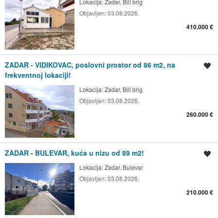
Lokacija:
Zadar, Bili brig
Objavljen:
03.08.2026.
410.000 €
ZADAR - VIDIKOVAC, poslovni prostor od 86 m2, na
Spremi oglas
frekventnoj lokaciji!
Lokacija:
Zadar, Bili brig
Objavljen:
03.08.2026.
260.000 €
ZADAR - BULEVAR, kuća u nizu od 89 m2!
Spremi oglas
Lokacija:
Zadar, Bulevar
Objavljen:
03.08.2026.
210.000 €