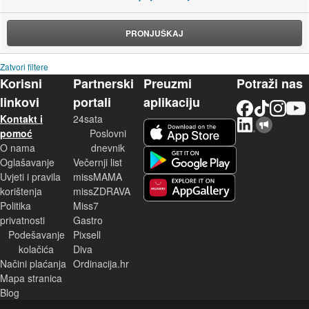
PRONJUŠKAJ
Zatvori filtere
Korisni
Partnerski
Preuzmi
Potraži nas
linkovi
portali
aplikaciju
Facebook
TikTok
Instagram
YouTu
Kontakt i
24sata
LinkedIn
Njuškalo blog
iOS aplikacija
pomoć
Poslovni
O nama
dnevnik
Android aplikacija
Oglašavanje
Večernji list
Uvjeti i pravila
missMAMA
korištenja
missZDRAVA
Huawei aplikacija
Politika
Miss7
privatnosti
Gastro
Podešavanje
Pixsell
kolačića
Diva
Načini plaćanja
Ordinacija.hr
Mapa stranica
Blog