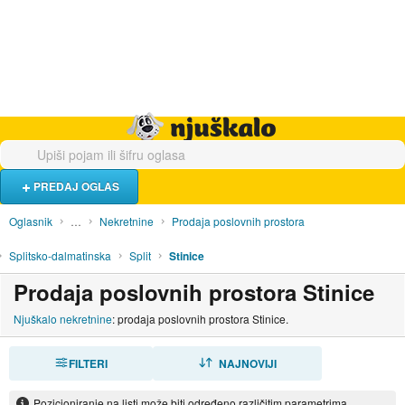
Hrana i piće
Turistički smještaj
Poslovi
Njuškalo naslovnica
PREDAJ OGLAS
Oglasnik
…
Nekretnine
Prodaja poslovnih prostora
Splitsko-dalmatinska
Split
Stinice
Prodaja poslovnih prostora Stinice
Njuškalo nekretnine
: prodaja poslovnih prostora Stinice.
FILTERI
SORTIRAJ
NAJNOVIJI
Pozicioniranje na listi može biti određeno različitim parametrima.