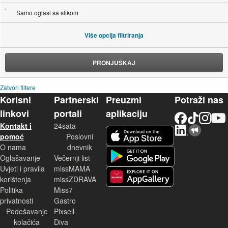
Samo oglasi sa slikom
Više opcija filtriranja
PRONJUŠKAJ
Zatvori filtere
Korisni
Partnerski
Preuzmi
Potraži nas
linkovi
portali
aplikaciju
Facebook
TikTok
Instagram
YouTu
Kontakt i
24sata
LinkedIn
Njuškalo blog
iOS aplikacija
pomoć
Poslovni
O nama
dnevnik
Android aplikacija
Oglašavanje
Večernji list
Uvjeti i pravila
missMAMA
korištenja
missZDRAVA
Huawei aplikacija
Politika
Miss7
privatnosti
Gastro
Podešavanje
Pixsell
kolačića
Diva