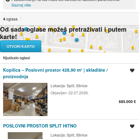
Saznaj više
4
oglasa
Od sada oglase možeš pretraživati i putem
karte!
OTVORI KARTU
Njuškalo oglasi
Kopilica – Poslovni prostor 428,90 m² | skladište /
Spremi oglas
proizvodnja
Lokacija:
Split, Stinice
Objavljen:
22.07.2026.
685.000 €
POSLOVNI PROSTOR SPLIT HITNO
Spremi oglas
Lokacija:
Split, Stinice