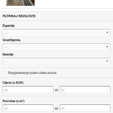
FILTRIRAJ REZULTATE
Županija
---
Grad/Općina
---
Naselje
---
Razgledavanje putem video poziva
Cijena (u EUR)
do
Površina (u m²)
do