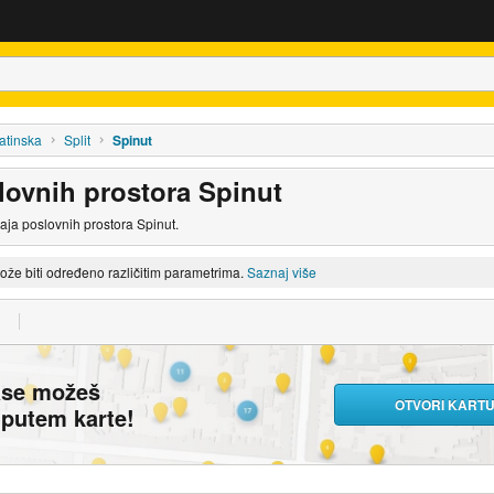
atinska
Split
Spinut
lovnih prostora Spinut
daja poslovnih prostora Spinut.
može biti određeno različitim parametrima.
Saznaj više
ase možeš
OTVORI KART
i putem karte!