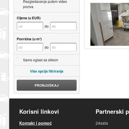
Razgledavanje putem video
poziva
Cijena (u EUR)
do
Površina (u m²)
do
Samo oglasi sa slikom
Više opcija filtriranja
PRONJUŠKAJ
Korisni linkovi
Partnerski p
Kontakt i pomoć
24sata