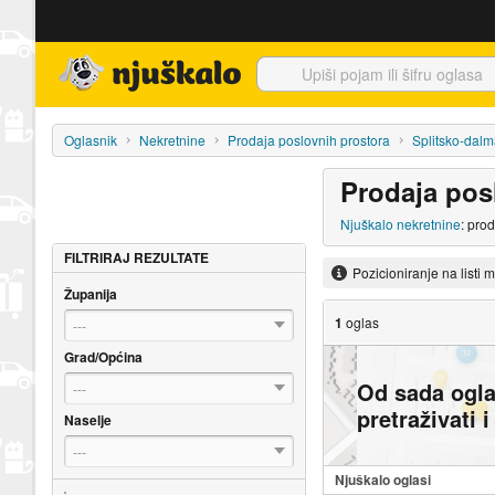
Njuškalo naslovnica
Oglasnik
Nekretnine
Prodaja poslovnih prostora
Splitsko-dalm
Prodaja pos
Njuškalo nekretnine
: pro
FILTRIRAJ REZULTATE
Pozicioniranje na listi 
Županija
1
oglas
---
Grad/Općina
Od sada ogl
---
pretraživati 
Naselje
---
Njuškalo oglasi