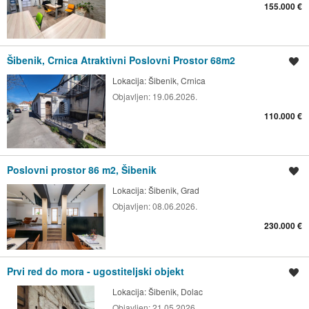
155.000 €
Šibenik, Crnica Atraktivni Poslovni Prostor 68m2
Spremi oglas
Lokacija:
Šibenik, Crnica
Objavljen:
19.06.2026.
110.000 €
Poslovni prostor 86 m2, Šibenik
Spremi oglas
Lokacija:
Šibenik, Grad
Objavljen:
08.06.2026.
230.000 €
Prvi red do mora - ugostiteljski objekt
Spremi oglas
Lokacija:
Šibenik, Dolac
Objavljen:
21.05.2026.