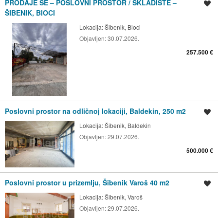
PRODAJE SE – POSLOVNI PROSTOR / SKLADIŠTE –
Spremi oglas
ŠIBENIK, BIOCI
Lokacija:
Šibenik, Bioci
Objavljen:
30.07.2026.
257.500 €
Poslovni prostor na odličnoj lokaciji, Baldekin, 250 m2
Spremi oglas
Lokacija:
Šibenik, Baldekin
Objavljen:
29.07.2026.
500.000 €
Poslovni prostor u prizemlju, Šibenik Varoš 40 m2
Spremi oglas
Lokacija:
Šibenik, Varoš
Objavljen:
29.07.2026.