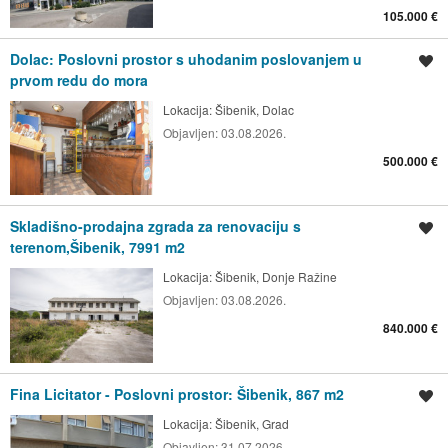
105.000 €
Dolac: Poslovni prostor s uhodanim poslovanjem u
Spremi oglas
prvom redu do mora
Lokacija:
Šibenik, Dolac
Objavljen:
03.08.2026.
500.000 €
Skladišno-prodajna zgrada za renovaciju s
Spremi oglas
terenom,Šibenik, 7991 m2
Lokacija:
Šibenik, Donje Ražine
Objavljen:
03.08.2026.
840.000 €
Fina Licitator - Poslovni prostor: Šibenik, 867 m2
Spremi oglas
Lokacija:
Šibenik, Grad
Objavljen:
31.07.2026.