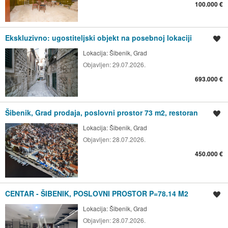
100.000 €
Ekskluzivno: ugostiteljski objekt na posebnoj lokaciji
Spremi oglas
Lokacija:
Šibenik, Grad
Objavljen:
29.07.2026.
693.000 €
Šibenik, Grad prodaja, poslovni prostor 73 m2, restoran
Spremi oglas
Lokacija:
Šibenik, Grad
Objavljen:
28.07.2026.
450.000 €
CENTAR - ŠIBENIK, POSLOVNI PROSTOR P=78.14 M2
Spremi oglas
Lokacija:
Šibenik, Grad
Objavljen:
28.07.2026.