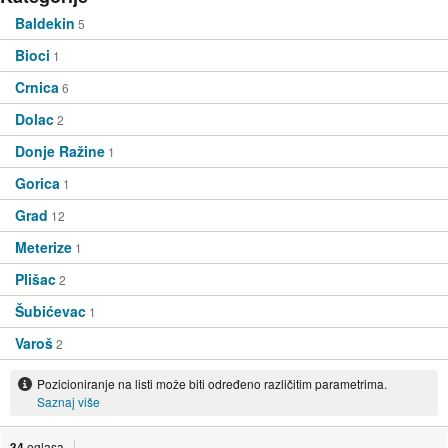
Baldekin
5
Bioci
1
Crnica
6
Dolac
2
Donje Ražine
1
Gorica
1
Grad
12
Meterize
1
Plišac
2
Šubićevac
1
Varoš
2
Pozicioniranje na listi može biti određeno različitim parametrima.
Saznaj više
34
oglasa