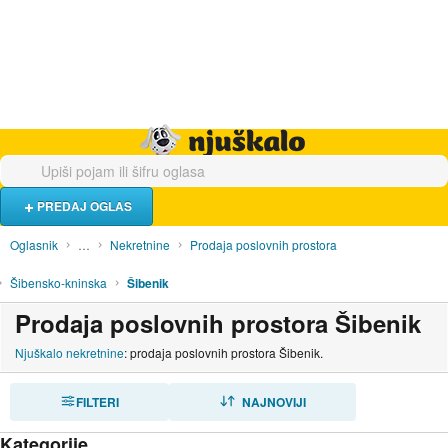
Hrana i piće
Turistički smještaj
Poslovi
Njuškalo naslovnica
PREDAJ OGLAS
Oglasnik
…
Nekretnine
Prodaja poslovnih prostora
Šibensko-kninska
Šibenik
Prodaja poslovnih prostora Šibenik
Njuškalo nekretnine
: prodaja poslovnih prostora Šibenik.
FILTERI
SORTIRAJ
NAJNOVIJI
Kategorije