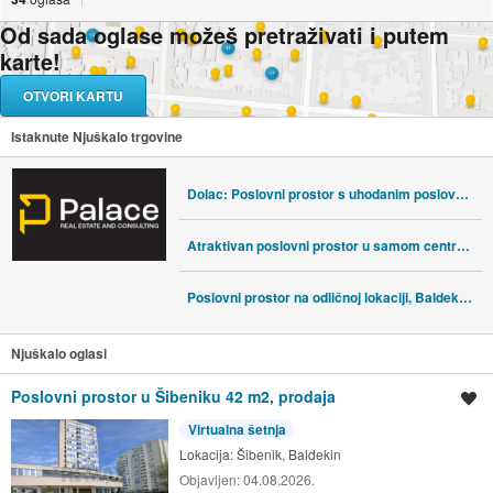
Od sada oglase možeš pretraživati i putem
karte!
OTVORI KARTU
Istaknute Njuškalo trgovine
Dolac: Poslovni prostor s uhodanim poslovanjem u prvom redu do mora
Atraktivan poslovni prostor u samom centru grada
Poslovni prostor na odličnoj lokaciji, Baldekin, 250 m2
Njuškalo oglasi
Poslovni prostor u Šibeniku 42 m2, prodaja
Spremi oglas
Virtualna šetnja
Lokacija:
Šibenik, Baldekin
Objavljen:
04.08.2026.