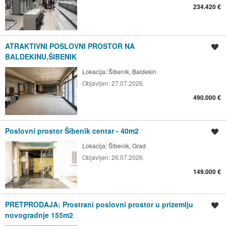
234.420 €
ATRAKTIVNI POSLOVNI PROSTOR NA
Spremi oglas
BALDEKINU,ŠIBENIK
Lokacija:
Šibenik, Baldekin
Objavljen:
27.07.2026.
490.000 €
Poslovni prostor Šibenik centar - 40m2
Spremi oglas
Lokacija:
Šibenik, Grad
Objavljen:
26.07.2026.
149.000 €
PRETPRODAJA: Prostrani poslovni prostor u prizemlju
Spremi oglas
novogradnje 155m2