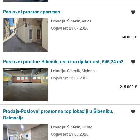
Poslovni prostor-apartman
Spremi oglas
Lokacija:
Šibenik, Varoš
Objavljen:
23.07.2026.
60.000 €
Poslovni prostor: Šibenik, uslužna djelatnost, 545,24 m2
Spremi oglas
Lokacija:
Šibenik, Meterize
Objavljen:
13.07.2026.
215.000 €
Prodaja-Poslovni prostor na top lokaciji u Šibeniku,
Spremi oglas
Dalmacija
Lokacija:
Šibenik, Plišac
Objavljen:
23.06.2026.