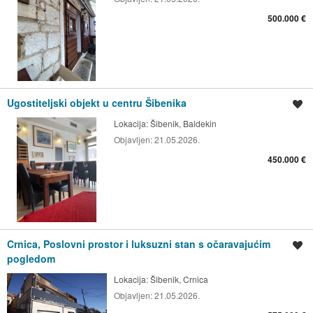
500.000 €
Ugostiteljski objekt u centru Šibenika
Spremi oglas
Lokacija:
Šibenik, Baldekin
Objavljen:
21.05.2026.
450.000 €
Crnica, Poslovni prostor i luksuzni stan s očaravajućim
Spremi oglas
pogledom
Lokacija:
Šibenik, Crnica
Objavljen:
21.05.2026.