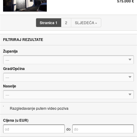
575.000 €
Stranica
1
2
SLJEDEĆA
»
FILTRIRAJ REZULTATE
Županija
---
Grad/Općina
---
Naselje
---
Razgledavanje putem video poziva
Cijena (u EUR)
do