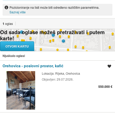
Pozicioniranje na listi može biti određeno različitim parametrima.
Saznaj više
1
oglas
Od sada oglase možeš pretraživati i putem
karte!
OTVORI KARTU
Njuškalo oglasi
Orehovica - poslovni prostor, kafić
Spremi oglas
Lokacija:
Rijeka, Orehovica
Objavljen:
29.07.2026.
550.000 €