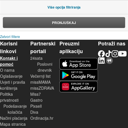
Više opcija filtriranja
PRONJUŠKAJ
Zatvori filtere
Korisni
Partnerski
Preuzmi
Potraži nas
linkovi
portali
aplikaciju
Facebook
TikTok
Instagram
YouTu
Kontakt i
24sata
LinkedIn
Njuškalo blog
iOS aplikacija
pomoć
Poslovni
O nama
dnevnik
Android aplikacija
Oglašavanje
Večernji list
Uvjeti i pravila
missMAMA
korištenja
missZDRAVA
Huawei aplikacija
Politika
Miss7
privatnosti
Gastro
Podešavanje
Pixsell
kolačića
Diva
Načini plaćanja
Ordinacija.hr
Mapa stranica