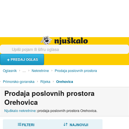
Hrana i piće
Turistički smještaj
Poslovi
Njuškalo naslovnica
PREDAJ OGLAS
Oglasnik
…
Nekretnine
Prodaja poslovnih prostora
Primorsko-goranska
Rijeka
Orehovica
Prodaja poslovnih prostora
Orehovica
Njuškalo nekretnine
: prodaja poslovnih prostora Orehovica.
FILTERI
SORTIRAJ
NAJNOVIJI