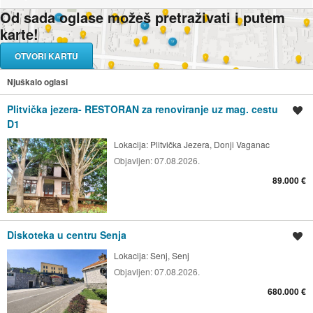
Od sada oglase možeš pretraživati i putem
karte!
OTVORI KARTU
Njuškalo oglasi
Plitvička jezera- RESTORAN za renoviranje uz mag. cestu
Spremi oglas
D1
Lokacija:
Plitvička Jezera, Donji Vaganac
Objavljen:
07.08.2026.
89.000 €
Diskoteka u centru Senja
Spremi oglas
Lokacija:
Senj, Senj
Objavljen:
07.08.2026.
680.000 €