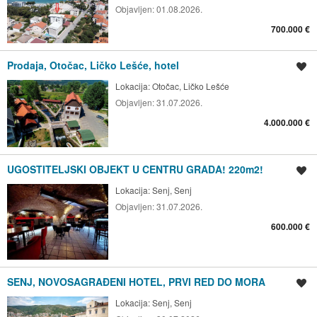
Objavljen:
01.08.2026.
700.000 €
Prodaja, Otočac, Ličko Lešće, hotel
Spremi oglas
Lokacija:
Otočac, Ličko Lešće
Objavljen:
31.07.2026.
4.000.000 €
UGOSTITELJSKI OBJEKT U CENTRU GRADA! 220m2!
Spremi oglas
Lokacija:
Senj, Senj
Objavljen:
31.07.2026.
600.000 €
SENJ, NOVOSAGRAĐENI HOTEL, PRVI RED DO MORA
Spremi oglas
Lokacija:
Senj, Senj