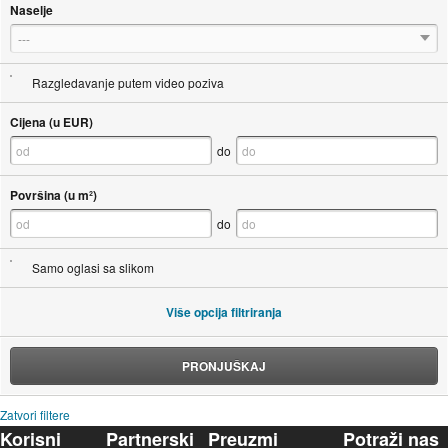
Naselje
---
Razgledavanje putem video poziva
Cijena (u EUR)
do
Površina (u m²)
do
Samo oglasi sa slikom
Više opcija filtriranja
PRONJUŠKAJ
Zatvori filtere
Korisni
Partnerski
Preuzmi
Potraži nas