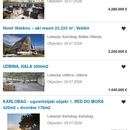
Objavljen:
30.07.2026.
4.280.000 €
Hotel Velebno – ski resort 23.223 m², Velebit
Spremi oglas
Lokacija:
Karlobag, Baške Oštarije
Objavljen:
29.07.2026.
3.250.000 €
UDBINA, HALA 3500m2
Spremi oglas
Lokacija:
Udbina, Udbina
Objavljen:
29.07.2026.
1.440.000 €
KARLOBAG - ugostiteljski objekt 1. RED DO MORA
Spremi oglas
420m2 + dvorište 176m2
Lokacija:
Karlobag, Karlobag
Objavljen:
29.07.2026.