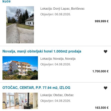
kuće
Lokacija:
Donji Lapac, Boričevac
Objavljen:
06.08.2026.
999.999 €
Novalja, manji obiteljski hotel 1.000m2 prodaja
Spremi oglas
Lokacija:
Novalja, Novalja
Objavljen:
04.08.2026.
1.700.000 €
OTOČAC, CENTAR, P.P. 77.94 m2, IZLOG
Spremi oglas
Lokacija:
Otočac, Otočac
Objavljen:
04.08.2026.
163.500 €