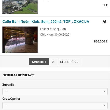
1 €
Caffe Bar i Noćni Klub, Senj, 220m2, TOP LOKACIJA
Spremi oglas
Lokacija:
Senj, Senj
Objavljen:
30.06.2026.
860.000 €
Stranica
1
2
SLJEDEĆA
»
FILTRIRAJ REZULTATE
Županija
---
Grad/Općina
---