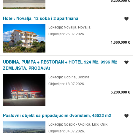
5.200.000 €
Hotel: Novalja, 12 soba i 2 apartmana
Spremi oglas
Lokacija:
Novalja, Novalja
Objavljen:
25.07.2026.
1.660.000 €
UDBINA, PUMPA + RESTORAN + HOTEL 924 M2, 9996 M2
Spremi oglas
ZEMLJIŠTA, PRODAJA!
Lokacija:
Udbina, Udbina
Objavljen:
18.07.2026.
5.200.000 €
Poslovni objekt sa pripadajućim dvorištem, 45522 m2
Spremi oglas
Lokacija:
Gospić - Okolica, Lički Osik
Objavljen:
04.07.2026.