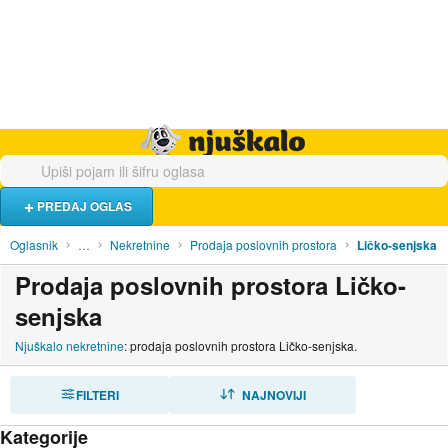
Hrana i piće
Turistički smještaj
Poslovi
Njuškalo naslovnica
PREDAJ OGLAS
Oglasnik
…
Nekretnine
Prodaja poslovnih prostora
Ličko-senjska
Prodaja poslovnih prostora Ličko-
senjska
Njuškalo nekretnine
: prodaja poslovnih prostora Ličko-senjska.
FILTERI
SORTIRAJ
NAJNOVIJI
Kategorije