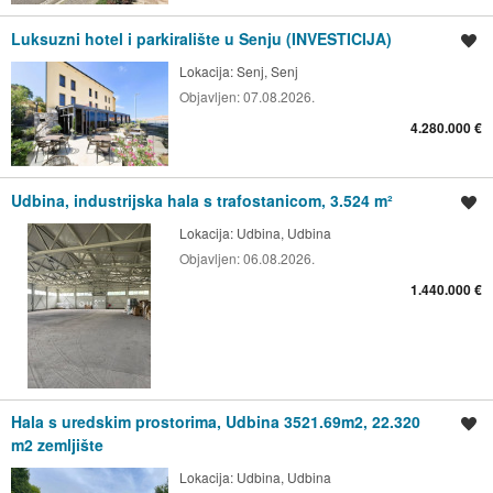
Luksuzni hotel i parkiralište u Senju (INVESTICIJA)
Spremi oglas
Lokacija:
Senj, Senj
Objavljen:
07.08.2026.
4.280.000 €
Udbina, industrijska hala s trafostanicom, 3.524 m²
Spremi oglas
Lokacija:
Udbina, Udbina
Objavljen:
06.08.2026.
1.440.000 €
Hala s uredskim prostorima, Udbina 3521.69m2, 22.320
Spremi oglas
m2 zemljište
Lokacija:
Udbina, Udbina