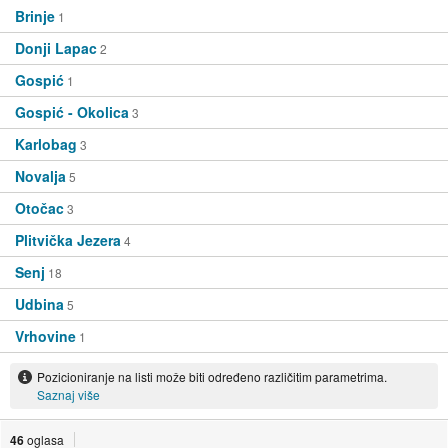
Brinje
1
Donji Lapac
2
Gospić
1
Gospić - Okolica
3
Karlobag
3
Novalja
5
Otočac
3
Plitvička Jezera
4
Senj
18
Udbina
5
Vrhovine
1
Pozicioniranje na listi može biti određeno različitim parametrima.
Saznaj više
46
oglasa