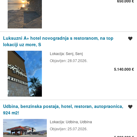
650.000 €
Luksuzni A+ hotel novogradnja s restoranom, na top
Spremi oglas
lokaciji uz more, S
Lokacija:
Senj, Senj
Objavljen:
28.07.2026.
5.140.000 €
Udbina, benzinska postaja, hotel, restoran, autopraonica,
Spremi oglas
924 m2!
Lokacija:
Udbina, Udbina
Objavljen:
25.07.2026.