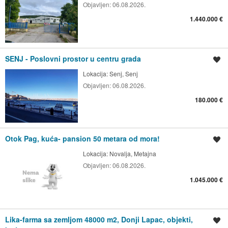
Objavljen:
06.08.2026.
1.440.000 €
SENJ - Poslovni prostor u centru grada
Spremi oglas
Lokacija:
Senj, Senj
Objavljen:
06.08.2026.
180.000 €
Otok Pag, kuća- pansion 50 metara od mora!
Spremi oglas
Lokacija:
Novalja, Metajna
Objavljen:
06.08.2026.
1.045.000 €
Lika-farma sa zemljom 48000 m2, Donji Lapac, objekti,
Spremi oglas