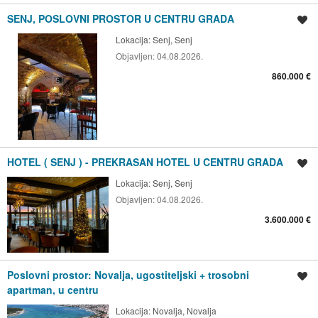
SENJ, POSLOVNI PROSTOR U CENTRU GRADA
Spremi oglas
Lokacija:
Senj, Senj
Objavljen:
04.08.2026.
860.000 €
HOTEL ( SENJ ) - PREKRASAN HOTEL U CENTRU GRADA
Spremi oglas
Lokacija:
Senj, Senj
Objavljen:
04.08.2026.
3.600.000 €
Poslovni prostor: Novalja, ugostiteljski + trosobni
Spremi oglas
apartman, u centru
Lokacija:
Novalja, Novalja