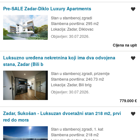
Pre-SALE Zadar-Diklo Luxury Apartments
Spremi oglas
Stan u stambenoj zgradi
Stambena površina: 295 m2
Lokacija:
Zadar, Diklovac
Objavljen:
30.07.2026.
Cijena na upit
Luksuzno uređena nekretnina koji ima dva odvojena
Spremi oglas
stana, Zadar (Bili b
Stan u stambenoj zgradi, prizemlje
Stambena površina: 240.73 m2
Lokacija:
Zadar, Bili brig
Objavljen:
30.07.2026.
779.000 €
Zadar, Sukošan - Luksuzan dvoetažni stan 218 m2, prvi
Spremi oglas
red do mora
Stan u stambenoj zgradi, 1. kat
Stambena površina: 218 m2