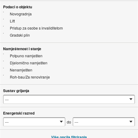
Podaci o objektu
Novogradnja
Lift
Pristup za osobe s invaliditetom
Gradski plin
Namještenost i stanje
Potpuno namješten
Djelomično namješten
Nenamješten
Roh-bau/Za renoviranje
Sustav grijanja
Energetski razred
do
Više opcija filtriranja