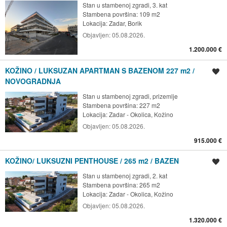
Stan u stambenoj zgradi, 3. kat
Stambena površina: 109 m2
Lokacija:
Zadar, Borik
Objavljen:
05.08.2026.
1.200.000 €
KOŽINO / LUKSUZAN APARTMAN S BAZENOM 227 m2 /
Spremi oglas
NOVOGRADNJA
Stan u stambenoj zgradi, prizemlje
Stambena površina: 227 m2
Lokacija:
Zadar - Okolica, Kožino
Objavljen:
05.08.2026.
915.000 €
KOŽINO/ LUKSUZNI PENTHOUSE / 265 m2 / BAZEN
Spremi oglas
Stan u stambenoj zgradi, 2. kat
Stambena površina: 265 m2
Lokacija:
Zadar - Okolica, Kožino
Objavljen:
05.08.2026.
1.320.000 €