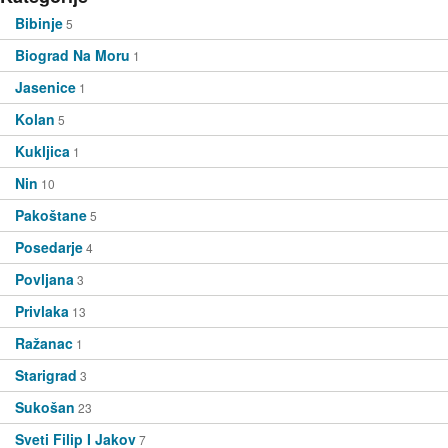
Bibinje
5
Biograd Na Moru
1
Jasenice
1
Kolan
5
Kukljica
1
Nin
10
Pakoštane
5
Posedarje
4
Povljana
3
Privlaka
13
Ražanac
1
Starigrad
3
Sukošan
23
Sveti Filip I Jakov
7