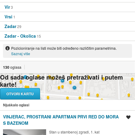
Vir
3
Vrsi
1
Zadar
29
Zadar - Okolica
15
Pozicioniranje na listi može biti određeno različitim parametrima.
Saznaj više
130
oglasa
Od sada oglase možeš pretraživati i putem
karte!
OTVORI KARTU
Njuškalo oglasi
VINJERAC, PROSTRANI APARTMAN PRVI RED DO MORA
Spremi oglas
S BAZENOM
Stan u stambenoj zgradi, 1. kat