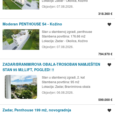
Lokacija:
Zadar - Okolica, Kožino
Objavljen:
07.08.2026.
318.360 €
Moderan PENTHOUSE S4 - Kožino
Spremi oglas
Stan u stambenoj zgradi, penthouse
Stambena površina: 176.66 m2
Lokacija:
Zadar - Okolica, Kožino
Objavljen:
07.08.2026.
794.970 €
ZADAR/BRANIMIROVA OBALA-TROSOBAN NAMJEŠTEN
Spremi oglas
STAN 95 M2,LIFT, POGLED! !!
Stan u stambenoj zgradi, 2. kat
Stambena površina: 95 m2
Lokacija:
Zadar, Branimirova obala
Objavljen:
06.08.2026.
599.000 €
Zadar, Penthouse 199 m2, novogradnja
Spremi oglas