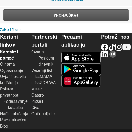
PRONJUŠKAJ
Zatvori filtere
Korisni
Partnerski
Preuzmi
Potraži nas
linkovi
portali
aplikaciju
Facebook
TikTok
Instagram
YouTu
Kontakt i
24sata
LinkedIn
Njuškalo blog
iOS aplikacija
pomoć
Poslovni
O nama
dnevnik
Android aplikacija
Oglašavanje
Večernji list
Uvjeti i pravila
missMAMA
korištenja
missZDRAVA
Huawei aplikacija
Politika
Miss7
privatnosti
Gastro
Podešavanje
Pixsell
kolačića
Diva
Načini plaćanja
Ordinacija.hr
Mapa stranica
Blog