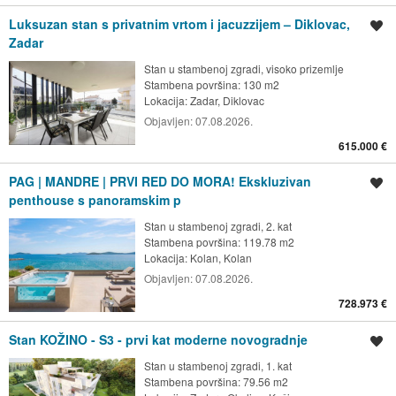
Luksuzan stan s privatnim vrtom i jacuzzijem – Diklovac,
Spremi oglas
Zadar
Stan u stambenoj zgradi, visoko prizemlje
Stambena površina: 130 m2
Lokacija:
Zadar, Diklovac
Objavljen:
07.08.2026.
615.000 €
PAG | MANDRE | PRVI RED DO MORA! Ekskluzivan
Spremi oglas
penthouse s panoramskim p
Stan u stambenoj zgradi, 2. kat
Stambena površina: 119.78 m2
Lokacija:
Kolan, Kolan
Objavljen:
07.08.2026.
728.973 €
Stan KOŽINO - S3 - prvi kat moderne novogradnje
Spremi oglas
Stan u stambenoj zgradi, 1. kat
Stambena površina: 79.56 m2