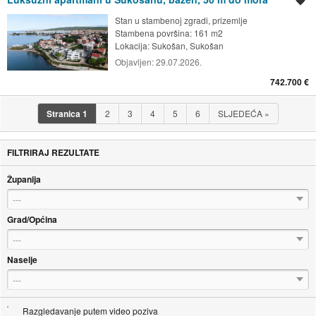
Spremi oglas
Stan u stambenoj zgradi, prizemlje
Stambena površina: 161 m2
Lokacija:
Sukošan, Sukošan
Objavljen:
29.07.2026.
742.700 €
Stranica
1
2
3
4
5
6
SLJEDEĆA
»
FILTRIRAJ REZULTATE
Županija
---
Grad/Općina
---
Naselje
---
Razgledavanje putem video poziva