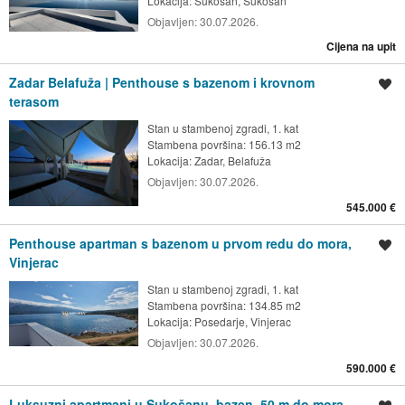
Lokacija:
Sukošan, Sukošan
Objavljen:
30.07.2026.
Cijena na upit
Zadar Belafuža | Penthouse s bazenom i krovnom
Spremi oglas
terasom
Stan u stambenoj zgradi, 1. kat
Stambena površina: 156.13 m2
Lokacija:
Zadar, Belafuža
Objavljen:
30.07.2026.
545.000 €
Penthouse apartman s bazenom u prvom redu do mora,
Spremi oglas
Vinjerac
Stan u stambenoj zgradi, 1. kat
Stambena površina: 134.85 m2
Lokacija:
Posedarje, Vinjerac
Objavljen:
30.07.2026.
590.000 €
Luksuzni apartmani u Sukošanu, bazen, 50 m do mora