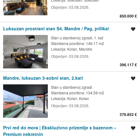
Objavljen:
03.08.2026.
850.000 €
Luksuzan prostrani stan S4, Mandre / Pag, prilika!
Spremi oglas
Stan u stambenoj zgradi, 1. kat
Stambena površina: 146.17 m2
Lokacija:
Kolan, Mandre
Objavljen:
03.08.2026.
396.117 €
Mandre, luksuzan 3-sobni stan, 2.kat!
Spremi oglas
Stan u stambenoj zgradi
Stambena površina: 134.59 m2
Lokacija:
Kolan, Kolan
Objavljen:
03.08.2026.
376.852 €
Prvi red do mora | Ekskluzivno prizemlje s bazenom –
Spremi oglas
Premium nekretnin