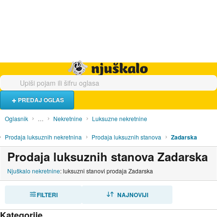
Hrana i piće
Turistički smještaj
Poslovi
Njuškalo naslovnica
PREDAJ OGLAS
Oglasnik
…
Nekretnine
Luksuzne nekretnine
Prodaja luksuznih nekretnina
Prodaja luksuznih stanova
Zadarska
Prodaja luksuznih stanova Zadarska
Njuškalo nekretnine
: luksuzni stanovi prodaja Zadarska
FILTERI
SORTIRAJ
NAJNOVIJI
Kategorije