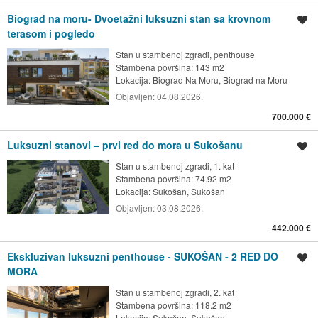
Biograd na moru- Dvoetažni luksuzni stan sa krovnom
Spremi oglas
terasom i pogledo
Stan u stambenoj zgradi, penthouse
Stambena površina: 143 m2
Lokacija:
Biograd Na Moru, Biograd na Moru
Objavljen:
04.08.2026.
700.000 €
Luksuzni stanovi – prvi red do mora u Sukošanu
Spremi oglas
Stan u stambenoj zgradi, 1. kat
Stambena površina: 74.92 m2
Lokacija:
Sukošan, Sukošan
Objavljen:
03.08.2026.
442.000 €
Ekskluzivan luksuzni penthouse - SUKOŠAN - 2 RED DO
Spremi oglas
MORA
Stan u stambenoj zgradi, 2. kat
Stambena površina: 118.2 m2
Lokacija:
Sukošan, Sukošan