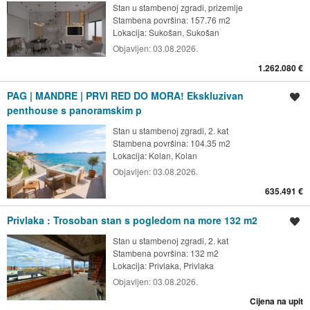
Stan u stambenoj zgradi, prizemlje
Stambena površina: 157.76 m2
Lokacija:
Sukošan, Sukošan
Objavljen:
03.08.2026.
1.262.080 €
PAG | MANDRE | PRVI RED DO MORA! Ekskluzivan
Spremi oglas
penthouse s panoramskim p
Stan u stambenoj zgradi, 2. kat
Stambena površina: 104.35 m2
Lokacija:
Kolan, Kolan
Objavljen:
03.08.2026.
635.491 €
Privlaka : Trosoban stan s pogledom na more 132 m2
Spremi oglas
Stan u stambenoj zgradi, 2. kat
Stambena površina: 132 m2
Lokacija:
Privlaka, Privlaka
Objavljen:
03.08.2026.
Cijena na upit