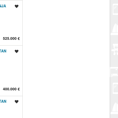
NJA
Spremi oglas
525.000 €
STAN
Spremi oglas
400.000 €
STAN
Spremi oglas