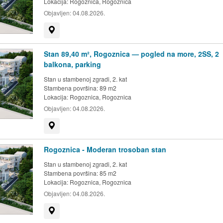
Lokacija:
Rogoznica, Rogoznica
Objavljen:
04.08.2026.
Prikaži na mapi
Stan 89,40 m², Rogoznica — pogled na more, 2SS, 2
balkona, parking
Stan u stambenoj zgradi, 2. kat
Stambena površina: 89 m2
Lokacija:
Rogoznica, Rogoznica
Objavljen:
04.08.2026.
Prikaži na mapi
Rogoznica - Moderan trosoban stan
Stan u stambenoj zgradi, 2. kat
Stambena površina: 85 m2
Lokacija:
Rogoznica, Rogoznica
Objavljen:
04.08.2026.
Prikaži na mapi