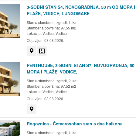
3-SOBNI STAN S4, NOVOGRADNJA, 50 m OD MORA I
PLAŽE, VODICE, LUNGOMARE
Stan u stambenoj zgradi, 1. kat
Stambena površina: 97.55 m2
Lokacija:
Vodice, Vodice
Objavljen:
03.08.2026.
Prikaži na mapi
Tlocrt
PENTHOUSE, 3-SOBNI STAN S7, NOVOGRADNJA, 50
MORA I PLAŽE, VODICE,
Stan u stambenoj zgradi, 2. kat
Stambena površina: 97.52 m2
Lokacija:
Vodice, Vodice
Objavljen:
03.08.2026.
Prikaži na mapi
Rogoznica - Četverosoban stan s dva balkona
Stan u stambenoj zgradi, 1. kat