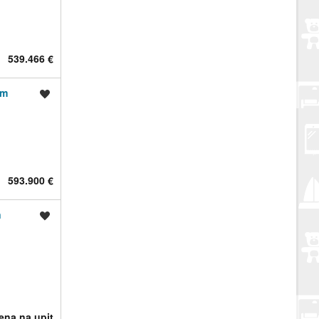
539.466 €
om
Spremi oglas
593.900 €
n
Spremi oglas
jena na upit