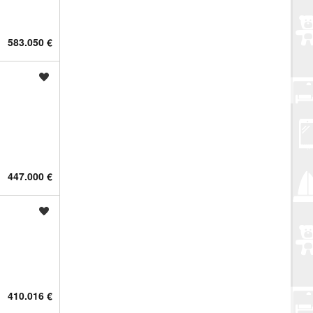
583.050 €
Spremi oglas
447.000 €
Spremi oglas
410.016 €