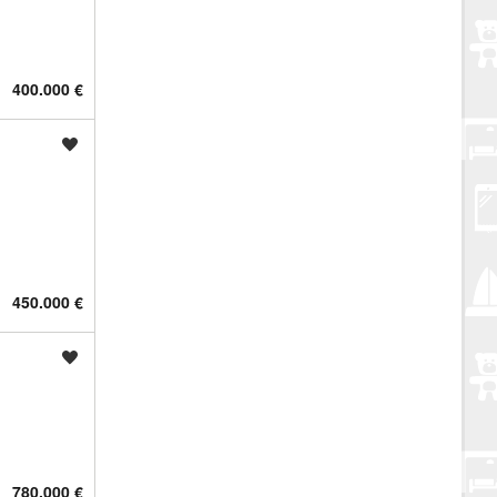
400.000 €
Spremi oglas
450.000 €
Spremi oglas
780.000 €