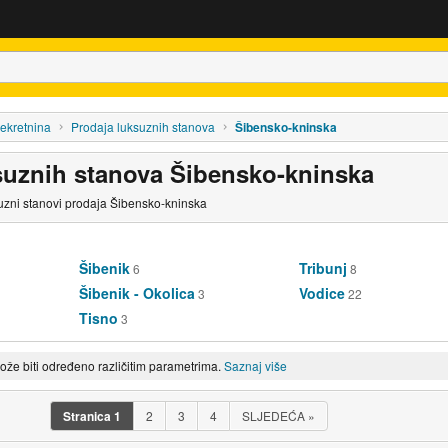
ekretnina
Prodaja luksuznih stanova
Šibensko-kninska
suznih stanova Šibensko-kninska
suzni stanovi prodaja Šibensko-kninska
Šibenik
Tribunj
6
8
Šibenik - Okolica
Vodice
3
22
Tisno
3
može biti određeno različitim parametrima.
Saznaj više
Stranica
1
2
3
4
SLJEDEĆA
»