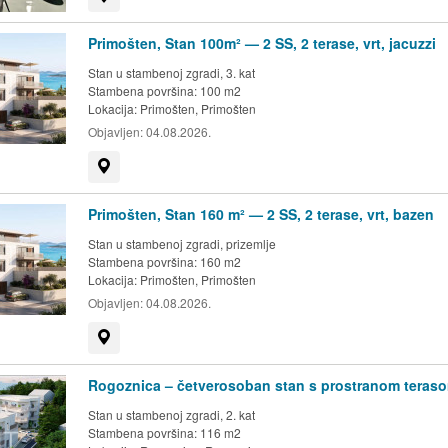
Primošten, Stan 100m² — 2 SS, 2 terase, vrt, jacuzzi
Stan u stambenoj zgradi, 3. kat
Stambena površina: 100 m2
Lokacija:
Primošten, Primošten
Objavljen:
04.08.2026.
Prikaži na mapi
Primošten, Stan 160 m² — 2 SS, 2 terase, vrt, bazen
Stan u stambenoj zgradi, prizemlje
Stambena površina: 160 m2
Lokacija:
Primošten, Primošten
Objavljen:
04.08.2026.
Prikaži na mapi
Rogoznica – četverosoban stan s prostranom teras
Stan u stambenoj zgradi, 2. kat
Stambena površina: 116 m2