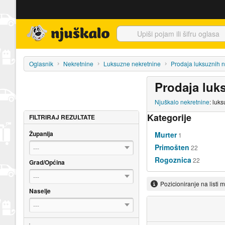
Njuškalo naslovnica
Oglasnik
Nekretnine
Luksuzne nekretnine
Prodaja luksuznih n
Prodaja luk
Njuškalo nekretnine
: luk
Kategorije
FILTRIRAJ REZULTATE
Županija
Murter
1
Primošten
22
---
Rogoznica
22
Grad/Općina
---
Pozicioniranje na listi 
Naselje
---