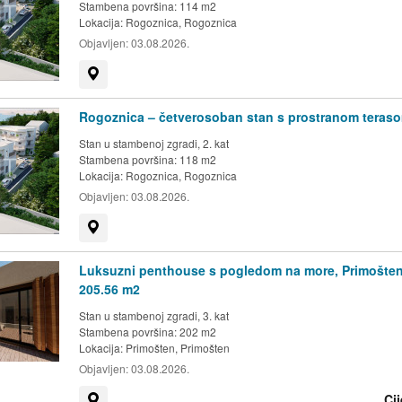
Stambena površina: 114 m2
Lokacija:
Rogoznica, Rogoznica
Objavljen:
03.08.2026.
Prikaži na mapi
Rogoznica – četverosoban stan s prostranom teras
Stan u stambenoj zgradi, 2. kat
Stambena površina: 118 m2
Lokacija:
Rogoznica, Rogoznica
Objavljen:
03.08.2026.
Prikaži na mapi
Luksuzni penthouse s pogledom na more, Primošte
205.56 m2
Stan u stambenoj zgradi, 3. kat
Stambena površina: 202 m2
Lokacija:
Primošten, Primošten
Objavljen:
03.08.2026.
Ci
Prikaži na mapi