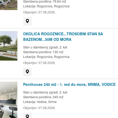
Stambena površina: 79.64 m2
Lokacija:
Rogoznica, Rogoznica
Objavljen:
07.08.2026.
Prikaži na mapi
OKOLICA ROGOZNICE...TROSOBNI STAN SA
BAZENOM...50M OD MORA
Stan u stambenoj zgradi, 2. kat
Stambena površina: 130 m2
Lokacija:
Rogoznica, Rogoznica
Objavljen:
07.08.2026.
Prikaži na mapi
Penthouse 240 m2 - 1. red do mora, SRIMA, VODICE
Stan u stambenoj zgradi, 2. kat
Stambena površina: 240 m2
Lokacija:
Vodice, Srima
Objavljen:
07.08.2026.
Prikaži na mapi