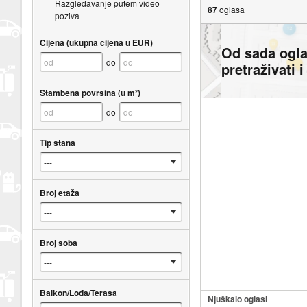
Razgledavanje putem video
87
oglasa
poziva
Cijena (ukupna cijena u EUR)
Od sada ogl
do
pretraživati 
Stambena površina (u m²)
do
Tip stana
Broj etaža
Broj soba
Balkon/Lođa/Terasa
Njuškalo oglasi