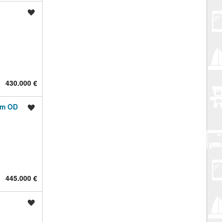
Spremi oglas
430.000 €
 m OD
Spremi oglas
445.000 €
Spremi oglas