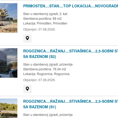
PRIMOSTEN....STAN....TOP LOKACIJA....NOVOGRAD
Stan u stambenoj zgradi, 2. kat
Stambena površina: 99 m2
Lokacija:
Primošten, Primošten
Objavljen:
07.08.2026.
Prikaži na mapi
ROGOZNICA....RAŽANJ....STIVAŠNICA....2,5-SOBNI 
SA BAZENOM (S2)
Stan u stambenoj zgradi, prizemlje
Stambena površina: 79.34 m2
Lokacija:
Rogoznica, Rogoznica
Objavljen:
07.08.2026.
Prikaži na mapi
ROGOZNICA....RAŽANJ....STIVAŠNICA....2,5-SOBNI 
SA BAZENOM (S1)
Stan u stambenoj zgradi, prizemlje