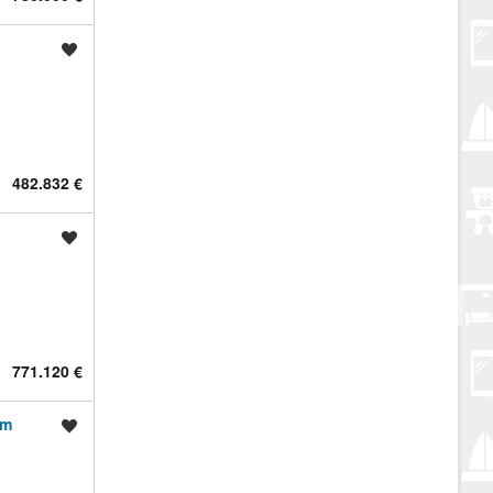
Spremi oglas
482.832 €
Spremi oglas
771.120 €
om
Spremi oglas