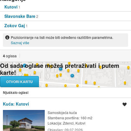
Kutovi
1
Slavonske Bare
2
Zokov Gaj
1
Pozicioniranje na listi može biti određeno različitim parametrima.
Saznaj više
4
oglasa
Od sada oglase možeš pretraživati i putem
karte!
OTVORI KARTU
Njuškalo oglasi
Kuća: Kutovi
Spremi oglas
Samostojeća kuća
Stambena površina: 160 m2
Lokacija:
Zdenci, Kutovi
Objavljen:
09.07.2026.