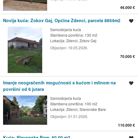
46.000 €
Novija kuća: Zokov Gaj, Općina Zdenci, parcela 8854m2
Spremi oglas
Samostojeća kuća
Stambena površina: 130 m2
Lokacija:
Zdenci, Zokov Gaj
Objavljen:
19.05.2026.
70.000 €
Imanje neogračenih mogućnosti s kućom i mlinom na
Spremi oglas
površini od 6 jutara
Samostojeća kuća
Stambena površina: 100 m2
Lokacija:
Zdenci, Slavonske Bare
Objavljen:
01.01.2026.
110.000 €
Kuća: Slavonske Bare, 60.00 m2
Spremi oglas