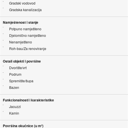
Gradski vodovod
Gradska kanalizacija
Namještenost i stanje
Potpuno namješteno
Djelomično namješteno
Nenamješteno
Roh-bau/Za renoviranje
Ostali objekti i površine
Dvorište/vrt
Podrum
Spremište/šupa
Bazen
Funkcionalnosti i karakteristike
Jacuzzi
Kamin
Površina okućnice (u m²)