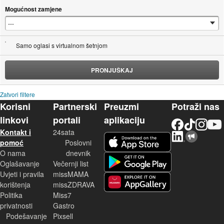
Mogućnost zamjene
Samo oglasi s virtualnom šetnjom
PRONJUŠKAJ
Zatvori filtere
Korisni
Partnerski
Preuzmi
Potraži nas
linkovi
portali
aplikaciju
Facebook
TikTok
Instagram
YouTu
Kontakt i
24sata
LinkedIn
Njuškalo blog
iOS aplikacija
pomoć
Poslovni
O nama
dnevnik
Android aplikacija
Oglašavanje
Večernji list
Uvjeti i pravila
missMAMA
korištenja
missZDRAVA
Huawei aplikacija
Politika
Miss7
privatnosti
Gastro
Podešavanje
Pixsell