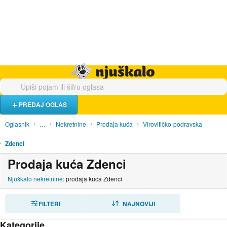
Hrana i piće
Turistički smještaj
Poslovi
Njuškalo naslovnica
PREDAJ OGLAS
Oglasnik
…
Nekretnine
Prodaja kuća
Virovitičko-podravska
Zdenci
Prodaja kuća Zdenci
Njuškalo nekretnine
: prodaja kuća Zdenci
FILTERI
SORTIRAJ
NAJNOVIJI
Kategorije