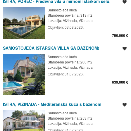
ISTRA, POREČ - Predivna vila u mirnom Istarkom selu.
Spremi oglas
Samostojeća kuća
Stambena površina: 313 m2
Lokacija:
Vižinada, Vižinada
Objavljen:
03.08.2026.
750.000 €
SAMOSTOJEĆA ISTARSKA VILLA SA BAZENOM!
Spremi oglas
Samostojeća kuća
Stambena površina: 200 m2
Lokacija:
Vižinada, Vižinada
Objavljen:
31.07.2026.
639.000 €
ISTRA, VIŽINADA - Mediteranska kuća s bazenom
Spremi oglas
Samostojeća kuća
Stambena površina: 253 m2
Lokacija:
Vižinada, Vižinada
Objavljen:
31.07.2026.