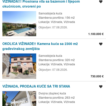
VIŽINADA!!! Prostrana vila sa bazenom i lijepom
Spremi oglas
okućnicom, otvoreni po
Samostojeća kuća
Stambena površina: 156 m2
Lokacija:
Vižinada, Vižinada
Objavljen:
07.08.2026.
1.100.000 €
OKOLICA VIŽINADE!! Kamena kuća sa 2300 m2
Spremi oglas
građevinskog zemljišta
Samostojeća kuća
Stambena površina: 320 m2
Lokacija:
Vižinada, Vižinada
Objavljen:
07.08.2026.
730.000 €
VIŽINADA, PRODAJA KUĆE SA TRI STANA
Spremi oglas
Dvojna (duplex) kuća
Stambena površina: 263 m2
Lokacija:
Vižinada, Vižinada