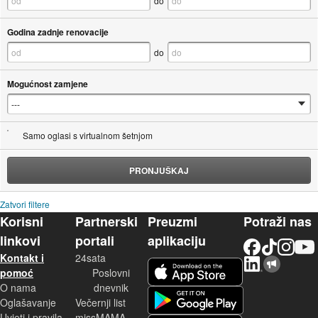
do
Godina zadnje renovacije
do
Mogućnost zamjene
Samo oglasi s virtualnom šetnjom
PRONJUŠKAJ
Zatvori filtere
Korisni
Partnerski
Preuzmi
Potraži nas
linkovi
portali
aplikaciju
Facebook
TikTok
Instagram
YouTu
Kontakt i
24sata
LinkedIn
Njuškalo blog
iOS aplikacija
pomoć
Poslovni
O nama
dnevnik
Android aplikacija
Oglašavanje
Večernji list
Uvjeti i pravila
missMAMA