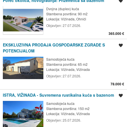
Poreč okolica, novogradnja! Prizemnica sa bazenom
Spremi oglas
Dvojna (duplex) kuća
Stambena površina: 90 m2
Lokacija:
Vižinada, Ohnići
Objavljen:
27.07.2026.
365.000 €
EKSKLUZIVNA PRODAJA GOSPODARSKE ZGRADE S
Spremi oglas
POTENCIJALOM
Samostojeća kuća
Stambena površina: 65 m2
Lokacija:
Vižinada, Vižinada
Objavljen:
27.07.2026.
78.000 €
ISTRA, VIŽINADA - Suvremena rustikalna kuća s bazenom
Spremi oglas
Samostojeća kuća
Stambena površina: 150 m2
Lokacija:
Vižinada, Vižinada
Objavljen:
25.07.2026.