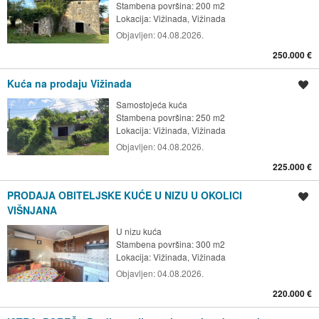
Stambena površina: 200 m2
Lokacija:
Vižinada, Vižinada
Objavljen:
04.08.2026.
250.000 €
Kuća na prodaju Vižinada
Spremi oglas
Samostojeća kuća
Stambena površina: 250 m2
Lokacija:
Vižinada, Vižinada
Objavljen:
04.08.2026.
225.000 €
PRODAJA OBITELJSKE KUĆE U NIZU U OKOLICI
Spremi oglas
VIŠNJANA
U nizu kuća
Stambena površina: 300 m2
Lokacija:
Vižinada, Vižinada
Objavljen:
04.08.2026.
220.000 €