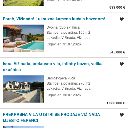
899.000 €
Poreč, Vižinada! Luksuzna kamena kuća s bazenom!
Spremi oglas
Dvojna (duplex) kuća
Stambena površina: 100 m2
Lokacija:
Vižinada, Vižinada
Objavljen:
31.07.2026.
545.000 €
Istra, Vižinada, prekrasna vila, infinity bazen, velika
Spremi oglas
okućnica
Samostojeća kuća
Stambena površina: 270 m2
Lokacija:
Vižinada, Vižinada
Objavljen:
30.07.2026.
1.680.000 €
PREKRASNA VILA U ISTRI SE PRODAJE VIŽINADA
Spremi oglas
MJESTO FERENCI