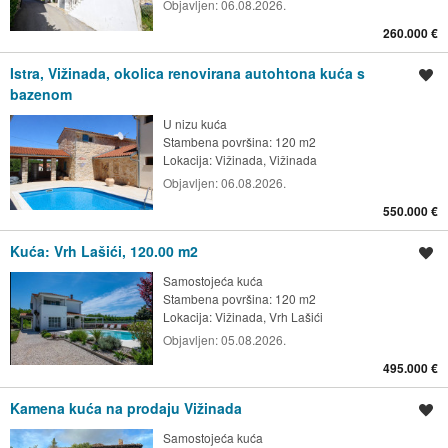
Objavljen:
06.08.2026.
260.000 €
Istra, Vižinada, okolica renovirana autohtona kuća s
Spremi oglas
bazenom
U nizu kuća
Stambena površina: 120 m2
Lokacija:
Vižinada, Vižinada
Objavljen:
06.08.2026.
550.000 €
Kuća: Vrh Lašići, 120.00 m2
Spremi oglas
Samostojeća kuća
Stambena površina: 120 m2
Lokacija:
Vižinada, Vrh Lašići
Objavljen:
05.08.2026.
495.000 €
Kamena kuća na prodaju Vižinada
Spremi oglas
Samostojeća kuća