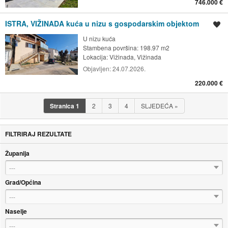
746.000 €
ISTRA, VIŽINADA kuća u nizu s gospodarskim objektom
Spremi oglas
U nizu kuća
Stambena površina: 198.97 m2
Lokacija:
Vižinada, Vižinada
Objavljen:
24.07.2026.
220.000 €
Stranica
1
2
3
4
SLJEDEĆA
»
FILTRIRAJ REZULTATE
Županija
---
Grad/Općina
---
Naselje
---