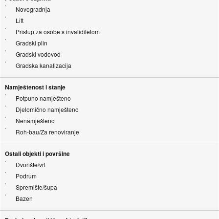
Novogradnja
Lift
Pristup za osobe s invaliditetom
Gradski plin
Gradski vodovod
Gradska kanalizacija
Namještenost i stanje
Potpuno namješteno
Djelomično namješteno
Nenamješteno
Roh-bau/Za renoviranje
Ostali objekti i površine
Dvorište/vrt
Podrum
Spremište/šupa
Bazen