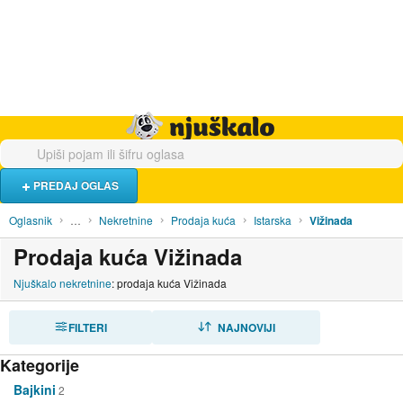
Hrana i piće
Turistički smještaj
Poslovi
Njuškalo naslovnica
PREDAJ OGLAS
Oglasnik
…
Nekretnine
Prodaja kuća
Istarska
Vižinada
Prodaja kuća Vižinada
Njuškalo nekretnine
: prodaja kuća Vižinada
FILTERI
SORTIRAJ
NAJNOVIJI
Kategorije
Bajkini
2