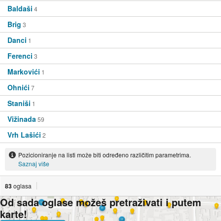
Baldaši
4
Brig
3
Danci
1
Ferenci
3
Markovići
1
Ohnići
7
Staniši
1
Vižinada
59
Vrh Lašići
2
Pozicioniranje na listi može biti određeno različitim parametrima.
Saznaj više
83
oglasa
Od sada oglase možeš pretraživati i putem
karte!