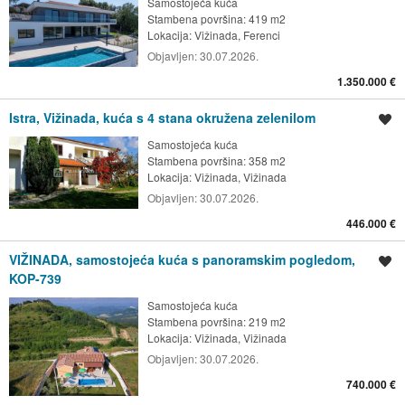
Samostojeća kuća
Stambena površina: 419 m2
Lokacija:
Vižinada, Ferenci
Objavljen:
30.07.2026.
1.350.000 €
Istra, Vižinada, kuća s 4 stana okružena zelenilom
Spremi oglas
Samostojeća kuća
Stambena površina: 358 m2
Lokacija:
Vižinada, Vižinada
Objavljen:
30.07.2026.
446.000 €
VIŽINADA, samostojeća kuća s panoramskim pogledom,
Spremi oglas
KOP-739
Samostojeća kuća
Stambena površina: 219 m2
Lokacija:
Vižinada, Vižinada
Objavljen:
30.07.2026.
740.000 €