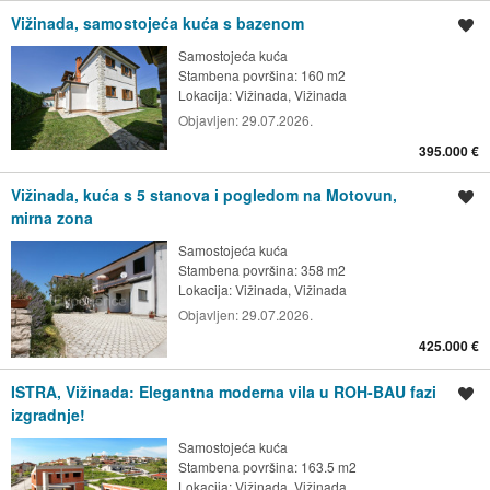
Vižinada, samostojeća kuća s bazenom
Spremi oglas
Samostojeća kuća
Stambena površina: 160 m2
Lokacija:
Vižinada, Vižinada
Objavljen:
29.07.2026.
395.000 €
Vižinada, kuća s 5 stanova i pogledom na Motovun,
Spremi oglas
mirna zona
Samostojeća kuća
Stambena površina: 358 m2
Lokacija:
Vižinada, Vižinada
Objavljen:
29.07.2026.
425.000 €
ISTRA, Vižinada: Elegantna moderna vila u ROH-BAU fazi
Spremi oglas
izgradnje!
Samostojeća kuća
Stambena površina: 163.5 m2
Lokacija:
Vižinada, Vižinada