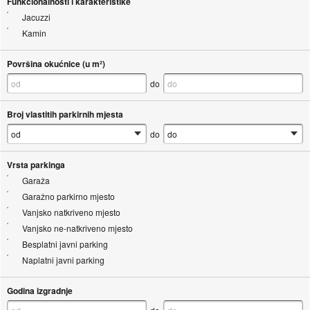
Funkcionalnosti i karakteristike
Jacuzzi
Kamin
Površina okućnice (u m²)
do
Broj vlastitih parkirnih mjesta
do
Vrsta parkinga
Garaža
Garažno parkirno mjesto
Vanjsko natkriveno mjesto
Vanjsko ne-natkriveno mjesto
Besplatni javni parking
Naplatni javni parking
Godina izgradnje