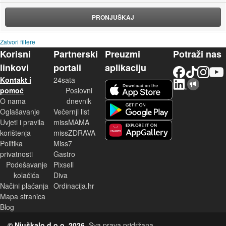
PRONJUŠKAJ
Zatvori filtere
Korisni
Partnerski
Preuzmi
Potraži nas
linkovi
portali
aplikaciju
Facebook
TikTok
Instagram
YouTu
Kontakt i
24sata
LinkedIn
Njuškalo blog
iOS aplikacija
pomoć
Poslovni
O nama
dnevnik
Android aplikacija
Oglašavanje
Večernji list
Uvjeti i pravila
missMAMA
korištenja
missZDRAVA
Huawei aplikacija
Politika
Miss7
privatnosti
Gastro
Podešavanje
Pixsell
kolačića
Diva
Načini plaćanja
Ordinacija.hr
Mapa stranica
Blog
© Njuškalo d.o.o. 2026.
Sva prava pridržana.