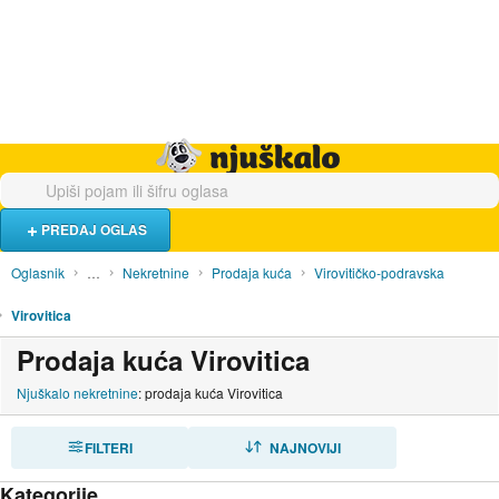
Hrana i piće
Turistički smještaj
Poslovi
Njuškalo naslovnica
PREDAJ OGLAS
Oglasnik
…
Nekretnine
Prodaja kuća
Virovitičko-podravska
Virovitica
Prodaja kuća Virovitica
Njuškalo nekretnine
: prodaja kuća Virovitica
FILTERI
SORTIRAJ
NAJNOVIJI
Kategorije