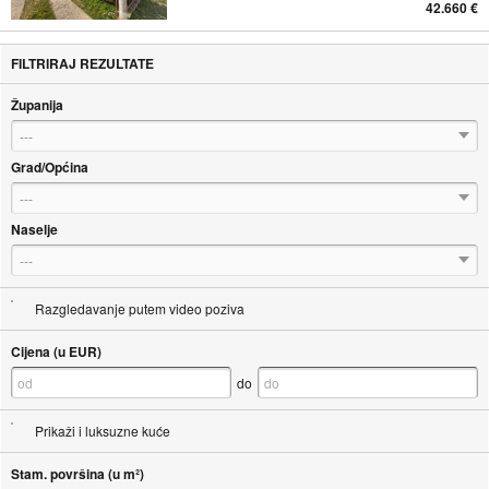
42.660 €
FILTRIRAJ REZULTATE
Županija
---
Grad/Općina
---
Naselje
---
Razgledavanje putem video poziva
Cijena (u EUR)
do
Prikaži i luksuzne kuće
Stam. površina (u m²)