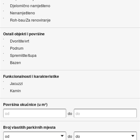
Djelomično namješteno
Nenamješteno
Roh-bau/Za renoviranje
Ostali objekti i površine
Dvorište/vrt
Podrum
Spremište/šupa
Bazen
Funkcionalnosti i karakteristike
Jacuzzi
Kamin
Površina okućnice (u m²)
do
Broj vlastitih parkirnih mjesta
do