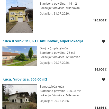
Stambena površina: 144 m2
Lokacija:
Virovitica, Milanovac
Objavljen:
31.07.2026.
190.000 €
Kuća u Virovitici, K.O. Antunovac, super lokacija.
Spremi oglas
Dvojna (duplex) kuća
Stambena površina: 75 m2
Lokacija:
Virovitica, Antunovac
Objavljen:
29.07.2026.
99.000 €
Kuća: Virovitica, 306.00 m2
Spremi oglas
Samostojeća kuća
Stambena površina: 306.08 m2
Lokacija:
Virovitica, Milanovac
Objavljen:
29.07.2026.
51.656 €