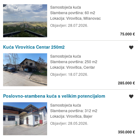
Samostojeća kuća
Stambena površina: 60 m2
Lokacija:
Virovitica, Milanovac
Objavljen:
28.07.2026.
75.000 €
Kuća Virovitica Centar 250m2
Spremi oglas
Samostojeća kuća
Stambena površina: 250 m2
Lokacija:
Virovitica, Centar
Objavljen:
18.07.2026.
285.000 €
Poslovno-stambena kuća s velikim potencijalom
Spremi oglas
Samostojeća kuća
Stambena površina: 312 m2
Lokacija:
Virovitica, Bajer
Objavljen:
28.05.2026.
350.000 €