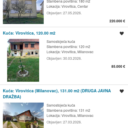
Stambena površina: 180 m2
Lokacija:
Virovitica, Centar
Objavljen:
27.05.2026.
220.000 €
Kuća: Virovitica, 120.00 m2
Spremi oglas
Samostojeća kuća
Stambena površina: 120 m2
Lokacija:
Virovitica, Milanovac
Objavljen:
30.03.2026.
85.000 €
Kuća: Virovitica (Milanovac), 131.00 m2 (DRUGA JAVNA
Spremi oglas
DRAŽBA)
Samostojeća kuća
Stambena površina: 131 m2
Lokacija:
Virovitica, Milanovac
Objavljen:
27.03.2026.