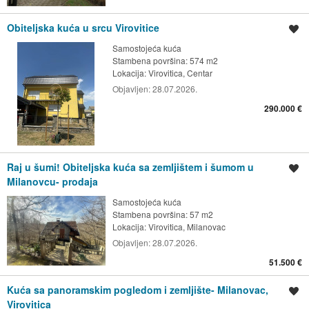
Obiteljska kuća u srcu Virovitice
Spremi oglas
Samostojeća kuća
Stambena površina: 574 m2
Lokacija:
Virovitica, Centar
Objavljen:
28.07.2026.
290.000 €
Raj u šumi! Obiteljska kuća sa zemljištem i šumom u
Spremi oglas
Milanovcu- prodaja
Samostojeća kuća
Stambena površina: 57 m2
Lokacija:
Virovitica, Milanovac
Objavljen:
28.07.2026.
51.500 €
Kuća sa panoramskim pogledom i zemljište- Milanovac,
Spremi oglas
Virovitica