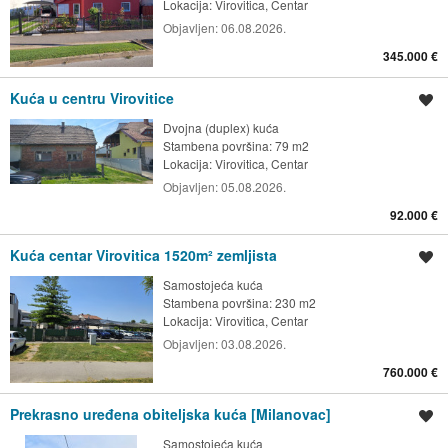
Lokacija:
Virovitica, Centar
Objavljen:
06.08.2026.
345.000 €
Kuća u centru Virovitice
Spremi oglas
Dvojna (duplex) kuća
Stambena površina: 79 m2
Lokacija:
Virovitica, Centar
Objavljen:
05.08.2026.
92.000 €
Kuća centar Virovitica 1520m² zemljista
Spremi oglas
Samostojeća kuća
Stambena površina: 230 m2
Lokacija:
Virovitica, Centar
Objavljen:
03.08.2026.
760.000 €
Prekrasno uređena obiteljska kuća [Milanovac]
Spremi oglas
Samostojeća kuća