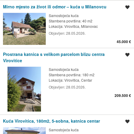
Mirno mjesto za život ili odmor – kuća u Milanovcu
Spremi oglas
Samostojeća kuća
Stambena površina: 40 m2
Lokacija:
Virovitica, Milanovac
Objavljen:
28.05.2026.
45.000 €
Prostrana katnica s velikom parcelom blizu centra
Spremi oglas
Virovitice
Samostojeća kuća
Stambena površina: 180 m2
Lokacija:
Virovitica, Centar
Objavljen:
28.05.2026.
209.500 €
Kuća Virovitica, 180m2, 5-sobna, katnica centar
Spremi oglas
Samostojeća kuća