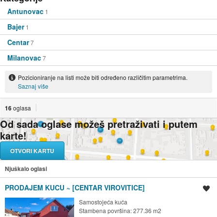
Antunovac
1
Bajer
1
Centar
7
Milanovac
7
Pozicioniranje na listi može biti određeno različitim parametrima.
Saznaj više
16
oglasa
Od sada oglase možeš pretraživati i putem
karte!
OTVORI KARTU
Njuškalo oglasi
PRODAJEM KUCU ~ [CENTAR VIROVITICE]
Spremi oglas
Samostojeća kuća
Stambena površina: 277.36 m2