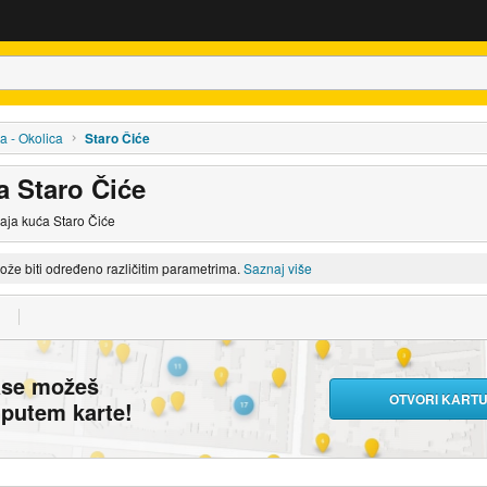
a - Okolica
Staro Čiće
a Staro Čiće
daja kuća Staro Čiće
može biti određeno različitim parametrima.
Saznaj više
ase možeš
OTVORI KART
i putem karte!