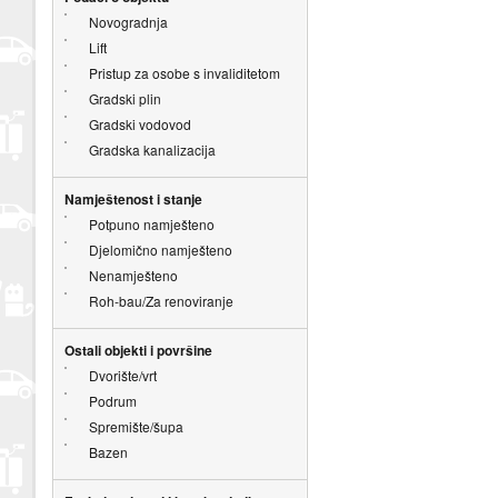
Novogradnja
Lift
Pristup za osobe s invaliditetom
Gradski plin
Gradski vodovod
Gradska kanalizacija
Namještenost i stanje
Potpuno namješteno
Djelomično namješteno
Nenamješteno
Roh-bau/Za renoviranje
Ostali objekti i površine
Dvorište/vrt
Podrum
Spremište/šupa
Bazen