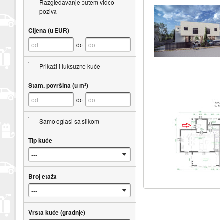
Razgledavanje putem video
poziva
Cijena (u EUR)
do
Prikaži i luksuzne kuće
Stam. površina (u m²)
do
Samo oglasi sa slikom
Tip kuće
Broj etaža
Vrsta kuće (gradnje)