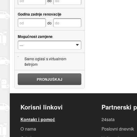
do
Godina zadnje renovacije
do
Mogućnost zamjene
Samo oglasi s virtualnom
šetnjom
PRONJUŠKAJ
Korisni linkovi
Partnerski p
Kontakt i pomoć
24sata
O nama
Poslovni dnevnik