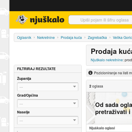
Njuškalo naslovnica
Oglasnik
Nekretnine
Prodaja kuća
Zagrebačka
Velika Goric
Prodaja kuć
Njuškalo nekretnine
: pro
FILTRIRAJ REZULTATE
Pozicioniranje na listi 
Županija
2
oglasa
---
Grad/Općina
Od sada ogl
---
pretraživati 
Naselje
---
Njuškalo oglasi