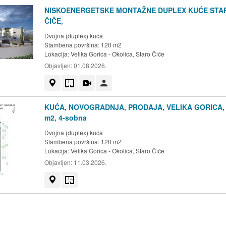
NISKOENERGETSKE MONTAŽNE DUPLEX KUĆE STA
ČIČE,
Dvojna (duplex) kuća
Stambena površina: 120 m2
Lokacija:
Velika Gorica - Okolica, Staro Čiće
Objavljen:
01.08.2026.
Prikaži na mapi
Tlocrt
Video
Korisnik nije trgovac
KUĆA, NOVOGRADNJA, PRODAJA, VELIKA GORICA, 
m2, 4-sobna
Dvojna (duplex) kuća
Stambena površina: 120 m2
Lokacija:
Velika Gorica - Okolica, Staro Čiće
Objavljen:
11.03.2026.
Prikaži na mapi
Tlocrt