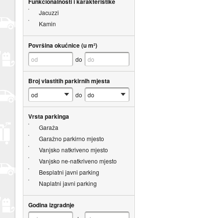
Funkcionalnosti i karakteristike
Jacuzzi
Kamin
Površina okućnice (u m²)
do
Broj vlastitih parkirnih mjesta
do
Vrsta parkinga
Garaža
Garažno parkirno mjesto
Vanjsko natkriveno mjesto
Vanjsko ne-natkriveno mjesto
Besplatni javni parking
Naplatni javni parking
Godina izgradnje