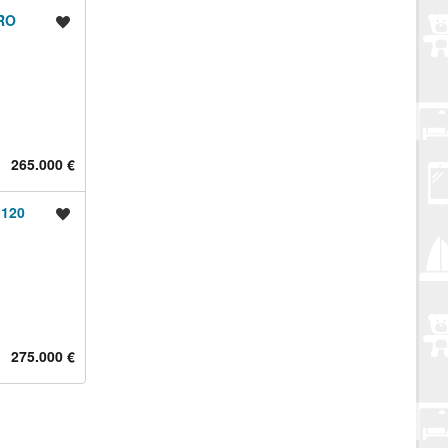
RO
Spremi oglas
265.000 €
120
Spremi oglas
275.000 €