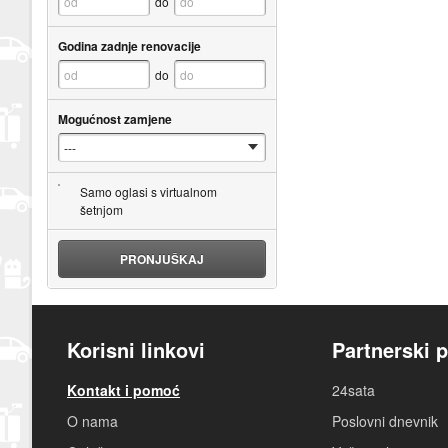
do
Godina zadnje renovacije
do
Mogućnost zamjene
Samo oglasi s virtualnom
šetnjom
PRONJUŠKAJ
Korisni linkovi
Partnerski p
Kontakt i pomoć
24sata
O nama
Poslovni dnevnik