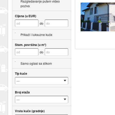
Razgledavanje putem video
poziva
Cijena (u EUR)
do
Prikaži i luksuzne kuće
Stam. površina (u m²)
do
Samo oglasi sa slikom
Tip kuće
Broj etaža
Vrsta kuće (gradnje)