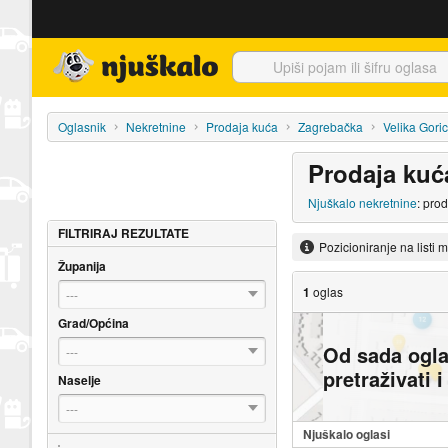
Njuškalo naslovnica
Oglasnik
Nekretnine
Prodaja kuća
Zagrebačka
Velika Goric
Prodaja kuć
Njuškalo nekretnine
: pro
FILTRIRAJ REZULTATE
Pozicioniranje na listi 
Županija
1
oglas
---
Grad/Općina
Od sada ogl
---
pretraživati 
Naselje
---
Njuškalo oglasi