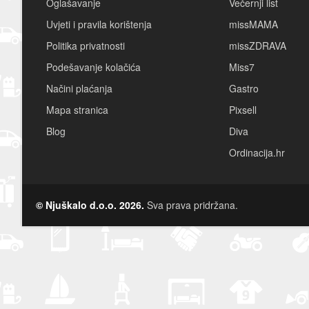
Oglašavanje
Večernji list
Uvjeti i pravila korištenja
missMAMA
Politika privatnosti
missZDRAVA
Podešavanje kolačića
Miss7
Načini plaćanja
Gastro
Mapa stranica
Pixsell
Blog
Diva
Ordinacija.hr
© Njuškalo d.o.o. 2026.
Sva prava pridržana.