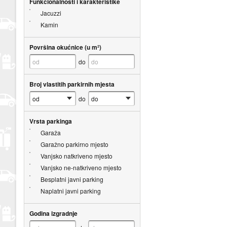
Funkcionalnosti i karakteristike
Jacuzzi
Kamin
Površina okućnice (u m²)
do
Broj vlastitih parkirnih mjesta
do
Vrsta parkinga
Garaža
Garažno parkirno mjesto
Vanjsko natkriveno mjesto
Vanjsko ne-natkriveno mjesto
Besplatni javni parking
Naplatni javni parking
Godina izgradnje