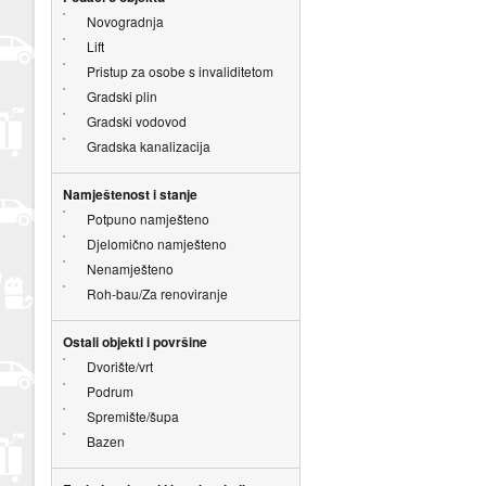
Novogradnja
Lift
Pristup za osobe s invaliditetom
Gradski plin
Gradski vodovod
Gradska kanalizacija
Namještenost i stanje
Potpuno namješteno
Djelomično namješteno
Nenamješteno
Roh-bau/Za renoviranje
Ostali objekti i površine
Dvorište/vrt
Podrum
Spremište/šupa
Bazen