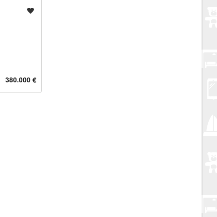
Spremi oglas
380.000 €