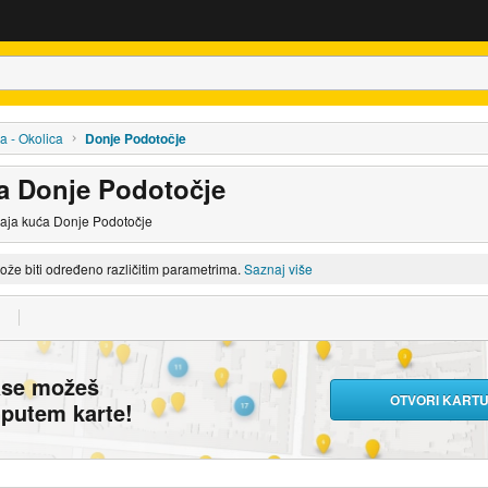
a - Okolica
Donje Podotočje
a Donje Podotočje
daja kuća Donje Podotočje
može biti određeno različitim parametrima.
Saznaj više
ase možeš
OTVORI KART
i putem karte!