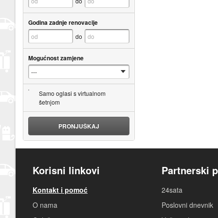
do
Godina zadnje renovacije
do
Mogućnost zamjene
Samo oglasi s virtualnom
šetnjom
PRONJUŠKAJ
Korisni linkovi
Partnerski p
Kontakt i pomoć
24sata
O nama
Poslovni dnevnik