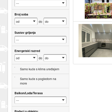
Broj soba
do
Sustav grijanja
Energetski razred
do
Samo kuće s klima uređajem
Samo kuće s pogledom na
more
Balkon/Lođa/Terasa
Podaci o objektu