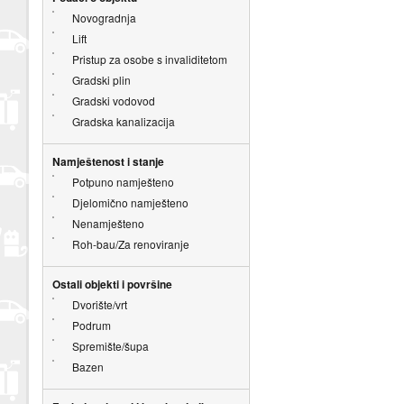
Novogradnja
Lift
Pristup za osobe s invaliditetom
Gradski plin
Gradski vodovod
Gradska kanalizacija
Namještenost i stanje
Potpuno namješteno
Djelomično namješteno
Nenamješteno
Roh-bau/Za renoviranje
Ostali objekti i površine
Dvorište/vrt
Podrum
Spremište/šupa
Bazen