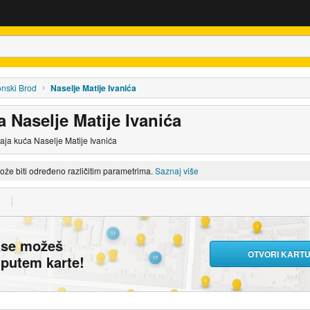
onski Brod
Naselje Matije Ivanića
 Naselje Matije Ivanića
daja kuća Naselje Matije Ivanića
može biti određeno različitim parametrima.
Saznaj više
ase možeš
OTVORI KART
i putem karte!