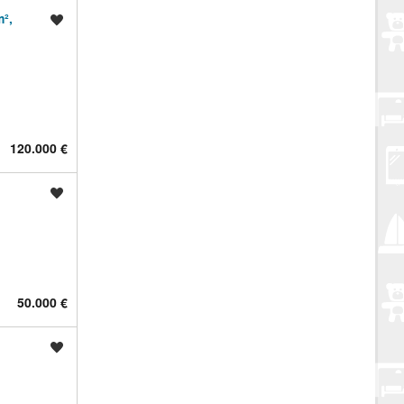
²,
Spremi oglas
120.000 €
Spremi oglas
50.000 €
Spremi oglas