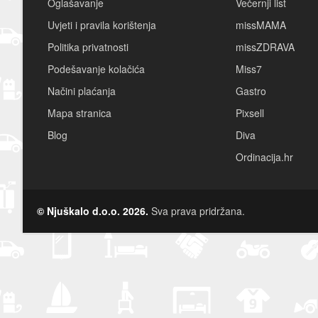
Oglašavanje
Večernji list
Uvjeti i pravila korištenja
missMAMA
Politika privatnosti
missZDRAVA
Podešavanje kolačića
Miss7
Načini plaćanja
Gastro
Mapa stranica
Pixsell
Blog
Diva
Ordinacija.hr
© Njuškalo d.o.o. 2026.
Sva prava pridržana.