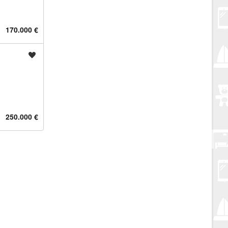
170.000 €
Spremi oglas
250.000 €