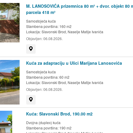
M. LANOSOVIĆA prizemnica 80 m² + dvor. objekt 80 m
parcela 418 m²
Samostojeća kuća
Stambena površina: 160 m2
Lokacija:
Slavonski Brod, Naselje Matije Ivanića
Objavljen:
06.08.2026.
Prikaži na mapi
Kuća za adaptaciju u Ulici Marijana Lanosovića
Samostojeća kuća
Stambena površina: 60 m2
Lokacija:
Slavonski Brod, Naselje Matije Ivanića
Objavljen:
06.08.2026.
Prikaži na mapi
Kuća: Slavonski Brod, 190.00 m2
Dvojna (duplex) kuća
Stambena površina: 190 m2