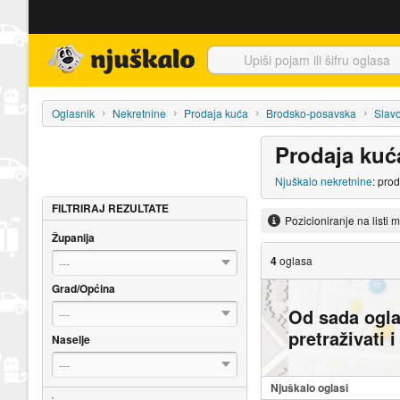
Njuškalo naslovnica
Oglasnik
Nekretnine
Prodaja kuća
Brodsko-posavska
Slav
Prodaja kuća
Njuškalo nekretnine
: pro
FILTRIRAJ REZULTATE
Pozicioniranje na listi 
Županija
4
oglasa
---
Grad/Općina
Od sada ogl
---
pretraživati 
Naselje
---
Njuškalo oglasi