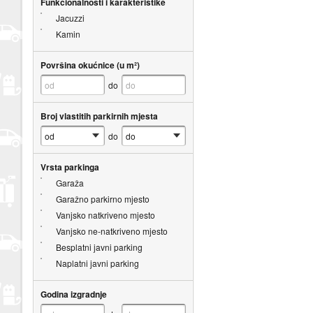
Funkcionalnosti i karakteristike
Jacuzzi
Kamin
Površina okućnice (u m²)
do
Broj vlastitih parkirnih mjesta
do
Vrsta parkinga
Garaža
Garažno parkirno mjesto
Vanjsko natkriveno mjesto
Vanjsko ne-natkriveno mjesto
Besplatni javni parking
Naplatni javni parking
Godina izgradnje