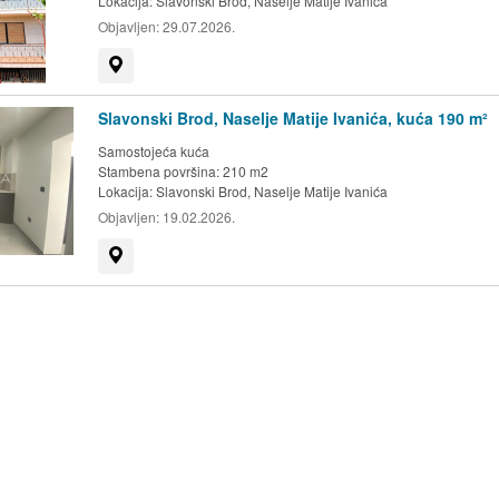
Lokacija:
Slavonski Brod, Naselje Matije Ivanića
Objavljen:
29.07.2026.
Prikaži na mapi
Slavonski Brod, Naselje Matije Ivanića, kuća 190 m²
Samostojeća kuća
Stambena površina: 210 m2
Lokacija:
Slavonski Brod, Naselje Matije Ivanića
Objavljen:
19.02.2026.
Prikaži na mapi