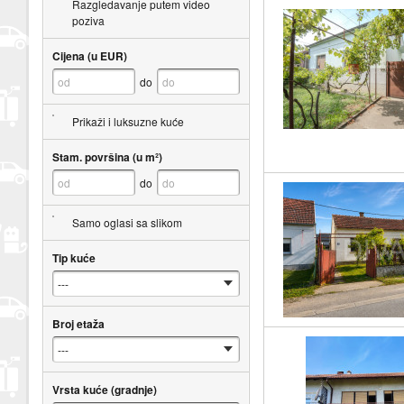
Razgledavanje putem video
poziva
Cijena (u EUR)
do
Prikaži i luksuzne kuće
Stam. površina (u m²)
do
Samo oglasi sa slikom
Tip kuće
Broj etaža
Vrsta kuće (gradnje)