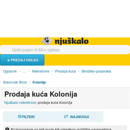
Hrana i piće
Turistički smještaj
Poslovi
Njuškalo naslovnica
PREDAJ OGLAS
Oglasnik
…
Nekretnine
Prodaja kuća
Brodsko-posavska
Slavonski Brod
Kolonija
Prodaja kuća Kolonija
Njuškalo nekretnine
: prodaja kuća Kolonija
FILTERI
SORTIRAJ
NAJNOVIJI
Pozicioniranje na listi može biti određeno različitim parametrima.