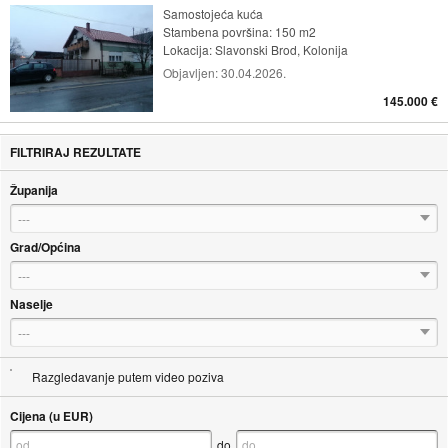
Samostojeća kuća
Stambena površina: 150 m2
Lokacija:
Slavonski Brod, Kolonija
Objavljen:
30.04.2026.
145.000 €
FILTRIRAJ REZULTATE
Županija
---
Grad/Općina
---
Naselje
---
Razgledavanje putem video poziva
Cijena (u EUR)
do