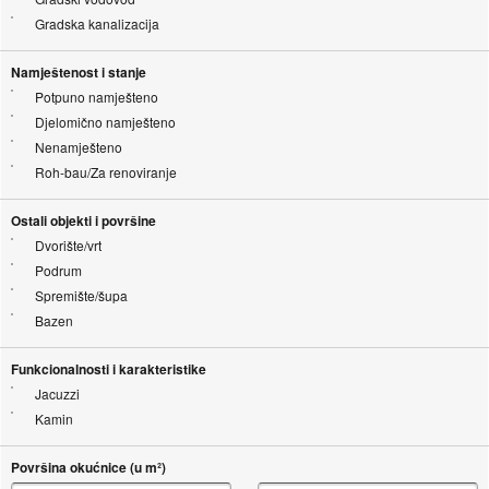
Gradska kanalizacija
Namještenost i stanje
Potpuno namješteno
Djelomično namješteno
Nenamješteno
Roh-bau/Za renoviranje
Ostali objekti i površine
Dvorište/vrt
Podrum
Spremište/šupa
Bazen
Funkcionalnosti i karakteristike
Jacuzzi
Kamin
Površina okućnice (u m²)