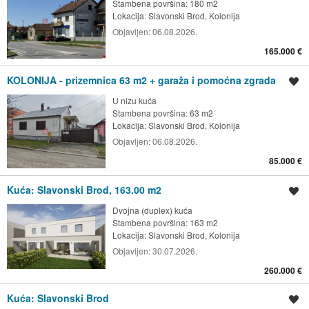
Stambena površina: 180 m2
Lokacija:
Slavonski Brod, Kolonija
Objavljen:
06.08.2026.
165.000 €
KOLONIJA - prizemnica 63 m2 + garaža i pomoćna zgrada
Spremi oglas
U nizu kuća
Stambena površina: 63 m2
Lokacija:
Slavonski Brod, Kolonija
Objavljen:
06.08.2026.
85.000 €
Kuća: Slavonski Brod, 163.00 m2
Spremi oglas
Dvojna (duplex) kuća
Stambena površina: 163 m2
Lokacija:
Slavonski Brod, Kolonija
Objavljen:
30.07.2026.
260.000 €
Kuća: Slavonski Brod
Spremi oglas