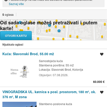
Saznaj više
5
oglasa
Od sada oglase možeš pretraživati i putem
karte!
OTVORI KARTU
Njuškalo oglasi
Kuća: Slavonski Brod, 55.00 m2
Spremi oglas
Samostojeća kuća
Stambena površina: 55 m2
Lokacija:
Slavonski Brod, Kolonija
Objavljen:
07.08.2026.
60.000 €
VINOGRADSKA UL. katnica s posl. prostorom, 180 m², ok.
Spremi oglas
376 m², M zona
Stambeno-poslovna kuća