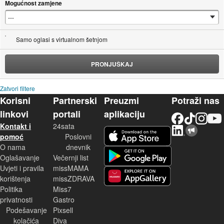
Mogućnost zamjene
Samo oglasi s virtualnom šetnjom
PRONJUŠKAJ
Zatvori filtere
Korisni
Partnerski
Preuzmi
Potraži nas
linkovi
portali
aplikaciju
Facebook
TikTok
Instagram
YouTu
Kontakt i
24sata
LinkedIn
Njuškalo blog
iOS aplikacija
pomoć
Poslovni
O nama
dnevnik
Android aplikacija
Oglašavanje
Večernji list
Uvjeti i pravila
missMAMA
korištenja
missZDRAVA
Huawei aplikacija
Politika
Miss7
privatnosti
Gastro
Podešavanje
Pixsell
kolačića
Diva