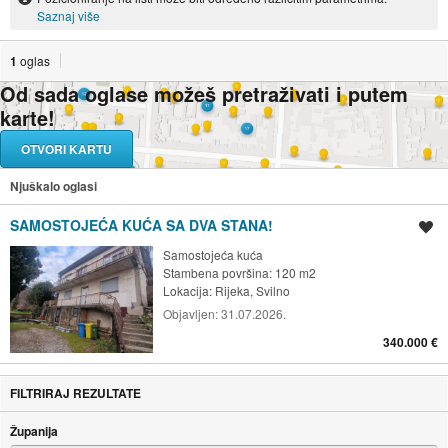
Saznaj više
1
oglas
Od sada oglase možeš pretraživati i putem
karte!
OTVORI KARTU
Njuškalo oglasi
SAMOSTOJEĆA KUĆA SA DVA STANA!
Spremi oglas
Samostojeća kuća
Stambena površina: 120 m2
Lokacija:
Rijeka, Svilno
Objavljen:
31.07.2026.
340.000 €
FILTRIRAJ REZULTATE
Županija