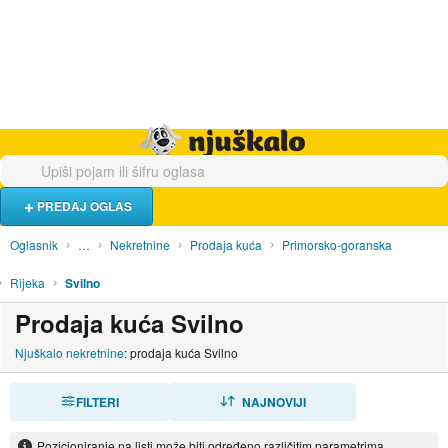
Hrana i piće
Turistički smještaj
Poslovi
Njuškalo naslovnica
PREDAJ OGLAS
Oglasnik
…
Nekretnine
Prodaja kuća
Primorsko-goranska
Rijeka
Svilno
Prodaja kuća Svilno
Njuškalo nekretnine
: prodaja kuća Svilno
FILTERI
SORTIRAJ
NAJNOVIJI
Pozicioniranje na listi može biti određeno različitim parametrima.