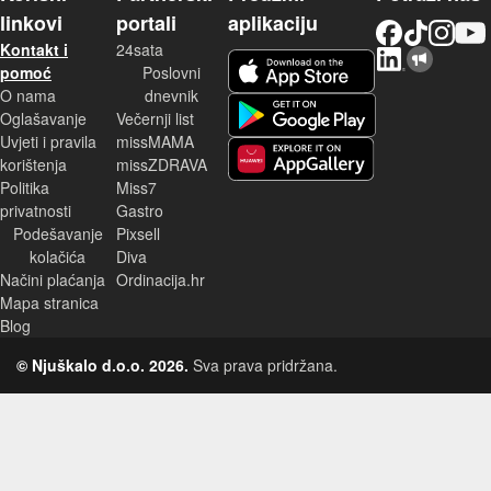
linkovi
portali
aplikaciju
Facebook
TikTok
Instagram
YouTu
Kontakt i
24sata
LinkedIn
Njuškalo blog
iOS aplikacija
pomoć
Poslovni
O nama
dnevnik
Android aplikacija
Oglašavanje
Večernji list
Uvjeti i pravila
missMAMA
korištenja
missZDRAVA
Huawei aplikacija
Politika
Miss7
privatnosti
Gastro
Podešavanje
Pixsell
kolačića
Diva
Načini plaćanja
Ordinacija.hr
Mapa stranica
Blog
© Njuškalo d.o.o. 2026.
Sva prava pridržana.