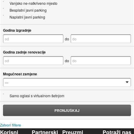
Vanjsko ne-natkriveno mjesto
Besplatni javni parking
Naplatni javni parking
Godina izgradnje
do
Godina zadnje renovacije
do
Mogućnost zamjene
Samo oglasi s virtualnom šetnjom
PRONJUŠKAJ
Zatvori filtere
Korisni
Partnerski
Preuzmi
Potraži nas