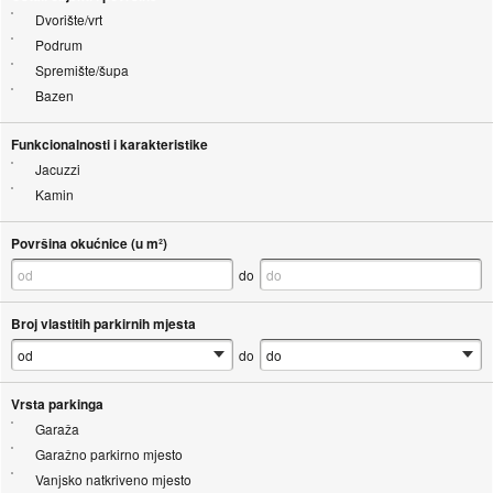
Dvorište/vrt
Podrum
Spremište/šupa
Bazen
Funkcionalnosti i karakteristike
Jacuzzi
Kamin
Površina okućnice (u m²)
do
Broj vlastitih parkirnih mjesta
do
Vrsta parkinga
Garaža
Garažno parkirno mjesto
Vanjsko natkriveno mjesto