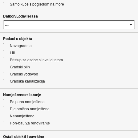
Samo kuće s pogledom na more
Balkon/Lođa/Terasa
Podaci o objektu
Novogradnja
Lift
Pristup za osobe s invaliditetom
Gradski plin
Gradski vodovod
Gradska kanalizacija
Namještenost i stanje
Potpuno namješteno
Djelomično namješteno
Nenamješteno
Roh-bau/Za renoviranje
Ostali objekti i površine