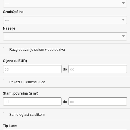
---
Grad/Općina
---
Naselje
---
Razgledavanje putem video poziva
Cijena (u EUR)
do
Prikaži i luksuzne kuće
Stam. površina (u m²)
do
Samo oglasi sa slikom
Tip kuće