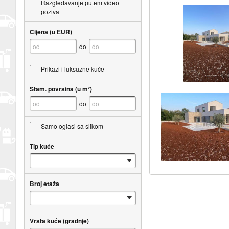
Razgledavanje putem video
poziva
Cijena (u EUR)
do
Prikaži i luksuzne kuće
Stam. površina (u m²)
do
Samo oglasi sa slikom
Tip kuće
Broj etaža
Vrsta kuće (gradnje)