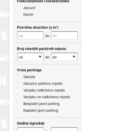
Funkcionalnosti i karakteristike
Jacuzzi
Kamin
Površina okućnice (u m²)
do
Broj vlastitih parkirnih mjesta
do
Vrsta parkinga
Garaža
Garažno parkirno mjesto
Vanjsko natkriveno mjesto
Vanjsko ne-natkriveno mjesto
Besplatni javni parking
Naplatni javni parking
Godina izgradnje