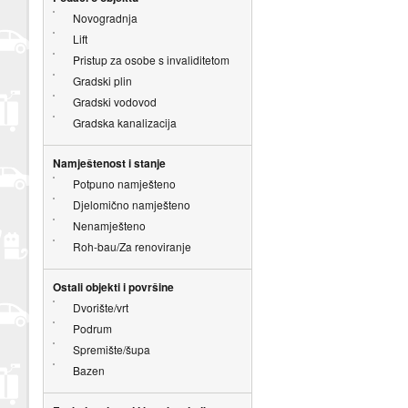
Novogradnja
Lift
Pristup za osobe s invaliditetom
Gradski plin
Gradski vodovod
Gradska kanalizacija
Namještenost i stanje
Potpuno namješteno
Djelomično namješteno
Nenamješteno
Roh-bau/Za renoviranje
Ostali objekti i površine
Dvorište/vrt
Podrum
Spremište/šupa
Bazen