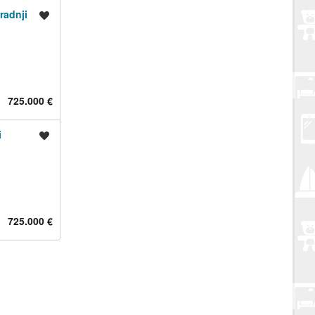
radnji
Spremi oglas
725.000 €
i
Spremi oglas
725.000 €