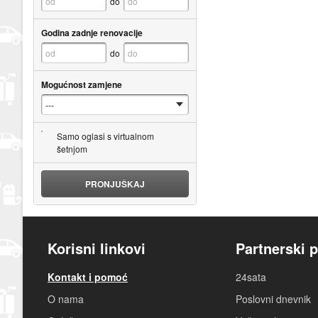
do
Godina zadnje renovacije
do
Mogućnost zamjene
Samo oglasi s virtualnom
šetnjom
PRONJUŠKAJ
Korisni linkovi
Partnerski p
Kontakt i pomoć
24sata
O nama
Poslovni dnevnik