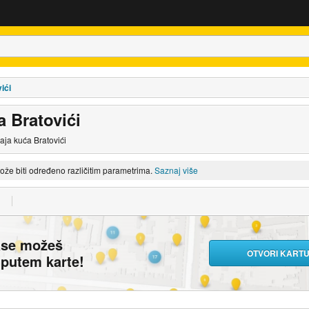
ići
a Bratovići
daja kuća Bratovići
može biti određeno različitim parametrima.
Saznaj više
ase možeš
OTVORI KART
i putem karte!