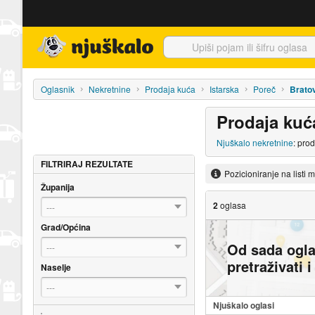
Njuškalo naslovnica
Oglasnik
Nekretnine
Prodaja kuća
Istarska
Poreč
Bratov
Prodaja kuć
Njuškalo nekretnine
: pro
FILTRIRAJ REZULTATE
Pozicioniranje na listi 
Županija
2
oglasa
---
Grad/Općina
Od sada ogl
---
pretraživati 
Naselje
---
Njuškalo oglasi