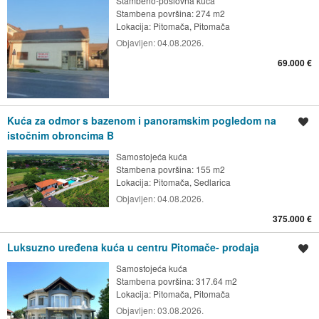
Stambeno-poslovna kuća
Stambena površina: 274 m2
Lokacija:
Pitomača, Pitomača
Objavljen:
04.08.2026.
69.000 €
Kuća za odmor s bazenom i panoramskim pogledom na
Spremi oglas
istočnim obroncima B
Samostojeća kuća
Stambena površina: 155 m2
Lokacija:
Pitomača, Sedlarica
Objavljen:
04.08.2026.
375.000 €
Luksuzno uređena kuća u centru Pitomače- prodaja
Spremi oglas
Samostojeća kuća
Stambena površina: 317.64 m2
Lokacija:
Pitomača, Pitomača
Objavljen:
03.08.2026.