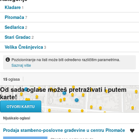
Kladare
1
Pitomača
7
Sedlarica
2
Stari Gradac
2
Velika Črešnjevica
3
Pozicioniranje na listi može biti određeno različitim parametrima.
Saznaj više
15
oglasa
Od sada oglase možeš pretraživati i putem
karte!
OTVORI KARTU
Njuškalo oglasi
Prodaja stambeno-poslovne građevine u centru Pitomače
Spremi oglas