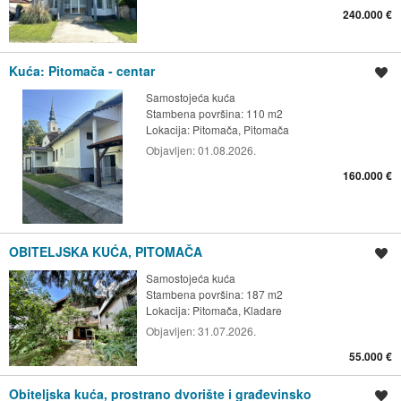
240.000 €
Kuća: Pitomača - centar
Spremi oglas
Samostojeća kuća
Stambena površina: 110 m2
Lokacija:
Pitomača, Pitomača
Objavljen:
01.08.2026.
160.000 €
OBITELJSKA KUĆA, PITOMAČA
Spremi oglas
Samostojeća kuća
Stambena površina: 187 m2
Lokacija:
Pitomača, Kladare
Objavljen:
31.07.2026.
55.000 €
Obiteljska kuća, prostrano dvorište i građevinsko
Spremi oglas