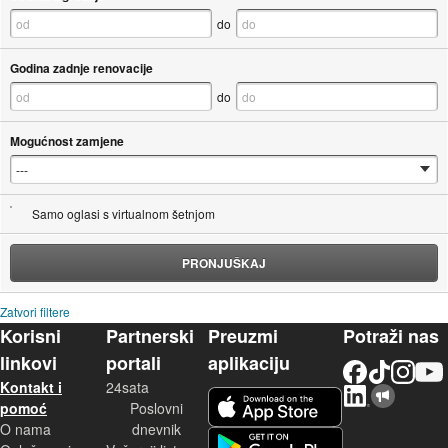
do
Godina zadnje renovacije
do
Mogućnost zamjene
Samo oglasi s virtualnom šetnjom
PRONJUŠKAJ
Zatvori filtere
Korisni
Partnerski
Preuzmi
Potraži nas
linkovi
portali
aplikaciju
Facebook
TikTok
Instagram
YouTu
Kontakt i
24sata
LinkedIn
Njuškalo blog
iOS aplikacija
pomoć
Poslovni
O nama
dnevnik
Android aplikacija