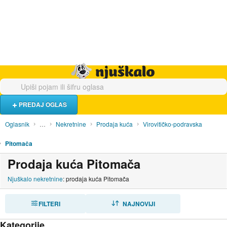
Hrana i piće
Turistički smještaj
Poslovi
Njuškalo naslovnica
PREDAJ OGLAS
Oglasnik
…
Nekretnine
Prodaja kuća
Virovitičko-podravska
Pitomača
Prodaja kuća Pitomača
Njuškalo nekretnine
: prodaja kuća Pitomača
FILTERI
SORTIRAJ
NAJNOVIJI
Kategorije