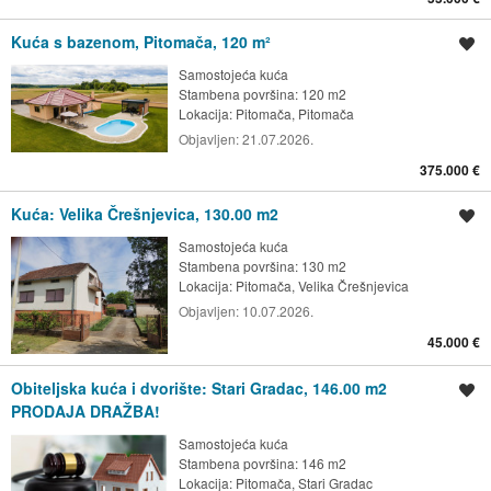
Kuća s bazenom, Pitomača, 120 m²
Spremi oglas
Samostojeća kuća
Stambena površina: 120 m2
Lokacija:
Pitomača, Pitomača
Objavljen:
21.07.2026.
375.000 €
Kuća: Velika Črešnjevica, 130.00 m2
Spremi oglas
Samostojeća kuća
Stambena površina: 130 m2
Lokacija:
Pitomača, Velika Črešnjevica
Objavljen:
10.07.2026.
45.000 €
Obiteljska kuća i dvorište: Stari Gradac, 146.00 m2
Spremi oglas
PRODAJA DRAŽBA!
Samostojeća kuća
Stambena površina: 146 m2
Lokacija:
Pitomača, Stari Gradac