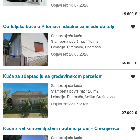
Objavljen:
10.07.2026.
19.600 €
Obiteljska kuća u Pitomači- idealna za mlade obitelji
Spremi oglas
Samostojeća kuća
Stambena površina: 110 m2
Lokacija:
Pitomača, Pitomača
Objavljen:
26.06.2026.
65.000 €
Kuća za adaptaciju sa građevinskom parcelom
Spremi oglas
Samostojeća kuća
Stambena površina: 120 m2
Lokacija:
Pitomača, Velika Črešnjevica
Objavljen:
28.05.2026.
27.000 €
Kuća s velikim zemljištem i potencijalom – Črešnjevica
Spremi oglas
Samostojeća kuća