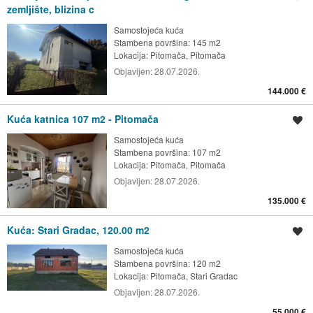
zemljište, blizina c
Samostojeća kuća
Stambena površina: 145 m2
Lokacija:
Pitomača, Pitomača
Objavljen:
28.07.2026.
144.000 €
Kuća katnica 107 m2 - Pitomača
Spremi oglas
Samostojeća kuća
Stambena površina: 107 m2
Lokacija:
Pitomača, Pitomača
Objavljen:
28.07.2026.
135.000 €
Kuća: Stari Gradac, 120.00 m2
Spremi oglas
Samostojeća kuća
Stambena površina: 120 m2
Lokacija:
Pitomača, Stari Gradac
Objavljen:
28.07.2026.
55.000 €