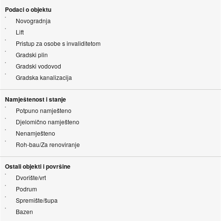
Podaci o objektu
Novogradnja
Lift
Pristup za osobe s invaliditetom
Gradski plin
Gradski vodovod
Gradska kanalizacija
Namještenost i stanje
Potpuno namješteno
Djelomično namješteno
Nenamješteno
Roh-bau/Za renoviranje
Ostali objekti i površine
Dvorište/vrt
Podrum
Spremište/šupa
Bazen