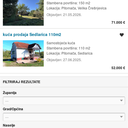
Stambena površina: 150 m2
Lokacija:
Pitomača, Velika Črešnjevica
Objavljen:
21.05.2026.
71.000 €
kuća prodaja Sedlarica 110m2
Spremi oglas
Samostojeća kuća
Stambena površina: 110 m2
Lokacija:
Pitomača, Sedlarica
Objavljen:
27.06.2025.
52.000 €
FILTRIRAJ REZULTATE
Županija
---
Grad/Općina
---
Naselje