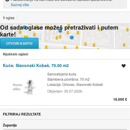
Saznaj više
1
oglas
Od sada oglase možeš pretraživati i putem
karte!
OTVORI KARTU
Njuškalo oglasi
Kuća: Slavonski Kobaš, 70.00 m2
Spremi oglas
Samostojeća kuća
Stambena površina: 70 m2
Lokacija:
Oriovac, Slavonski Kobaš
Objavljen:
30.07.2026.
16.000 €
FILTRIRAJ REZULTATE
Županija