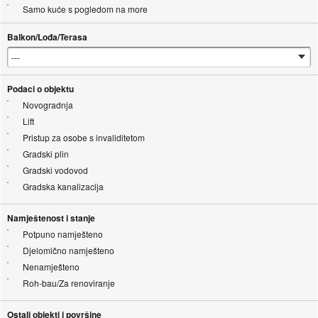
Samo kuće s pogledom na more
Balkon/Lođa/Terasa
Podaci o objektu
Novogradnja
Lift
Pristup za osobe s invaliditetom
Gradski plin
Gradski vodovod
Gradska kanalizacija
Namještenost i stanje
Potpuno namješteno
Djelomično namješteno
Nenamješteno
Roh-bau/Za renoviranje
Ostali objekti i površine