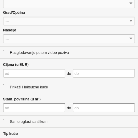
---
Grad/Općina
---
Naselje
---
Razgledavanje putem video poziva
Cijena (u EUR)
do
Prikaži i luksuzne kuće
Stam. površina (u m²)
do
Samo oglasi sa slikom
Tip kuće