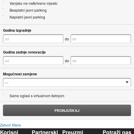
Vanjsko ne-natkriveno mjesto
Besplatni javni parking
Naplatni javni parking
Godina izgradnje
do
Godina zadnje renovacije
do
Mogućnost zamjene
Samo oglasi s virtualnom šetnjom
PRONJUŠKAJ
Zatvori filtere
Korisni
Partnerski
Preuzmi
Potraži nas