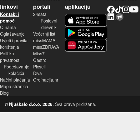
linkovi
portali
aplikaciju
Facebook
TikTok
Instagram
YouTu
Kontakt i
24sata
LinkedIn
Njuškalo blog
iOS aplikacija
pomoć
Poslovni
O nama
dnevnik
Android aplikacija
Oglašavanje
Večernji list
Uvjeti i pravila
missMAMA
korištenja
missZDRAVA
Huawei aplikacija
Politika
Miss7
privatnosti
Gastro
Podešavanje
Pixsell
kolačića
Diva
Načini plaćanja
Ordinacija.hr
Mapa stranica
Blog
© Njuškalo d.o.o. 2026.
Sva prava pridržana.