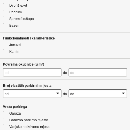
Dvorište/vrt
Podrum
Spremište/šupa
Bazen
Funkcionalnosti i karakteristike
Jacuzzi
Kamin
Površina okućnice (u m²)
do
Broj vlastitih parkirnih mjesta
do
Vrsta parkinga
Garaža
Garažno parkirno mjesto
Vanjsko natkriveno mjesto