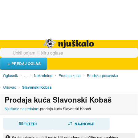
Hrana i piće
Turistički smještaj
Poslovi
Njuškalo naslovnica
PREDAJ OGLAS
Oglasnik
…
Nekretnine
Prodaja kuća
Brodsko-posavska
Oriovac
Slavonski Kobaš
Prodaja kuća Slavonski Kobaš
Njuškalo nekretnine
: prodaja kuća Slavonski Kobaš
FILTERI
SORTIRAJ
NAJNOVIJI
Pozicioniranje na listi može biti određeno različitim parametrima.