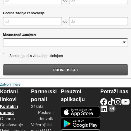
Godina zadnje renovacije
do
Mogućnost zamjene
Samo oglasi s virtualnom šetnjom
PRONJUŠKAJ
Zatvori filtere
Korisni
Partnerski
Preuzmi
Potraži nas
linkovi
portali
aplikaciju
Facebook
TikTok
Instagram
YouTu
Kontakt i
24sata
LinkedIn
Njuškalo blog
iOS aplikacija
pomoć
Poslovni
O nama
dnevnik
Android aplikacija
Oglašavanje
Večernji list
Uvjeti i pravila
missMAMA