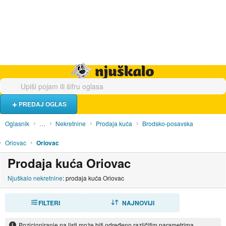
Hrana i piće
Turistički smještaj
Poslovi
Njuškalo naslovnica
PREDAJ OGLAS
Oglasnik
…
Nekretnine
Prodaja kuća
Brodsko-posavska
Oriovac
Oriovac
Prodaja kuća Oriovac
Njuškalo nekretnine
: prodaja kuća Oriovac
FILTERI
SORTIRAJ
NAJNOVIJI
Pozicioniranje na listi može biti određeno različitim parametrima.