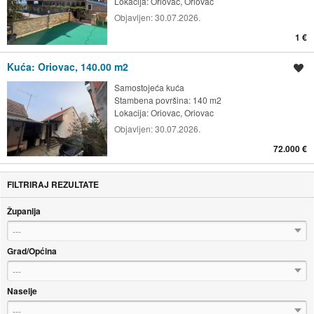
Lokacija:
Oriovac, Oriovac
Objavljen:
30.07.2026.
1 €
Kuća: Oriovac, 140.00 m2
Spremi oglas
Samostojeća kuća
Stambena površina: 140 m2
Lokacija:
Oriovac, Oriovac
Objavljen:
30.07.2026.
72.000 €
FILTRIRAJ REZULTATE
Županija
---
Grad/Općina
---
Naselje
---