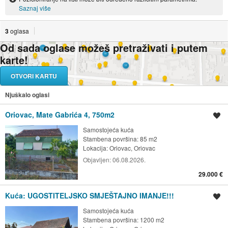
Saznaj više
3
oglasa
Od sada oglase možeš pretraživati i putem
karte!
OTVORI KARTU
Njuškalo oglasi
Oriovac, Mate Gabrića 4, 750m2
Spremi oglas
Samostojeća kuća
Stambena površina: 85 m2
Lokacija:
Oriovac, Oriovac
Objavljen:
06.08.2026.
29.000 €
Kuća: UGOSTITELJSKO SMJEŠTAJNO IMANJE!!!
Spremi oglas
Samostojeća kuća
Stambena površina: 1200 m2