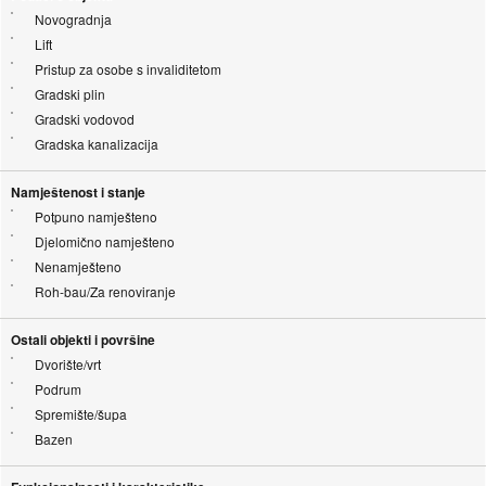
Novogradnja
Lift
Pristup za osobe s invaliditetom
Gradski plin
Gradski vodovod
Gradska kanalizacija
Namještenost i stanje
Potpuno namješteno
Djelomično namješteno
Nenamješteno
Roh-bau/Za renoviranje
Ostali objekti i površine
Dvorište/vrt
Podrum
Spremište/šupa
Bazen