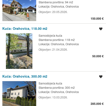
Stambena površina: 94 m2
Lokacija:
Orahovica, Orahovica
Objavljen:
20.05.2026.
150.000 €
Kuća: Orahovica, 118.00 m2
Spremi oglas
Samostojeća kuća
Stambena površina: 118 m2
Lokacija:
Orahovica, Orahovica
Objavljen:
21.04.2026.
50.000 €
Kuća: Orahovica, 300.00 m2
Spremi oglas
Samostojeća kuća
Stambena površina: 300 m2
Lokacija:
Orahovica, Orahovica
Objavljen:
13.03.2026.
285.000 €