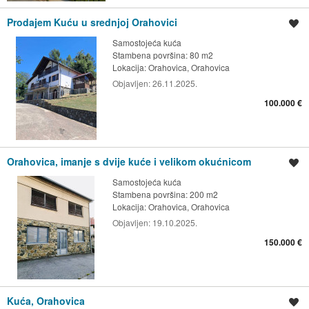
Prodajem Kuću u srednjoj Orahovici
Spremi oglas
Samostojeća kuća
Stambena površina: 80 m2
Lokacija:
Orahovica, Orahovica
Objavljen:
26.11.2025.
100.000 €
Orahovica, imanje s dvije kuće i velikom okućnicom
Spremi oglas
Samostojeća kuća
Stambena površina: 200 m2
Lokacija:
Orahovica, Orahovica
Objavljen:
19.10.2025.
150.000 €
Kuća, Orahovica
Spremi oglas