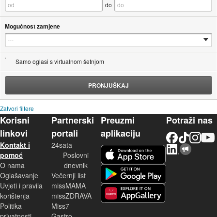
do
Mogućnost zamjene
Samo oglasi s virtualnom šetnjom
PRONJUŠKAJ
Zatvori filtere
Korisni
Partnerski
Preuzmi
Potraži nas
linkovi
portali
aplikaciju
Facebook
TikTok
Instagram
YouTu
Kontakt i
24sata
LinkedIn
Njuškalo blog
iOS aplikacija
pomoć
Poslovni
O nama
dnevnik
Android aplikacija
Oglašavanje
Večernji list
Uvjeti i pravila
missMAMA
korištenja
missZDRAVA
Huawei aplikacija
Politika
Miss7
privatnosti
Gastro