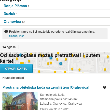
Donja Pištana
1
Duzluk
1
Orahovica
12
Pozicioniranje na listi može biti određeno različitim parametrima.
Saznaj više
14
oglasa
Od sada oglase možeš pretraživati i putem
karte!
OTVORI KARTU
Njuškalo oglasi
Prostrana obiteljska kuća sa zemljištem [Orahovica]
Spremi oglas
Samostojeća kuća
Stambena površina: 245 m2
Lokacija:
Orahovica, Orahovica
Objavljen:
31.07.2026.