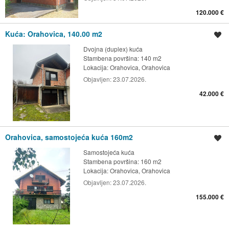
120.000 €
Kuća: Orahovica, 140.00 m2
Spremi oglas
Dvojna (duplex) kuća
Stambena površina: 140 m2
Lokacija:
Orahovica, Orahovica
Objavljen:
23.07.2026.
42.000 €
Orahovica, samostojeća kuća 160m2
Spremi oglas
Samostojeća kuća
Stambena površina: 160 m2
Lokacija:
Orahovica, Orahovica
Objavljen:
23.07.2026.
155.000 €