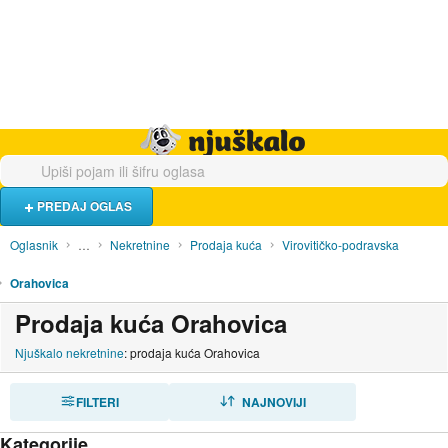
Hrana i piće
Turistički smještaj
Poslovi
Njuškalo naslovnica
PREDAJ OGLAS
Oglasnik
…
Nekretnine
Prodaja kuća
Virovitičko-podravska
Orahovica
Prodaja kuća Orahovica
Njuškalo nekretnine
: prodaja kuća Orahovica
FILTERI
SORTIRAJ
NAJNOVIJI
Kategorije