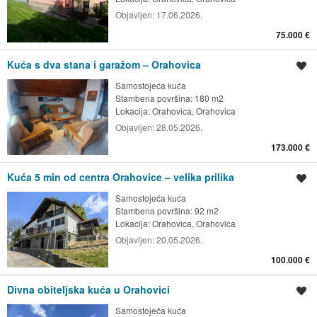
Objavljen:
17.06.2026.
75.000 €
Kuća s dva stana i garažom – Orahovica
Spremi oglas
Samostojeća kuća
Stambena površina: 180 m2
Lokacija:
Orahovica, Orahovica
Objavljen:
28.05.2026.
173.000 €
Kuća 5 min od centra Orahovice – velika prilika
Spremi oglas
Samostojeća kuća
Stambena površina: 92 m2
Lokacija:
Orahovica, Orahovica
Objavljen:
20.05.2026.
100.000 €
Divna obiteljska kuća u Orahovici
Spremi oglas
Samostojeća kuća