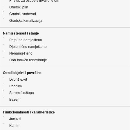
Pristup za osobe s invaliditetom
Gradski plin
Gradski vodovod
Gradska kanalizacija
Namještenost i stanje
Potpuno namješteno
Djelomično namješteno
Nenamješteno
Roh-bau/Za renoviranje
Ostali objekti i površine
Dvorište/vrt
Podrum
Spremište/šupa
Bazen
Funkcionalnosti i karakteristike
Jacuzzi
Kamin