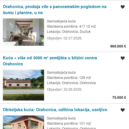
Orahovica, prodaja vile s panoramskim pogledom na
Spremi oglas
šumu i planine, u ne
Samostojeća kuća
Stambena površina: 417.15 m2
Lokacija:
Orahovica, Duzluk
Objavljen:
02.07.2026.
960.000 €
Kuća + više od 3000 m² zemljišta u blizini centra
Spremi oglas
Orahovice
Samostojeća kuća
Stambena površina: 126 m2
Lokacija:
Orahovica, Orahovica
Objavljen:
30.06.2026.
75.000 €
Obiteljska kuća: Orahovica, odlična lokacija, useljivo
Spremi oglas
Samostojeća kuća
Stambena površina: 101 m2
Lokacija:
Orahovica, Orahovica