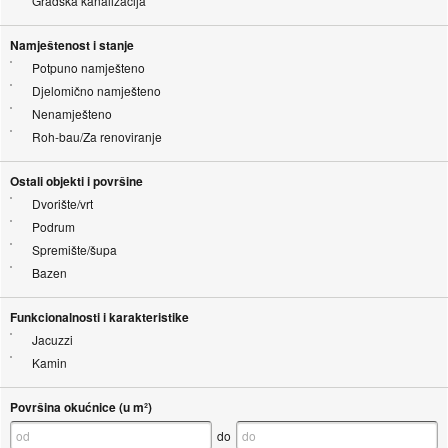
Gradska kanalizacija
Namještenost i stanje
Potpuno namješteno
Djelomično namješteno
Nenamješteno
Roh-bau/Za renoviranje
Ostali objekti i površine
Dvorište/vrt
Podrum
Spremište/šupa
Bazen
Funkcionalnosti i karakteristike
Jacuzzi
Kamin
Površina okućnice (u m²)
do