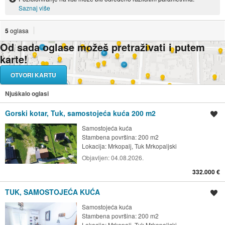
Saznaj više
5
oglasa
Od sada oglase možeš pretraživati i putem
karte!
OTVORI KARTU
Njuškalo oglasi
Gorski kotar, Tuk, samostojeća kuća 200 m2
Spremi oglas
Samostojeća kuća
Stambena površina: 200 m2
Lokacija:
Mrkopalj, Tuk Mrkopaljski
Objavljen:
04.08.2026.
332.000 €
TUK, SAMOSTOJEĆA KUĆA
Spremi oglas
Samostojeća kuća
Stambena površina: 200 m2
Lokacija:
Mrkopalj, Tuk Mrkopaljski