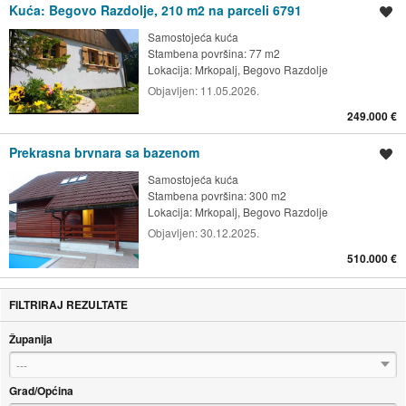
Kuća: Begovo Razdolje, 210 m2 na parceli 6791
Spremi oglas
Samostojeća kuća
Stambena površina: 77 m2
Lokacija:
Mrkopalj, Begovo Razdolje
Objavljen:
11.05.2026.
249.000 €
Prekrasna brvnara sa bazenom
Spremi oglas
Samostojeća kuća
Stambena površina: 300 m2
Lokacija:
Mrkopalj, Begovo Razdolje
Objavljen:
30.12.2025.
510.000 €
FILTRIRAJ REZULTATE
Županija
---
Grad/Općina