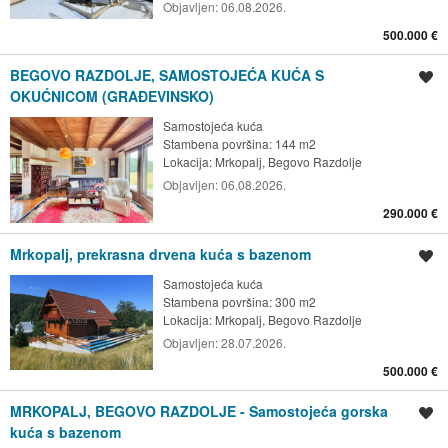
Objavljen:
06.08.2026.
500.000 €
BEGOVO RAZDOLJE, SAMOSTOJEĆA KUĆA S
Spremi oglas
OKUĆNICOM (GRAĐEVINSKO)
Samostojeća kuća
Stambena površina: 144 m2
Lokacija:
Mrkopalj, Begovo Razdolje
Objavljen:
06.08.2026.
290.000 €
Mrkopalj, prekrasna drvena kuća s bazenom
Spremi oglas
Samostojeća kuća
Stambena površina: 300 m2
Lokacija:
Mrkopalj, Begovo Razdolje
Objavljen:
28.07.2026.
500.000 €
MRKOPALJ, BEGOVO RAZDOLJE - Samostojeća gorska
Spremi oglas
kuća s bazenom