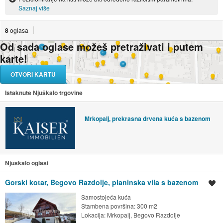
Saznaj više
8
oglasa
Od sada oglase možeš pretraživati i putem
karte!
OTVORI KARTU
Istaknute Njuškalo trgovine
Mrkopalj, prekrasna drvena kuća s bazenom
Njuškalo oglasi
Gorski kotar, Begovo Razdolje, planinska vila s bazenom
Spremi oglas
Samostojeća kuća
Stambena površina: 300 m2
Lokacija:
Mrkopalj, Begovo Razdolje