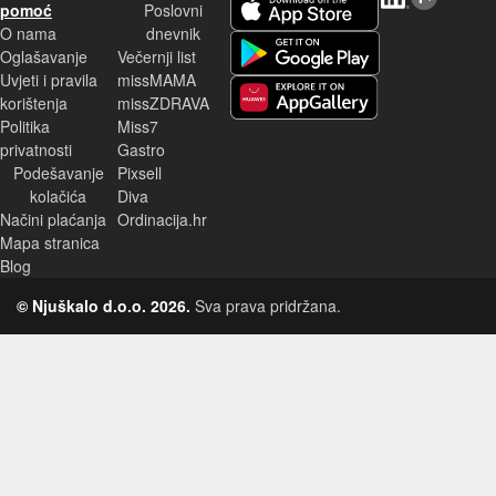
pomoć
Poslovni
O nama
dnevnik
Android aplikacija
Oglašavanje
Večernji list
Uvjeti i pravila
missMAMA
korištenja
missZDRAVA
Huawei aplikacija
Politika
Miss7
privatnosti
Gastro
Podešavanje
Pixsell
kolačića
Diva
Načini plaćanja
Ordinacija.hr
Mapa stranica
Blog
© Njuškalo d.o.o. 2026.
Sva prava pridržana.