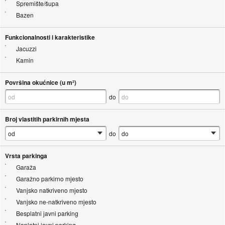
Spremište/šupa
Bazen
Funkcionalnosti i karakteristike
Jacuzzi
Kamin
Površina okućnice (u m²)
do
Broj vlastitih parkirnih mjesta
do
Vrsta parkinga
Garaža
Garažno parkirno mjesto
Vanjsko natkriveno mjesto
Vanjsko ne-natkriveno mjesto
Besplatni javni parking
Naplatni javni parking