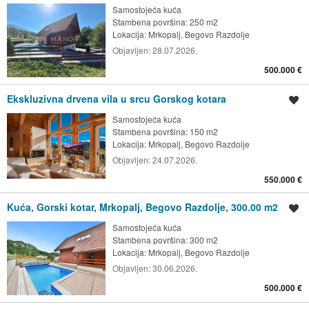
Samostojeća kuća
Stambena površina: 250 m2
Lokacija:
Mrkopalj, Begovo Razdolje
Objavljen:
28.07.2026.
500.000 €
Ekskluzivna drvena vila u srcu Gorskog kotara
Spremi oglas
Samostojeća kuća
Stambena površina: 150 m2
Lokacija:
Mrkopalj, Begovo Razdolje
Objavljen:
24.07.2026.
550.000 €
Kuća, Gorski kotar, Mrkopalj, Begovo Razdolje, 300.00 m2
Spremi oglas
Samostojeća kuća
Stambena površina: 300 m2
Lokacija:
Mrkopalj, Begovo Razdolje
Objavljen:
30.06.2026.
500.000 €