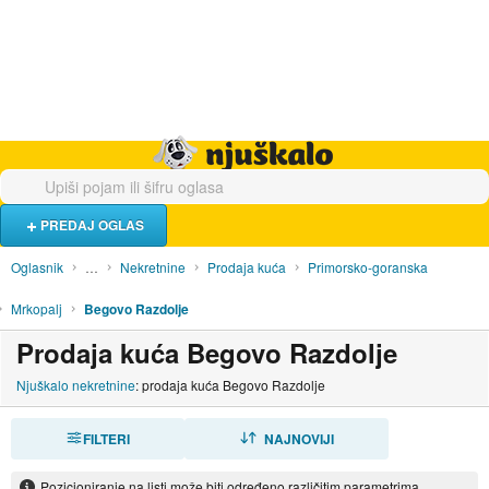
Hrana i piće
Turistički smještaj
Poslovi
Njuškalo naslovnica
PREDAJ OGLAS
Oglasnik
…
Nekretnine
Prodaja kuća
Primorsko-goranska
Mrkopalj
Begovo Razdolje
Prodaja kuća Begovo Razdolje
Njuškalo nekretnine
: prodaja kuća Begovo Razdolje
FILTERI
SORTIRAJ
NAJNOVIJI
Pozicioniranje na listi može biti određeno različitim parametrima.