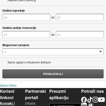
Godina izgradnje
do
Godina zadnje renovacije
do
Mogućnost zamjene
Samo oglasi s virtualnom šetnjom
PRONJUŠKAJ
Zatvori filtere
Korisni
Partnerski
Preuzmi
Potraži nas
linkovi
portali
aplikaciju
Facebook
TikTok
Instagram
YouTu
Kontakt i
24sata
LinkedIn
Njuškalo blog
iOS aplikacija