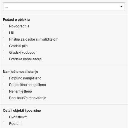
Podaci o objektu
Novogradnja
Lift
Pristup za osobe s invaliditetom
Gradski plin
Gradski vodovod
Gradska kanalizacija
Namještenost i stanje
Potpuno namješteno
Djelomično namješteno
Nenamješteno
Roh-bau/Za renoviranje
Ostali objekti i površine
Dvorište/vrt
Podrum