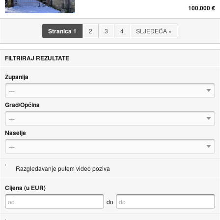
100.000 €
Stranica
1
2
3
4
SLJEDEĆA
»
FILTRIRAJ REZULTATE
Županija
---
Grad/Općina
---
Naselje
---
Razgledavanje putem video poziva
Cijena (u EUR)
do