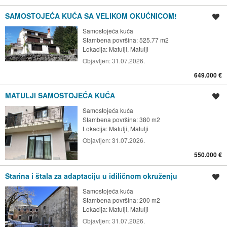
SAMOSTOJEĆA KUĆA SA VELIKOM OKUĆNICOM!
Spremi oglas
Samostojeća kuća
Stambena površina: 525.77 m2
Lokacija:
Matulji, Matulji
Objavljen:
31.07.2026.
649.000 €
MATULJI SAMOSTOJEĆA KUĆA
Spremi oglas
Samostojeća kuća
Stambena površina: 380 m2
Lokacija:
Matulji, Matulji
Objavljen:
31.07.2026.
550.000 €
Starina i štala za adaptaciju u idiličnom okruženju
Spremi oglas
Samostojeća kuća
Stambena površina: 200 m2
Lokacija:
Matulji, Matulji
Objavljen:
31.07.2026.