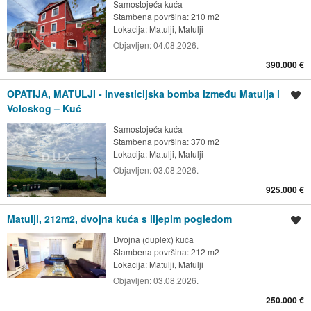
Samostojeća kuća
Stambena površina: 210 m2
Lokacija:
Matulji, Matulji
Objavljen:
04.08.2026.
390.000 €
OPATIJA, MATULJI - Investicijska bomba između Matulja i
Spremi oglas
Voloskog – Kuć
Samostojeća kuća
Stambena površina: 370 m2
Lokacija:
Matulji, Matulji
Objavljen:
03.08.2026.
925.000 €
Matulji, 212m2, dvojna kuća s lijepim pogledom
Spremi oglas
Dvojna (duplex) kuća
Stambena površina: 212 m2
Lokacija:
Matulji, Matulji
Objavljen:
03.08.2026.
250.000 €