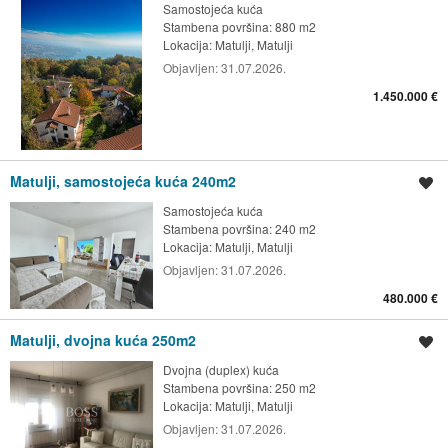
Samostojeća kuća
Stambena površina: 880 m2
Lokacija:
Matulji, Matulji
Objavljen:
31.07.2026.
1.450.000 €
Matulji, samostojeća kuća 240m2
Spremi oglas
Samostojeća kuća
Stambena površina: 240 m2
Lokacija:
Matulji, Matulji
Objavljen:
31.07.2026.
480.000 €
Matulji, dvojna kuća 250m2
Spremi oglas
Dvojna (duplex) kuća
Stambena površina: 250 m2
Lokacija:
Matulji, Matulji
Objavljen:
31.07.2026.