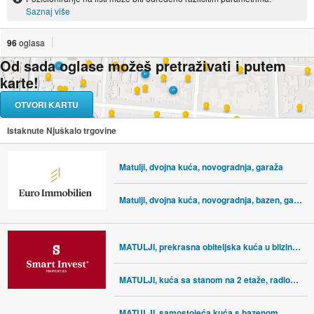
Saznaj više
96
oglasa
Od sada oglase možeš pretraživati i putem
karte!
OTVORI KARTU
Istaknute Njuškalo trgovine
Matulji, dvojna kuća, novogradnja, garaža
Matulji, dvojna kuća, novogradnja, bazen, garaža
MATULJI, prekrasna obiteljska kuća u blizini centra
MATULJI, kuća sa stanom na 2 etaže, radionom i garažom
MATULJI, samostojeća kuća s bazenom