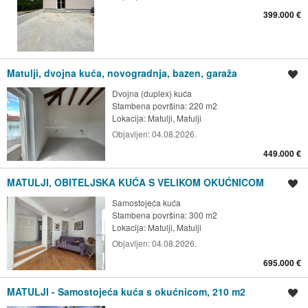
399.000 €
Matulji, dvojna kuća, novogradnja, bazen, garaža
Spremi oglas
Dvojna (duplex) kuća
Stambena površina: 220 m2
Lokacija:
Matulji, Matulji
Objavljen:
04.08.2026.
449.000 €
MATULJI, OBITELJSKA KUĆA S VELIKOM OKUĆNICOM
Spremi oglas
Samostojeća kuća
Stambena površina: 300 m2
Lokacija:
Matulji, Matulji
Objavljen:
04.08.2026.
695.000 €
MATULJI - Samostojeća kuća s okućnicom, 210 m2
Spremi oglas