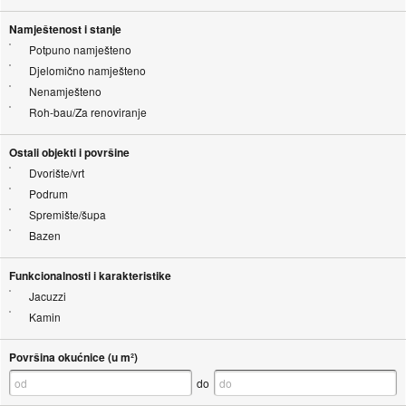
Namještenost i stanje
Potpuno namješteno
Djelomično namješteno
Nenamješteno
Roh-bau/Za renoviranje
Ostali objekti i površine
Dvorište/vrt
Podrum
Spremište/šupa
Bazen
Funkcionalnosti i karakteristike
Jacuzzi
Kamin
Površina okućnice (u m²)
do