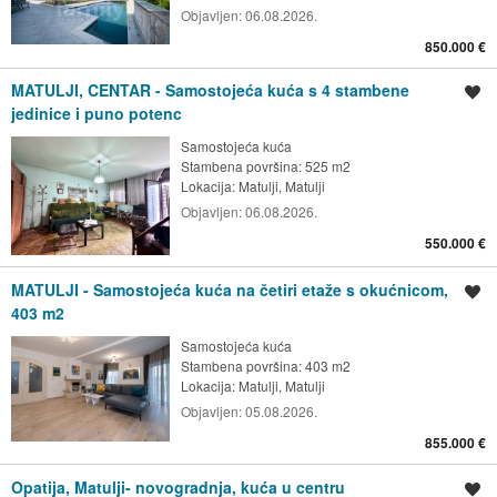
Objavljen:
06.08.2026.
850.000 €
MATULJI, CENTAR - Samostojeća kuća s 4 stambene
Spremi oglas
jedinice i puno potenc
Samostojeća kuća
Stambena površina: 525 m2
Lokacija:
Matulji, Matulji
Objavljen:
06.08.2026.
550.000 €
MATULJI - Samostojeća kuća na četiri etaže s okućnicom,
Spremi oglas
403 m2
Samostojeća kuća
Stambena površina: 403 m2
Lokacija:
Matulji, Matulji
Objavljen:
05.08.2026.
855.000 €
Opatija, Matulji- novogradnja, kuća u centru
Spremi oglas