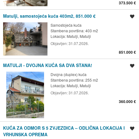
373.500 €
Matulji, samostojeća kuća 403m2, 851.000 €
Spremi oglas
Samostojeća kuća
Stambena površina: 403 m2
Lokacija:
Matulji, Matulji
Objavljen:
31.07.2026.
851.000 €
MATULJI - DVOJNA KUĆA SA DVA STANA!
Spremi oglas
Dvojna (duplex) kuća
Stambena površina: 255 m2
Lokacija:
Matulji, Matulji
Objavljen:
31.07.2026.
360.000 €
KUĆA ZA ODMOR S 5 ZVJEZDICA – ODLIČNA LOKACIJA I
Spremi oglas
VRHUNSKA OPREMA