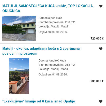
MATULJI, SAMOSTOJEĆA KUĆA 230M2, TOP LOKACIJA,
Spremi oglas
OKUĆNICA
Samostojeća kuća
Stambena površina: 230 m2
Lokacija:
Matulji, Matulji
Objavljen:
03.08.2026.
720.000 €
Matulji - okolica, adaptirana kuća s 2 apartmana i
Spremi oglas
poslovnim prostorom
Dvojna (duplex) kuća
Stambena površina: 218 m2
Lokacija:
Matulji, Matulji
Objavljen:
01.08.2026.
239.000 €
*Ekskluzivno* Imanje od 6 kuća iznad Opatije
Spremi oglas