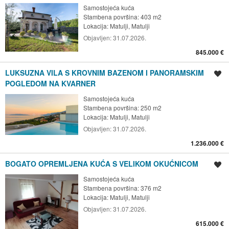
Samostojeća kuća
Stambena površina: 403 m2
Lokacija:
Matulji, Matulji
Objavljen:
31.07.2026.
845.000 €
LUKSUZNA VILA S KROVNIM BAZENOM I PANORAMSKIM
Spremi oglas
POGLEDOM NA KVARNER
Samostojeća kuća
Stambena površina: 250 m2
Lokacija:
Matulji, Matulji
Objavljen:
31.07.2026.
1.236.000 €
BOGATO OPREMLJENA KUĆA S VELIKOM OKUĆNICOM
Spremi oglas
Samostojeća kuća
Stambena površina: 376 m2
Lokacija:
Matulji, Matulji
Objavljen:
31.07.2026.
615.000 €