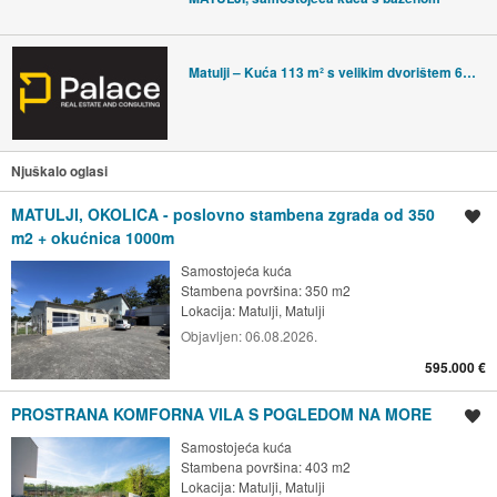
Matulji – Kuća 113 m² s velikim dvorištem 666 m² i garažom
Njuškalo oglasi
MATULJI, OKOLICA - poslovno stambena zgrada od 350
Spremi oglas
m2 + okućnica 1000m
Samostojeća kuća
Stambena površina: 350 m2
Lokacija:
Matulji, Matulji
Objavljen:
06.08.2026.
595.000 €
PROSTRANA KOMFORNA VILA S POGLEDOM NA MORE
Spremi oglas
Samostojeća kuća
Stambena površina: 403 m2
Lokacija:
Matulji, Matulji