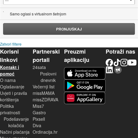
Samo oglasi s virtualnom šetnjom
PRONJUŠKAJ
Zatvori filtere
Korisni
Partnerski
Preuzmi
Potraži nas
linkovi
portali
aplikaciju
Facebook
TikTok
Instagram
YouTu
Kontakt i
24sata
LinkedIn
Njuškalo blog
iOS aplikacija
pomoć
Poslovni
O nama
dnevnik
Android aplikacija
Oglašavanje
Večernji list
Uvjeti i pravila
missMAMA
korištenja
missZDRAVA
Huawei aplikacija
Politika
Miss7
privatnosti
Gastro
Podešavanje
Pixsell
kolačića
Diva
Načini plaćanja
Ordinacija.hr