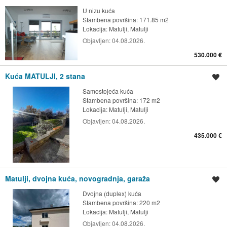
U nizu kuća
Stambena površina: 171.85 m2
Lokacija:
Matulji, Matulji
Objavljen:
04.08.2026.
530.000 €
Kuća MATULJI, 2 stana
Spremi oglas
Samostojeća kuća
Stambena površina: 172 m2
Lokacija:
Matulji, Matulji
Objavljen:
04.08.2026.
435.000 €
Matulji, dvojna kuća, novogradnja, garaža
Spremi oglas
Dvojna (duplex) kuća
Stambena površina: 220 m2
Lokacija:
Matulji, Matulji
Objavljen:
04.08.2026.