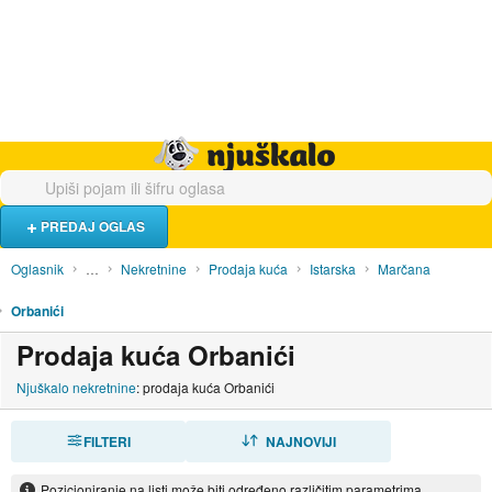
Hrana i piće
Turistički smještaj
Poslovi
Njuškalo naslovnica
PREDAJ OGLAS
Oglasnik
…
Nekretnine
Prodaja kuća
Istarska
Marčana
Orbanići
Prodaja kuća Orbanići
Njuškalo nekretnine
: prodaja kuća Orbanići
FILTERI
SORTIRAJ
NAJNOVIJI
Pozicioniranje na listi može biti određeno različitim parametrima.