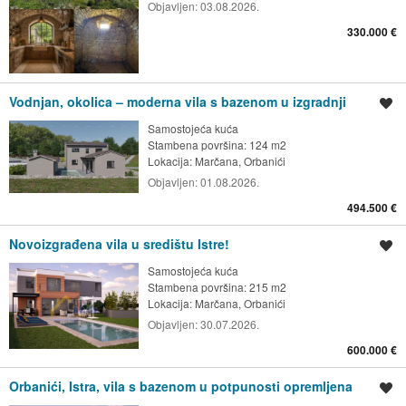
Objavljen:
03.08.2026.
330.000 €
Vodnjan, okolica – moderna vila s bazenom u izgradnji
Spremi oglas
Samostojeća kuća
Stambena površina: 124 m2
Lokacija:
Marčana, Orbanići
Objavljen:
01.08.2026.
494.500 €
Novoizgrađena vila u središtu Istre!
Spremi oglas
Samostojeća kuća
Stambena površina: 215 m2
Lokacija:
Marčana, Orbanići
Objavljen:
30.07.2026.
600.000 €
Orbanići, Istra, vila s bazenom u potpunosti opremljena
Spremi oglas