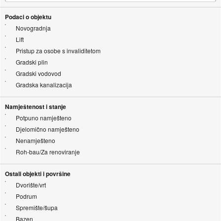
Podaci o objektu
Novogradnja
Lift
Pristup za osobe s invaliditetom
Gradski plin
Gradski vodovod
Gradska kanalizacija
Namještenost i stanje
Potpuno namješteno
Djelomično namješteno
Nenamješteno
Roh-bau/Za renoviranje
Ostali objekti i površine
Dvorište/vrt
Podrum
Spremište/šupa
Bazen