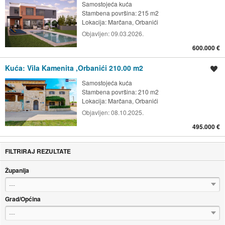
Samostojeća kuća
Stambena površina: 215 m2
Lokacija:
Marčana, Orbanići
Objavljen:
09.03.2026.
600.000 €
Kuća: Vila Kamenita ,Orbanići 210.00 m2
Spremi oglas
Samostojeća kuća
Stambena površina: 210 m2
Lokacija:
Marčana, Orbanići
Objavljen:
08.10.2025.
495.000 €
FILTRIRAJ REZULTATE
Županija
---
Grad/Općina
---