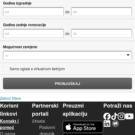
Godina izgradnje
do
Godina zadnje renovacije
do
Mogućnost zamjene
Samo oglasi s virtualnom šetnjom
PRONJUŠKAJ
Zatvori filtere
Korisni
Partnerski
Preuzmi
Potraži nas
linkovi
portali
aplikaciju
Facebook
TikTok
Instagram
YouTu
Kontakt i
24sata
LinkedIn
Njuškalo blog
iOS aplikacija
pomoć
Poslovni
O nama
dnevnik
Android aplikacija