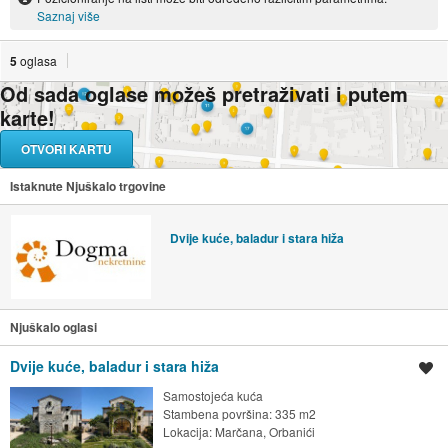
Saznaj više
5
oglasa
Od sada oglase možeš pretraživati i putem
karte!
OTVORI KARTU
Istaknute Njuškalo trgovine
Dvije kuće, baladur i stara hiža
Njuškalo oglasi
Dvije kuće, baladur i stara hiža
Spremi oglas
Samostojeća kuća
Stambena površina: 335 m2
Lokacija:
Marčana, Orbanići