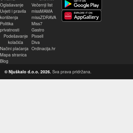
Oglašavanje
Večernji list
Uvjeti i pravila
missMAMA
korištenja
missZDRAVA
Huawei aplikacija
Politika
Miss7
privatnosti
Gastro
Podešavanje
Pixsell
kolačića
Diva
Načini plaćanja
Ordinacija.hr
Mapa stranica
Blog
© Njuškalo d.o.o. 2026.
Sva prava pridržana.