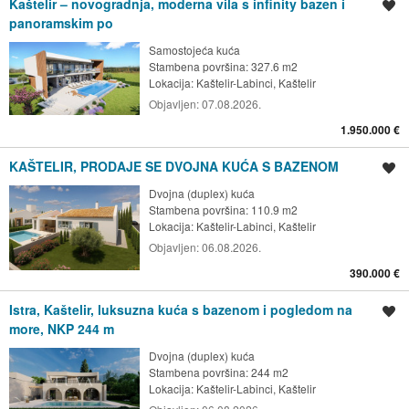
Kaštelir – novogradnja, moderna vila s infinity bazen i
Spremi oglas
panoramskim po
Samostojeća kuća
Stambena površina: 327.6 m2
Lokacija:
Kaštelir-Labinci, Kaštelir
Objavljen:
07.08.2026.
1.950.000 €
KAŠTELIR, PRODAJE SE DVOJNA KUĆA S BAZENOM
Spremi oglas
Dvojna (duplex) kuća
Stambena površina: 110.9 m2
Lokacija:
Kaštelir-Labinci, Kaštelir
Objavljen:
06.08.2026.
390.000 €
Istra, Kaštelir, luksuzna kuća s bazenom i pogledom na
Spremi oglas
more, NKP 244 m
Dvojna (duplex) kuća
Stambena površina: 244 m2
Lokacija:
Kaštelir-Labinci, Kaštelir