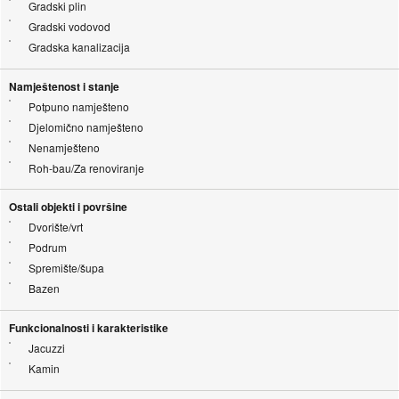
Gradski plin
Gradski vodovod
Gradska kanalizacija
Namještenost i stanje
Potpuno namješteno
Djelomično namješteno
Nenamješteno
Roh-bau/Za renoviranje
Ostali objekti i površine
Dvorište/vrt
Podrum
Spremište/šupa
Bazen
Funkcionalnosti i karakteristike
Jacuzzi
Kamin