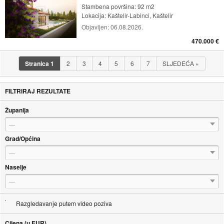
Stambena površina: 92 m2
Lokacija:
Kaštelir-Labinci, Kaštelir
Objavljen:
06.08.2026.
470.000 €
Stranica
1
2
3
4
5
6
7
SLJEDEĆA
»
FILTRIRAJ REZULTATE
Županija
---
Grad/Općina
---
Naselje
---
Razgledavanje putem video poziva
Cijena (u EUR)