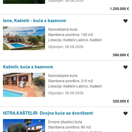
Objavljen:
06.08.2026.
1.250.000 €
Istra, Kaštelir - kuća s bazenom
Spremi oglas
Samostojeća kuća
Stambena površina: 150 m2
Lokacija:
Kaštelir-Labinci, Kaštelir
Objavljen:
06.08.2026.
590.000 €
Kaštelir, kuća s bazenom
Spremi oglas
Samostojeća kuća
Stambena površina: 210 m2
Lokacija:
Kaštelir-Labinci, Kaštelir
Objavljen:
06.08.2026.
520.000 €
ISTRA,KAŠTELIR- Dvojna kuća sa dvorištem!
Spremi oglas
Dvojna (duplex) kuća
Stambena površina: 80 m2