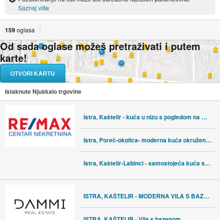
Saznaj više
159
oglasa
Od sada oglase možeš pretraživati i putem
karte!
OTVORI KARTU
Istaknute Njuškalo trgovine
Istra, Kaštelir - kuća u nizu s pogledom na more
Istra, Poreč-okolica- moderna kuća okružena zelenilom
Istra, Kaštelir-Labinci - samostojeća kuća sa 3 stana, pogled more
ISTRA, KAŠTELIR - MODERNA VILA S BAZENOM
ISTRA, KAŠTELIR - Vila s bazenom