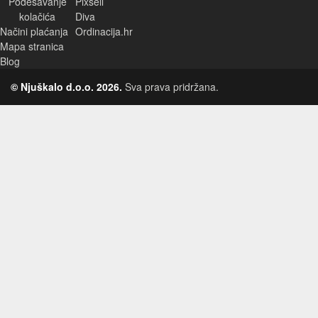
Podešavanje
Pixsell
kolačića
Diva
Načini plaćanja
Ordinacija.hr
Mapa stranica
Blog
© Njuškalo d.o.o. 2026.
Sva prava pridržana.