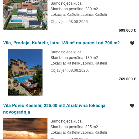
Samostojeća kuća
Stambena površina: 280 m2
Lokacija:
Kaštelir-Labinci, Kaštelir
Objavljen:
08.08.2026.
699.000 €
Vila, Prodaja, Kaštelir, Istra 189 m² na parceli od 796 m2
Spremi oglas
Samostojeća kuća
Stambena površina: 189 m2
Lokacija:
Kaštelir-Labinci, Kaštelir
Objavljen:
08.08.2026.
769.000 €
Vila Porec Kaštelir, 225.00 m2 Atraktivna lokacija
Spremi oglas
novogradnja
Samostojeća kuća
Stambena površina: 225 m2
Lokacija:
Kaštelir-Labinci, Kaštelir