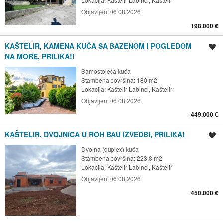
Lokacija:
Kaštelir-Labinci, Kaštelir
Objavljen:
06.08.2026.
198.000 €
KAŠTELIR, KAMENA KUĆA SA BAZENOM I POGLEDOM
Spremi oglas
NA MORE, PRILIKA!!
Samostojeća kuća
Stambena površina: 180 m2
Lokacija:
Kaštelir-Labinci, Kaštelir
Objavljen:
06.08.2026.
449.000 €
KAŠTELIR, DVOJNICA U ROH BAU IZVEDBI, PRILIKA!
Spremi oglas
Dvojna (duplex) kuća
Stambena površina: 223.8 m2
Lokacija:
Kaštelir-Labinci, Kaštelir
Objavljen:
06.08.2026.
450.000 €