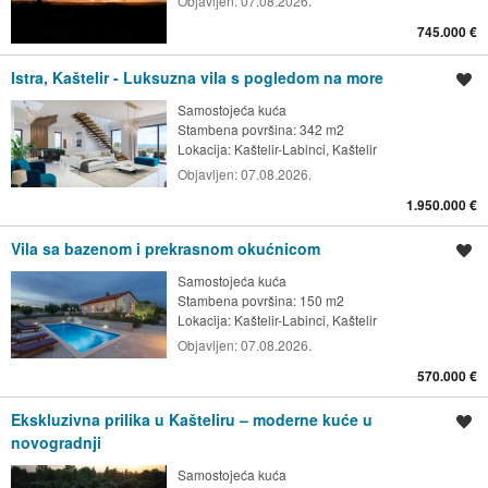
Objavljen:
07.08.2026.
745.000 €
Istra, Kaštelir - Luksuzna vila s pogledom na more
Spremi oglas
Samostojeća kuća
Stambena površina: 342 m2
Lokacija:
Kaštelir-Labinci, Kaštelir
Objavljen:
07.08.2026.
1.950.000 €
Vila sa bazenom i prekrasnom okućnicom
Spremi oglas
Samostojeća kuća
Stambena površina: 150 m2
Lokacija:
Kaštelir-Labinci, Kaštelir
Objavljen:
07.08.2026.
570.000 €
Ekskluzivna prilika u Kašteliru – moderne kuće u
Spremi oglas
novogradnji
Samostojeća kuća