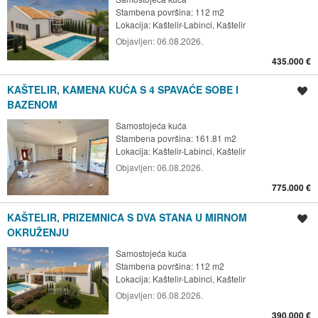
Stambena površina: 112 m2
Lokacija:
Kaštelir-Labinci, Kaštelir
Objavljen:
06.08.2026.
435.000 €
KAŠTELIR, KAMENA KUĆA S 4 SPAVAĆE SOBE I
Spremi oglas
BAZENOM
Samostojeća kuća
Stambena površina: 161.81 m2
Lokacija:
Kaštelir-Labinci, Kaštelir
Objavljen:
06.08.2026.
775.000 €
KAŠTELIR, PRIZEMNICA S DVA STANA U MIRNOM
Spremi oglas
OKRUŽENJU
Samostojeća kuća
Stambena površina: 112 m2
Lokacija:
Kaštelir-Labinci, Kaštelir
Objavljen:
06.08.2026.
390.000 €