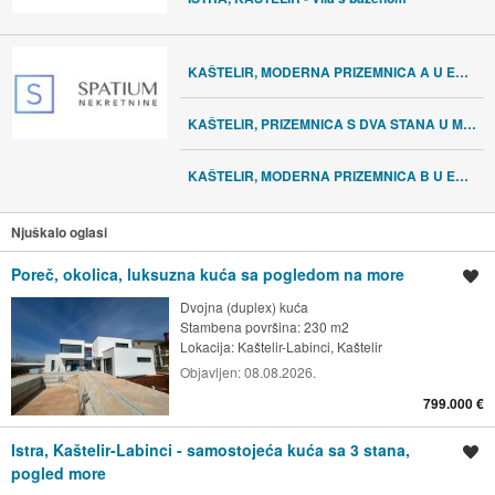
KAŠTELIR, MODERNA PRIZEMNICA A U EKSKLUZIVNOM KOMPLEKSU
KAŠTELIR, PRIZEMNICA S DVA STANA U MIRNOM OKRUŽENJU
KAŠTELIR, MODERNA PRIZEMNICA B U EKSKLUZIVNOM KOMPLEKSU
Njuškalo oglasi
Poreč, okolica, luksuzna kuća sa pogledom na more
Spremi oglas
Dvojna (duplex) kuća
Stambena površina: 230 m2
Lokacija:
Kaštelir-Labinci, Kaštelir
Objavljen:
08.08.2026.
799.000 €
Istra, Kaštelir-Labinci - samostojeća kuća sa 3 stana,
Spremi oglas
pogled more