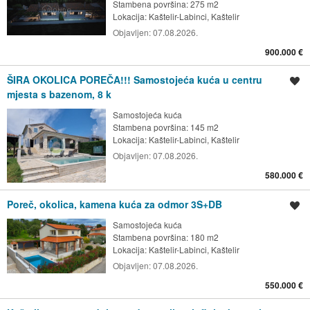
Stambena površina: 275 m2
Lokacija:
Kaštelir-Labinci, Kaštelir
Objavljen:
07.08.2026.
900.000 €
ŠIRA OKOLICA POREČA!!! Samostojeća kuća u centru
Spremi oglas
mjesta s bazenom, 8 k
Samostojeća kuća
Stambena površina: 145 m2
Lokacija:
Kaštelir-Labinci, Kaštelir
Objavljen:
07.08.2026.
580.000 €
Poreč, okolica, kamena kuća za odmor 3S+DB
Spremi oglas
Samostojeća kuća
Stambena površina: 180 m2
Lokacija:
Kaštelir-Labinci, Kaštelir
Objavljen:
07.08.2026.
550.000 €