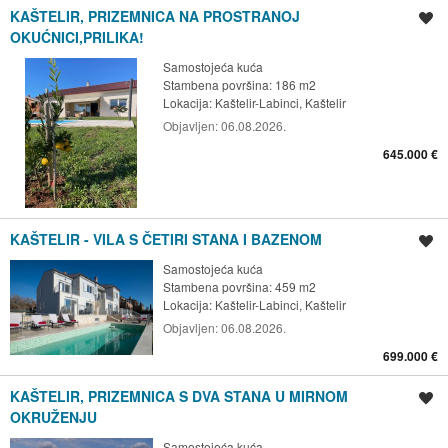
KAŠTELIR, PRIZEMNICA NA PROSTRANOJ
Spremi oglas
OKUĆNICI,PRILIKA!
Samostojeća kuća
Stambena površina: 186 m2
Lokacija:
Kaštelir-Labinci, Kaštelir
Objavljen:
06.08.2026.
645.000 €
KAŠTELIR - VILA S ČETIRI STANA I BAZENOM
Spremi oglas
Samostojeća kuća
Stambena površina: 459 m2
Lokacija:
Kaštelir-Labinci, Kaštelir
Objavljen:
06.08.2026.
699.000 €
KAŠTELIR, PRIZEMNICA S DVA STANA U MIRNOM
Spremi oglas
OKRUŽENJU
Samostojeća kuća