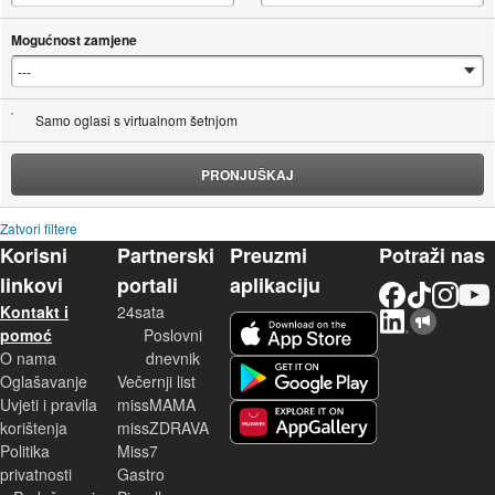
Mogućnost zamjene
Samo oglasi s virtualnom šetnjom
PRONJUŠKAJ
Zatvori filtere
Korisni
Partnerski
Preuzmi
Potraži nas
linkovi
portali
aplikaciju
Facebook
TikTok
Instagram
YouTu
Kontakt i
24sata
LinkedIn
Njuškalo blog
iOS aplikacija
pomoć
Poslovni
O nama
dnevnik
Android aplikacija
Oglašavanje
Večernji list
Uvjeti i pravila
missMAMA
korištenja
missZDRAVA
Huawei aplikacija
Politika
Miss7
privatnosti
Gastro