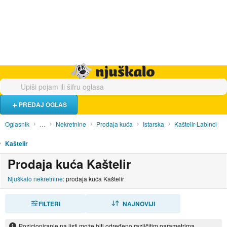
Hrana i piće
Turistički smještaj
Poslovi
Njuškalo naslovnica
PREDAJ OGLAS
Oglasnik
…
Nekretnine
Prodaja kuća
Istarska
Kaštelir-Labinci
Kaštelir
Prodaja kuća Kaštelir
Njuškalo nekretnine
: prodaja kuća Kaštelir
FILTERI
SORTIRAJ
NAJNOVIJI
Pozicioniranje na listi može biti određeno različitim parametrima.