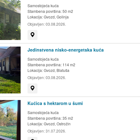
Samostojeća kuća
Stambena površina: 50 m2
Lokacija:
Gvozd, Golinja
Objavljen:
03.08.2026.
Prikaži na mapi
Jedinstvena nisko-energetska kuća
Samostojeća kuća
Stambena površina: 114 m2
Lokacija:
Gvozd, Blatuša
Objavljen:
03.08.2026.
Prikaži na mapi
Kućica s hektarom u šumi
Samostojeća kuća
Stambena površina: 35 m2
Lokacija:
Gvozd, Ostrožin
Objavljen:
31.07.2026.