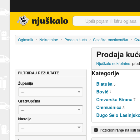
Njuškalo naslovnica
Oglasnik
Nekretnine
Prodaja kuća
Sisačko-moslavačka
Gv
Prodaja ku
Njuškalo nekretnine
: pro
Kategorije
FILTRIRAJ REZULTATE
Županija
Blatuša
5
Bović
7
---
Crevarska Strana
7
Grad/Općina
Čremušnica
3
---
Dugo Selo Lasinjsk
Naselje
---
Pozicioniranje na listi 