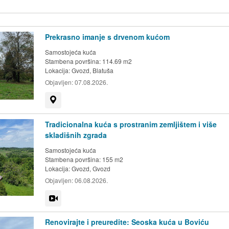
Prekrasno imanje s drvenom kućom
Samostojeća kuća
Stambena površina: 114.69 m2
Lokacija:
Gvozd, Blatuša
Objavljen:
07.08.2026.
Prikaži na mapi
Tradicionalna kuća s prostranim zemljištem i više
skladišnih zgrada
Samostojeća kuća
Stambena površina: 155 m2
Lokacija:
Gvozd, Gvozd
Objavljen:
06.08.2026.
Video
Renovirajte i preuredite: Seoska kuća u Boviću