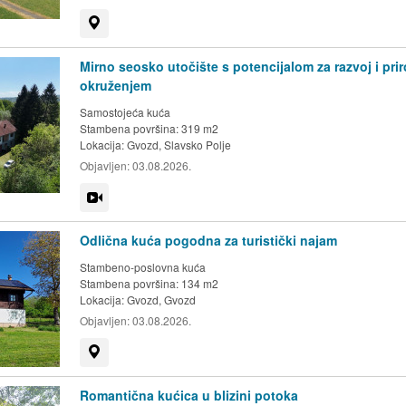
Prikaži na mapi
Mirno seosko utočište s potencijalom za razvoj i pri
okruženjem
Samostojeća kuća
Stambena površina: 319 m2
Lokacija:
Gvozd, Slavsko Polje
Objavljen:
03.08.2026.
Video
Odlična kuća pogodna za turistički najam
Stambeno-poslovna kuća
Stambena površina: 134 m2
Lokacija:
Gvozd, Gvozd
Objavljen:
03.08.2026.
Prikaži na mapi
Romantična kućica u blizini potoka