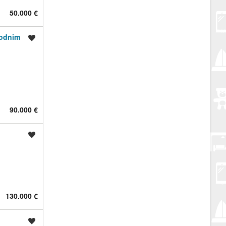
50.000 €
rodnim
Spremi oglas
90.000 €
Spremi oglas
130.000 €
Spremi oglas