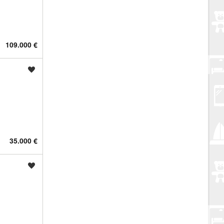
109.000 €
Spremi oglas
35.000 €
Spremi oglas