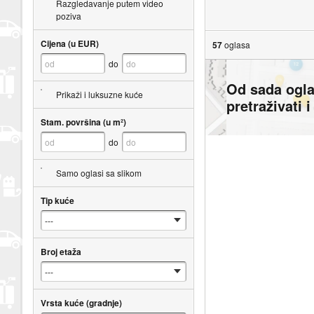
Razgledavanje putem video
poziva
Cijena (u EUR)
57
oglasa
do
Od sada ogl
Prikaži i luksuzne kuće
pretraživati 
Stam. površina (u m²)
do
Samo oglasi sa slikom
Tip kuće
Broj etaža
Vrsta kuće (gradnje)