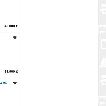
45.000 €
Spremi oglas
99.900 €
23 m2
Spremi oglas