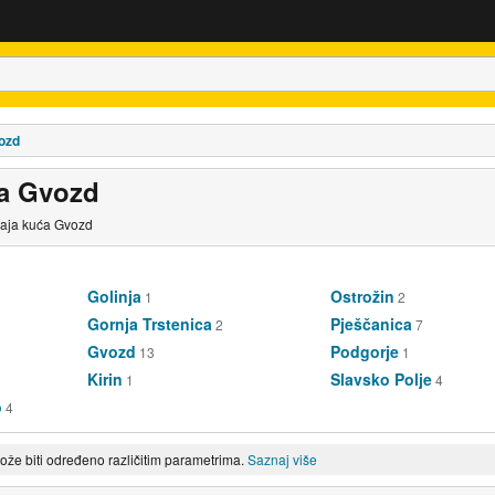
ozd
ća Gvozd
daja kuća Gvozd
Golinja
Ostrožin
1
2
Gornja Trstenica
Pješčanica
2
7
Gvozd
Podgorje
13
1
Kirin
Slavsko Polje
1
4
o
4
može biti određeno različitim parametrima.
Saznaj više