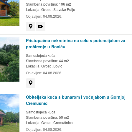
Stambena površina: 106 m2
Lokacija:
Gvozd, Slavsko Polje
Objavljen:
04.08.2026.
Prikaži na mapi
Video
Pristupačna nekretnina na selu s potencijalom za
proširenje u Boviću
Samostojeća kuća
Stambena površina: 44 m2
Lokacija:
Gvozd, Bović
Objavljen:
04.08.2026.
Prikaži na mapi
Obiteljska kuća s bunarom i voćnjakom u Gornjoj
Čremušnici
Samostojeća kuća
Stambena površina: 50 m2
Lokacija:
Gvozd, Čremušnica
Objavljen:
04.08.2026.