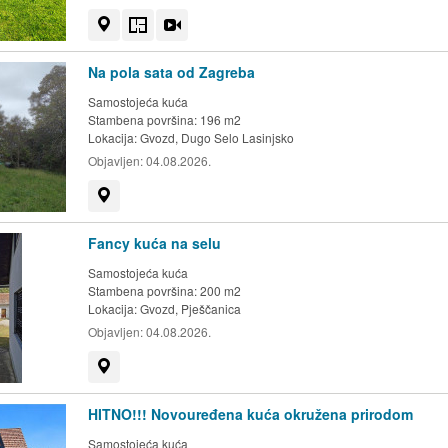
Prikaži na mapi
Tlocrt
Video
Na pola sata od Zagreba
Samostojeća kuća
Stambena površina: 196 m2
Lokacija:
Gvozd, Dugo Selo Lasinjsko
Objavljen:
04.08.2026.
Prikaži na mapi
Fancy kuća na selu
Samostojeća kuća
Stambena površina: 200 m2
Lokacija:
Gvozd, Pješčanica
Objavljen:
04.08.2026.
Prikaži na mapi
HITNO!!! Novouređena kuća okružena prirodom
Samostojeća kuća