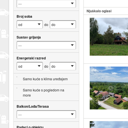
Njuškalo oglasi
Broj soba
do
Sustav grijanja
Energetski razred
do
Samo kuće s klima uređajem
Samo kuće s pogledom na
more
Balkon/Lođa/Terasa
Podaci o objektu