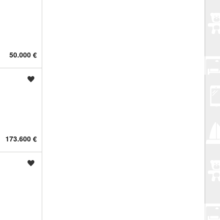
50.000 €
Spremi oglas
173.600 €
Spremi oglas