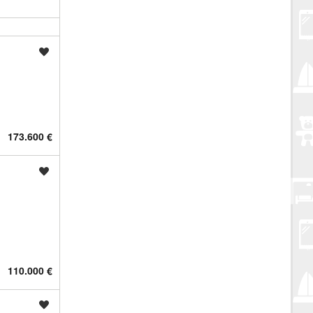
Spremi oglas
173.600 €
Spremi oglas
110.000 €
Spremi oglas