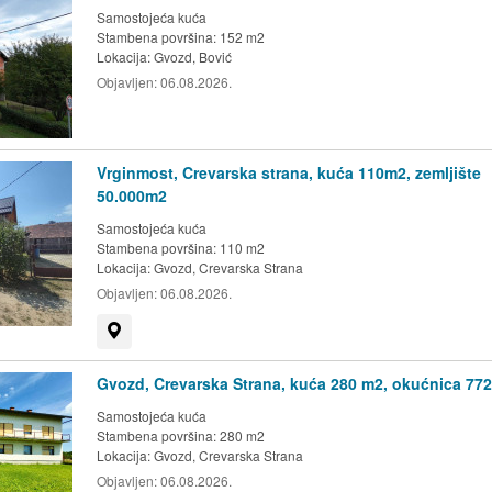
Samostojeća kuća
Stambena površina: 152 m2
Lokacija:
Gvozd, Bović
Objavljen:
06.08.2026.
Vrginmost, Crevarska strana, kuća 110m2, zemljište
50.000m2
Samostojeća kuća
Stambena površina: 110 m2
Lokacija:
Gvozd, Crevarska Strana
Objavljen:
06.08.2026.
Prikaži na mapi
Gvozd, Crevarska Strana, kuća 280 m2, okućnica 77
Samostojeća kuća
Stambena površina: 280 m2
Lokacija:
Gvozd, Crevarska Strana
Objavljen:
06.08.2026.