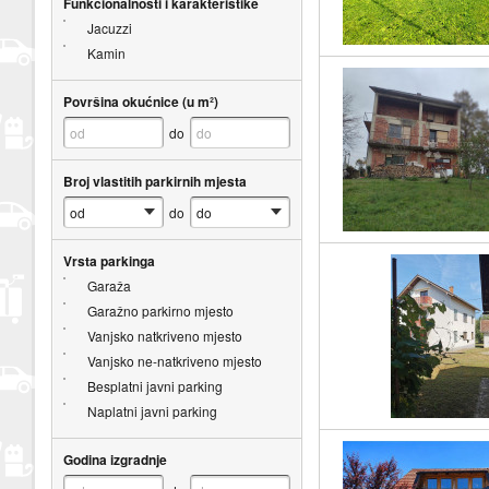
Funkcionalnosti i karakteristike
Jacuzzi
Kamin
Površina okućnice (u m²)
do
Broj vlastitih parkirnih mjesta
do
Vrsta parkinga
Garaža
Garažno parkirno mjesto
Vanjsko natkriveno mjesto
Vanjsko ne-natkriveno mjesto
Besplatni javni parking
Naplatni javni parking
Godina izgradnje