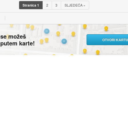
Stranica
1
2
3
SLJEDEĆA
»
ase možeš
OTVORI KART
i putem karte!