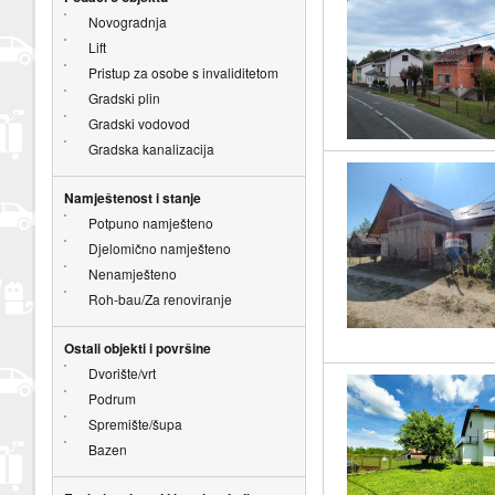
Novogradnja
Lift
Pristup za osobe s invaliditetom
Gradski plin
Gradski vodovod
Gradska kanalizacija
Namještenost i stanje
Potpuno namješteno
Djelomično namješteno
Nenamješteno
Roh-bau/Za renoviranje
Ostali objekti i površine
Dvorište/vrt
Podrum
Spremište/šupa
Bazen