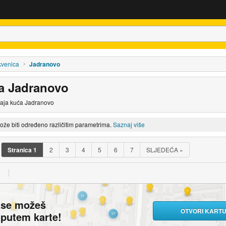
kvenica
Jadranovo
a Jadranovo
daja kuća Jadranovo
može biti određeno različitim parametrima.
Saznaj više
Stranica
1
2
3
4
5
6
7
SLJEDEĆA
»
ase možeš
OTVORI KART
i putem karte!