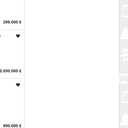
299.000 €
m
Spremi oglas
2.050.000 €
Spremi oglas
950.000 €