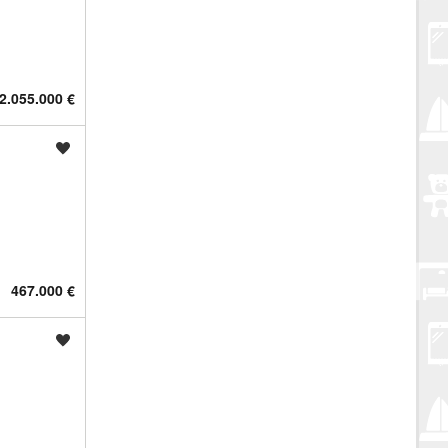
2.055.000 €
Spremi oglas
467.000 €
Spremi oglas