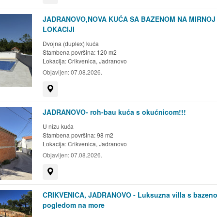
JADRANOVO,NOVA KUĆA SA BAZENOM NA MIRNOJ
LOKACIJI
Dvojna (duplex) kuća
Stambena površina: 120 m2
Lokacija:
Crikvenica, Jadranovo
Objavljen:
07.08.2026.
Prikaži na mapi
JADRANOVO- roh-bau kuća s okućnicom!!!
U nizu kuća
Stambena površina: 98 m2
Lokacija:
Crikvenica, Jadranovo
Objavljen:
07.08.2026.
Prikaži na mapi
CRIKVENICA, JADRANOVO - Luksuzna villa s bazeno
pogledom na more