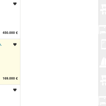
Spremi oglas
450.000 €
,
Spremi oglas
169.000 €
Spremi oglas