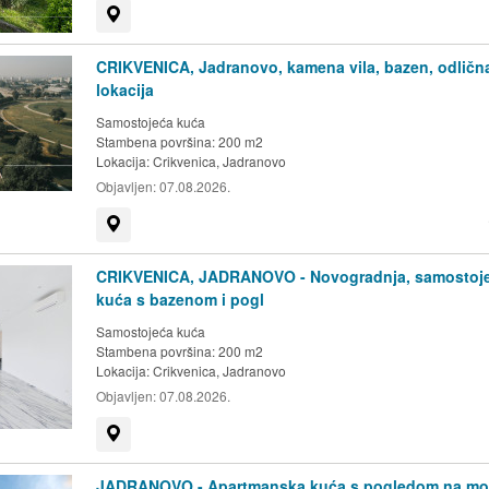
Prikaži na mapi
CRIKVENICA, Jadranovo, kamena vila, bazen, odličn
lokacija
Samostojeća kuća
Stambena površina: 200 m2
Lokacija:
Crikvenica, Jadranovo
Objavljen:
07.08.2026.
Prikaži na mapi
CRIKVENICA, JADRANOVO - Novogradnja, samostoj
kuća s bazenom i pogl
Samostojeća kuća
Stambena površina: 200 m2
Lokacija:
Crikvenica, Jadranovo
Objavljen:
07.08.2026.
Prikaži na mapi
JADRANOVO - Apartmanska kuća s pogledom na mo