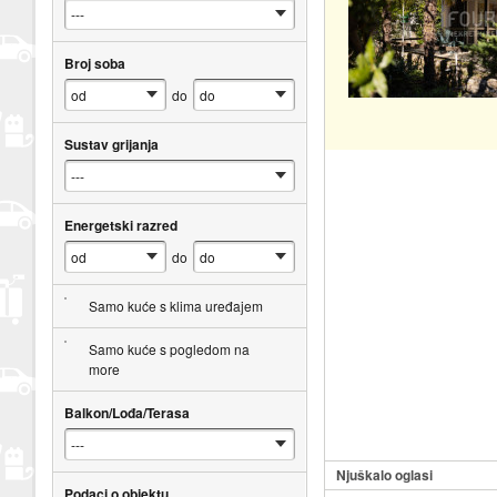
Broj soba
do
Sustav grijanja
Energetski razred
do
Samo kuće s klima uređajem
Samo kuće s pogledom na
more
Balkon/Lođa/Terasa
Njuškalo oglasi
Podaci o objektu