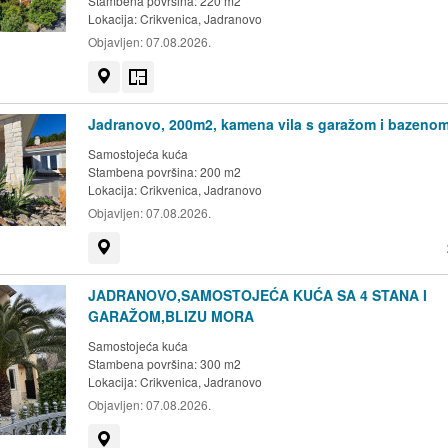
Stambena površina: 220 m2
Lokacija:
Crikvenica, Jadranovo
Objavljen:
07.08.2026.
Prikaži na mapi
Tlocrt
Jadranovo, 200m2, kamena vila s garažom i bazeno
Samostojeća kuća
Stambena površina: 200 m2
Lokacija:
Crikvenica, Jadranovo
Objavljen:
07.08.2026.
Prikaži na mapi
JADRANOVO,SAMOSTOJEĆA KUĆA SA 4 STANA I
GARAŽOM,BLIZU MORA
Samostojeća kuća
Stambena površina: 300 m2
Lokacija:
Crikvenica, Jadranovo
Objavljen:
07.08.2026.
Prikaži na mapi