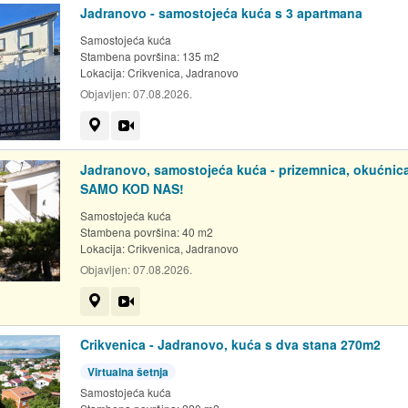
Jadranovo - samostojeća kuća s 3 apartmana
Samostojeća kuća
Stambena površina: 135 m2
Lokacija:
Crikvenica, Jadranovo
Objavljen:
07.08.2026.
Prikaži na mapi
Video
Jadranovo, samostojeća kuća - prizemnica, okućnica
SAMO KOD NAS!
Samostojeća kuća
Stambena površina: 40 m2
Lokacija:
Crikvenica, Jadranovo
Objavljen:
07.08.2026.
Prikaži na mapi
Video
Crikvenica - Jadranovo, kuća s dva stana 270m2
Virtualna šetnja
Samostojeća kuća