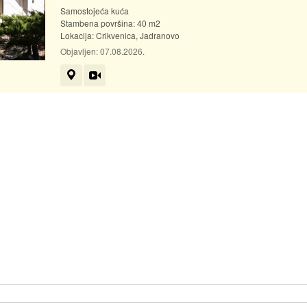
Samostojeća kuća
Stambena površina: 40 m2
Lokacija:
Crikvenica, Jadranovo
Objavljen:
07.08.2026.
Prikaži na mapi
Video