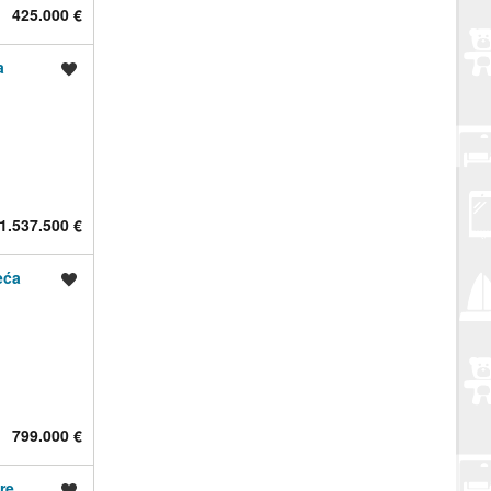
425.000 €
a
Spremi oglas
1.537.500 €
eća
Spremi oglas
799.000 €
re
Spremi oglas