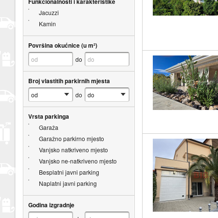
Funkcionalnosti i karakteristike
Jacuzzi
Kamin
Površina okućnice (u m²)
do
Broj vlastitih parkirnih mjesta
do
Vrsta parkinga
Garaža
Garažno parkirno mjesto
Vanjsko natkriveno mjesto
Vanjsko ne-natkriveno mjesto
Besplatni javni parking
Naplatni javni parking
Godina izgradnje