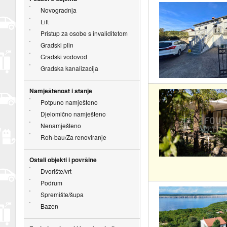
Novogradnja
Lift
Pristup za osobe s invaliditetom
Gradski plin
Gradski vodovod
Gradska kanalizacija
Namještenost i stanje
Potpuno namješteno
Djelomično namješteno
Nenamješteno
Roh-bau/Za renoviranje
Ostali objekti i površine
Dvorište/vrt
Podrum
Spremište/šupa
Bazen