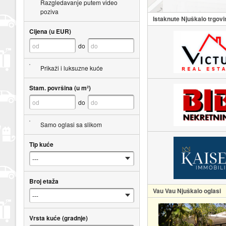
Razgledavanje putem video
poziva
Istaknute Njuškalo trgovi
Cijena (u EUR)
do
Prikaži i luksuzne kuće
Stam. površina (u m²)
do
Samo oglasi sa slikom
Tip kuće
Broj etaža
Vau Vau Njuškalo oglasi
Vrsta kuće (gradnje)