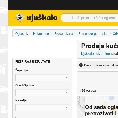
Njuškalo naslovnica
Oglasnik
Nekretnine
Prodaja kuća
Primorsko-goranska
Cri
Prodaja kuć
Njuškalo nekretnine
: pro
FILTRIRAJ REZULTATE
Pozicioniranje na listi 
Županija
---
Grad/Općina
156
oglasa
---
Naselje
Od sada ogl
---
pretraživati 