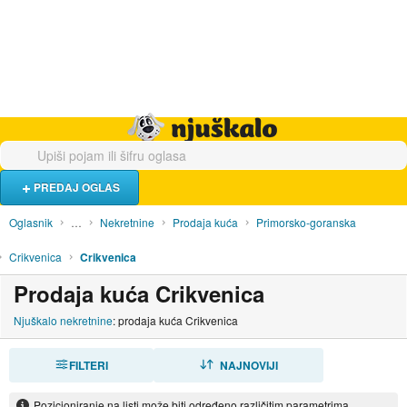
Hrana i piće
Turistički smještaj
Poslovi
Njuškalo naslovnica
PREDAJ OGLAS
Oglasnik
…
Nekretnine
Prodaja kuća
Primorsko-goranska
Crikvenica
Crikvenica
Prodaja kuća Crikvenica
Njuškalo nekretnine
: prodaja kuća Crikvenica
FILTERI
SORTIRAJ
NAJNOVIJI
Pozicioniranje na listi može biti određeno različitim parametrima.