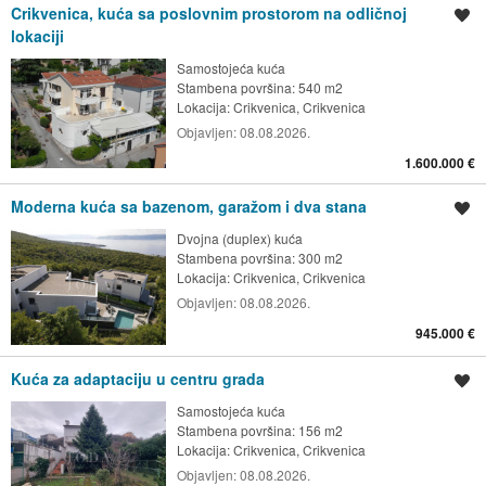
Crikvenica, kuća sa poslovnim prostorom na odličnoj
Spremi oglas
lokaciji
Samostojeća kuća
Stambena površina: 540 m2
Lokacija:
Crikvenica, Crikvenica
Objavljen:
08.08.2026.
1.600.000 €
Moderna kuća sa bazenom, garažom i dva stana
Spremi oglas
Dvojna (duplex) kuća
Stambena površina: 300 m2
Lokacija:
Crikvenica, Crikvenica
Objavljen:
08.08.2026.
945.000 €
Kuća za adaptaciju u centru grada
Spremi oglas
Samostojeća kuća
Stambena površina: 156 m2
Lokacija:
Crikvenica, Crikvenica
Objavljen:
08.08.2026.