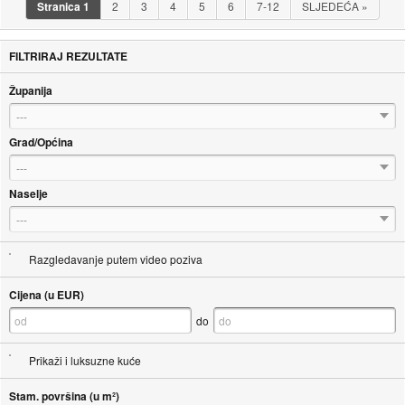
Stranica
1
2
3
4
5
6
7-12
SLJEDEĆA
»
FILTRIRAJ REZULTATE
Županija
---
Grad/Općina
---
Naselje
---
Razgledavanje putem video poziva
Cijena (u EUR)
do
Prikaži i luksuzne kuće
Stam. površina (u m²)