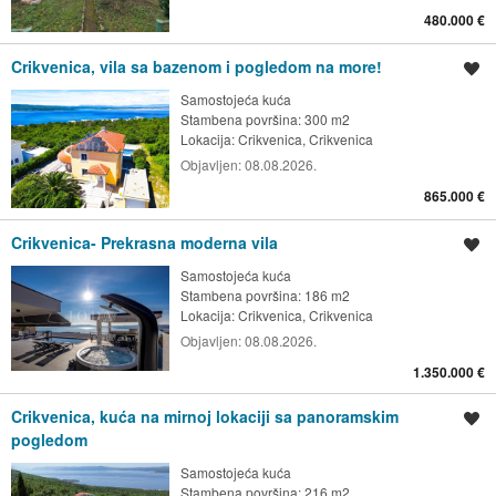
480.000 €
Crikvenica, vila sa bazenom i pogledom na more!
Spremi oglas
Samostojeća kuća
Stambena površina: 300 m2
Lokacija:
Crikvenica, Crikvenica
Objavljen:
08.08.2026.
865.000 €
Crikvenica- Prekrasna moderna vila
Spremi oglas
Samostojeća kuća
Stambena površina: 186 m2
Lokacija:
Crikvenica, Crikvenica
Objavljen:
08.08.2026.
1.350.000 €
Crikvenica, kuća na mirnoj lokaciji sa panoramskim
Spremi oglas
pogledom
Samostojeća kuća
Stambena površina: 216 m2