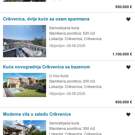
930.000 €
Crikvenica, dvije kuće sa osam apartmana
Spremi oglas
Samostojeća kuća
Stambena površina: 520 m2
Lokacija:
Crikvenica, Crikvenica
Objavljen:
08.08.2026.
1.100.000 €
Kuća novogradnja Crikvenica sa bazenom
Spremi oglas
U nizu kuća
Stambena površina: 200 m2
Lokacija:
Crikvenica, Crikvenica
Objavljen:
08.08.2026.
650.000 €
Moderna vila u zaleđu Crikvenice
Spremi oglas
Samostojeća kuća
Stambena površina: 350 m2
Lokacija:
Crikvenica, Crikvenica