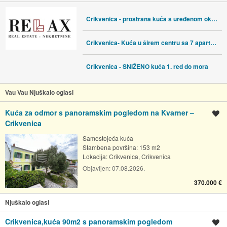
Crikvenica - prostrana kuća s uređenom okućnicom
Crikvenica- Kuća u širem centru sa 7 apartmana
Crikvenica - SNIŽENO kuća 1. red do mora
Vau Vau Njuškalo oglasi
Kuća za odmor s panoramskim pogledom na Kvarner –
Spremi oglas
Crikvenica
Samostojeća kuća
Stambena površina: 153 m2
Lokacija:
Crikvenica, Crikvenica
Objavljen:
07.08.2026.
370.000 €
Njuškalo oglasi
Crikvenica,kuća 90m2 s panoramskim pogledom
Spremi oglas