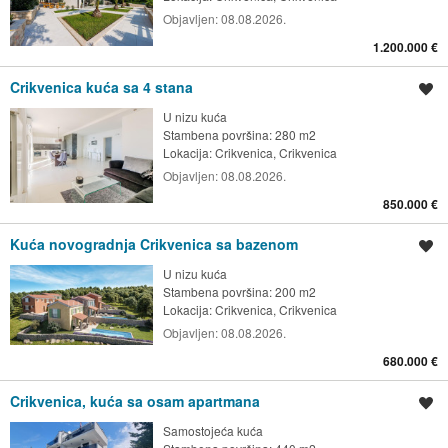
Objavljen:
08.08.2026.
1.200.000 €
Crikvenica kuća sa 4 stana
Spremi oglas
U nizu kuća
Stambena površina: 280 m2
Lokacija:
Crikvenica, Crikvenica
Objavljen:
08.08.2026.
850.000 €
Kuća novogradnja Crikvenica sa bazenom
Spremi oglas
U nizu kuća
Stambena površina: 200 m2
Lokacija:
Crikvenica, Crikvenica
Objavljen:
08.08.2026.
680.000 €
Crikvenica, kuća sa osam apartmana
Spremi oglas
Samostojeća kuća