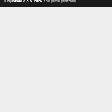
© Njuškalo d.o.o. 2026.
Sva prava pridržana.