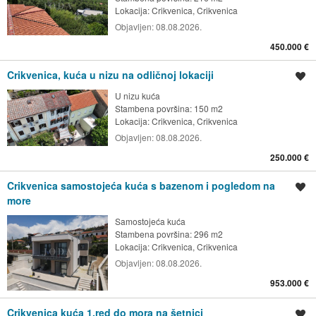
Lokacija:
Crikvenica, Crikvenica
Objavljen:
08.08.2026.
450.000 €
Crikvenica, kuća u nizu na odličnoj lokaciji
Spremi oglas
U nizu kuća
Stambena površina: 150 m2
Lokacija:
Crikvenica, Crikvenica
Objavljen:
08.08.2026.
250.000 €
Crikvenica samostojeća kuća s bazenom i pogledom na
Spremi oglas
more
Samostojeća kuća
Stambena površina: 296 m2
Lokacija:
Crikvenica, Crikvenica
Objavljen:
08.08.2026.
953.000 €
Crikvenica kuća 1.red do mora na šetnici
Spremi oglas