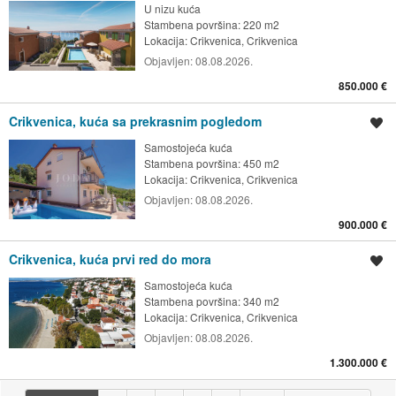
U nizu kuća
Stambena površina: 220 m2
Lokacija:
Crikvenica, Crikvenica
Objavljen:
08.08.2026.
850.000 €
Crikvenica, kuća sa prekrasnim pogledom
Spremi oglas
Samostojeća kuća
Stambena površina: 450 m2
Lokacija:
Crikvenica, Crikvenica
Objavljen:
08.08.2026.
900.000 €
Crikvenica, kuća prvi red do mora
Spremi oglas
Samostojeća kuća
Stambena površina: 340 m2
Lokacija:
Crikvenica, Crikvenica
Objavljen:
08.08.2026.
1.300.000 €