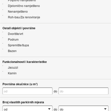
Djelomično namješteno
Nenamješteno
Roh-bau/Za renoviranje
Ostali objekti i površine
Dvorište/vrt
Podrum
Spremište/šupa
Bazen
Funkcionalnosti i karakteristike
Jacuzzi
Kamin
Površina okućnice (u m²)
do
Broj vlastitih parkirnih mjesta
do