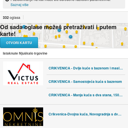
Saznaj više
332
oglasa
Od sada oglase možeš pretraživati i putem
karte!
OTVORI KARTU
Istaknute Njuškalo trgovine
CRIKVENICA - Dvije kuće s bazenom i maslinikom
CRIKVENICA - Samostojeća kuća s bazenom
CRIKVENICA - Manja kuća s dva stana, 150 m od mora
Crikvenica-Dvojna kuća, Novogradnja s dva stana