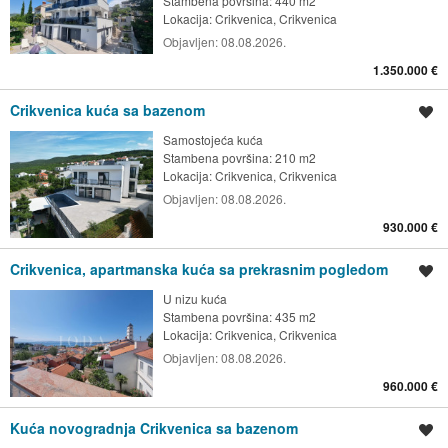
Stambena površina: 440 m2
Lokacija:
Crikvenica, Crikvenica
Objavljen:
08.08.2026.
1.350.000 €
Crikvenica kuća sa bazenom
Spremi oglas
Samostojeća kuća
Stambena površina: 210 m2
Lokacija:
Crikvenica, Crikvenica
Objavljen:
08.08.2026.
930.000 €
Crikvenica, apartmanska kuća sa prekrasnim pogledom
Spremi oglas
U nizu kuća
Stambena površina: 435 m2
Lokacija:
Crikvenica, Crikvenica
Objavljen:
08.08.2026.
960.000 €
Kuća novogradnja Crikvenica sa bazenom
Spremi oglas