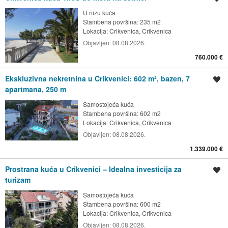
U nizu kuća
Stambena površina: 235 m2
Lokacija:
Crikvenica, Crikvenica
Objavljen:
08.08.2026.
760.000 €
Ekskluzivna nekretnina u Crikvenici: 602 m², bazen, 7
Spremi oglas
apartmana, 250 m
Samostojeća kuća
Stambena površina: 602 m2
Lokacija:
Crikvenica, Crikvenica
Objavljen:
08.08.2026.
1.339.000 €
Prostrana kuća u Crikvenici – Idealna investicija za
Spremi oglas
turizam
Samostojeća kuća
Stambena površina: 600 m2
Lokacija:
Crikvenica, Crikvenica
Objavljen:
08.08.2026.