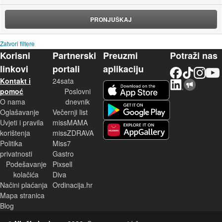
PRONJUŠKAJ
Zatvori filtere
Korisni
Partnerski
Preuzmi
Potraži nas
linkovi
portali
aplikaciju
Facebook
TikTok
Instagram
YouTu
Kontakt i
24sata
LinkedIn
Njuškalo blog
iOS aplikacija
pomoć
Poslovni
O nama
dnevnik
Android aplikacija
Oglašavanje
Večernji list
Uvjeti i pravila
missMAMA
korištenja
missZDRAVA
Huawei aplikacija
Politika
Miss7
privatnosti
Gastro
Podešavanje
Pixsell
kolačića
Diva
Načini plaćanja
Ordinacija.hr
Mapa stranica
Blog