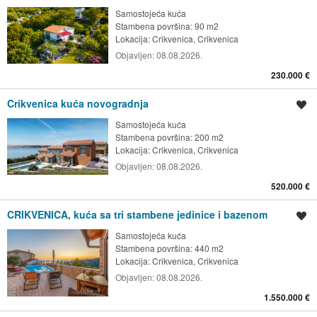
Samostojeća kuća
Stambena površina: 90 m2
Lokacija:
Crikvenica, Crikvenica
Objavljen:
08.08.2026.
230.000 €
Crikvenica kuća novogradnja
Spremi oglas
Samostojeća kuća
Stambena površina: 200 m2
Lokacija:
Crikvenica, Crikvenica
Objavljen:
08.08.2026.
520.000 €
CRIKVENICA, kuća sa tri stambene jedinice i bazenom
Spremi oglas
Samostojeća kuća
Stambena površina: 440 m2
Lokacija:
Crikvenica, Crikvenica
Objavljen:
08.08.2026.
1.550.000 €