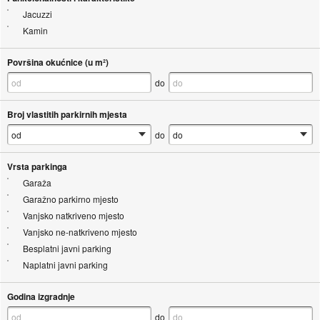
Jacuzzi
Kamin
Površina okućnice (u m²)
do
Broj vlastitih parkirnih mjesta
do
Vrsta parkinga
Garaža
Garažno parkirno mjesto
Vanjsko natkriveno mjesto
Vanjsko ne-natkriveno mjesto
Besplatni javni parking
Naplatni javni parking
Godina izgradnje
do