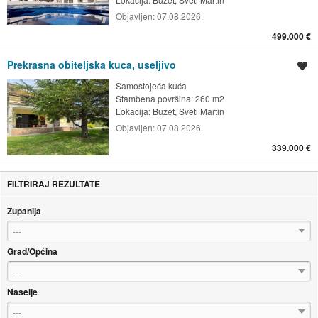
Objavljen:
07.08.2026.
499.000 €
Prekrasna obiteljska kuca, useljivo
Spremi oglas
Samostojeća kuća
Stambena površina: 260 m2
Lokacija:
Buzet, Sveti Martin
Objavljen:
07.08.2026.
339.000 €
FILTRIRAJ REZULTATE
Županija
---
Grad/Općina
---
Naselje
---