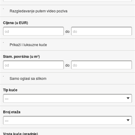
Razgledavanje putem video poziva
Cijena (u EUR)
do
Prikaži i luksuzne kuće
Stam. površina (u m²)
do
Samo oglasi sa slikom
Tip kuće
Broj etaža
Vrsta kuće (gradnje)