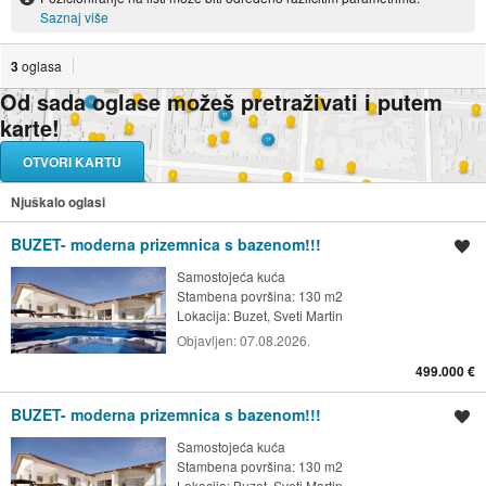
Saznaj više
3
oglasa
Od sada oglase možeš pretraživati i putem
karte!
OTVORI KARTU
Njuškalo oglasi
BUZET- moderna prizemnica s bazenom!!!
Spremi oglas
Samostojeća kuća
Stambena površina: 130 m2
Lokacija:
Buzet, Sveti Martin
Objavljen:
07.08.2026.
499.000 €
BUZET- moderna prizemnica s bazenom!!!
Spremi oglas
Samostojeća kuća
Stambena površina: 130 m2
Lokacija:
Buzet, Sveti Martin