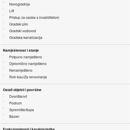
Novogradnja
Lift
Pristup za osobe s invaliditetom
Gradski plin
Gradski vodovod
Gradska kanalizacija
Namještenost i stanje
Potpuno namješteno
Djelomično namješteno
Nenamješteno
Roh-bau/Za renoviranje
Ostali objekti i površine
Dvorište/vrt
Podrum
Spremište/šupa
Bazen
Funkcionalnosti i karakteristike