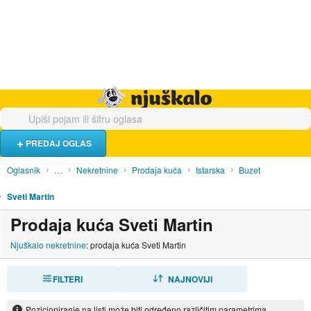
Hrana i piće
Turistički smještaj
Poslovi
Njuškalo naslovnica
PREDAJ OGLAS
Oglasnik
…
Nekretnine
Prodaja kuća
Istarska
Buzet
Sveti Martin
Prodaja kuća Sveti Martin
Njuškalo nekretnine
: prodaja kuća Sveti Martin
FILTERI
SORTIRAJ
NAJNOVIJI
Pozicioniranje na listi može biti određeno različitim parametrima.