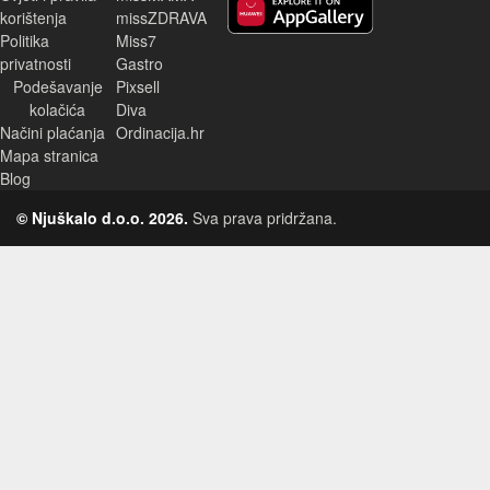
korištenja
missZDRAVA
Huawei aplikacija
Politika
Miss7
privatnosti
Gastro
Podešavanje
Pixsell
kolačića
Diva
Načini plaćanja
Ordinacija.hr
Mapa stranica
Blog
© Njuškalo d.o.o. 2026.
Sva prava pridržana.