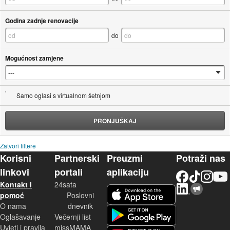
Godina zadnje renovacije
do
Mogućnost zamjene
Samo oglasi s virtualnom šetnjom
PRONJUŠKAJ
Zatvori filtere
Korisni
Partnerski
Preuzmi
Potraži nas
linkovi
portali
aplikaciju
Facebook
TikTok
Instagram
YouTu
Kontakt i
24sata
LinkedIn
Njuškalo blog
iOS aplikacija
pomoć
Poslovni
O nama
dnevnik
Android aplikacija
Oglašavanje
Večernji list
Uvjeti i pravila
missMAMA