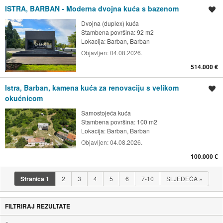
ISTRA, BARBAN - Moderna dvojna kuća s bazenom
Spremi oglas
Dvojna (duplex) kuća
Stambena površina: 92 m2
Lokacija:
Barban, Barban
Objavljen:
04.08.2026.
514.000 €
Istra, Barban, kamena kuća za renovaciju s velikom
Spremi oglas
okućnicom
Samostojeća kuća
Stambena površina: 100 m2
Lokacija:
Barban, Barban
Objavljen:
04.08.2026.
100.000 €
Stranica
1
2
3
4
5
6
7-10
SLJEDEĆA
»
FILTRIRAJ REZULTATE