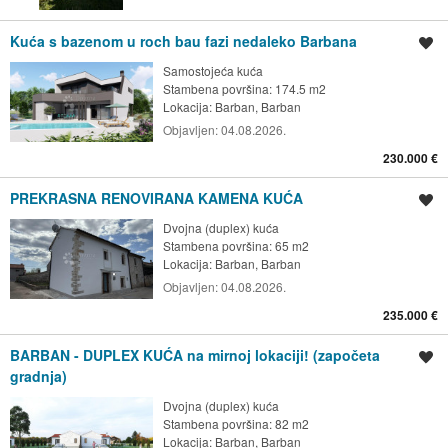
Kuća s bazenom u roch bau fazi nedaleko Barbana
Spremi oglas
Samostojeća kuća
Stambena površina: 174.5 m2
Lokacija:
Barban, Barban
Objavljen:
04.08.2026.
230.000 €
PREKRASNA RENOVIRANA KAMENA KUĆA
Spremi oglas
Dvojna (duplex) kuća
Stambena površina: 65 m2
Lokacija:
Barban, Barban
Objavljen:
04.08.2026.
235.000 €
BARBAN - DUPLEX KUĆA na mirnoj lokaciji! (započeta
Spremi oglas
gradnja)
Dvojna (duplex) kuća
Stambena površina: 82 m2
Lokacija:
Barban, Barban