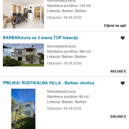
Samostojeća kuća
Stambena površina: 142 m2
Lokacija:
Barban, Barban
Objavljen:
06.08.2026.
Cijena na upit
BARBAN,kuća sa 2 stana,TOP lokacija
Spremi oglas
Samostojeća kuća
Stambena površina: 360 m2
Lokacija:
Barban, Barban
Objavljen:
06.08.2026.
465.000 €
PRILIKA! RUSTIKALNA VILLA - Barban okolica
Spremi oglas
Samostojeća kuća
Stambena površina: 85 m2
Lokacija:
Barban, Barban
Objavljen:
04.08.2026.
340.000 €