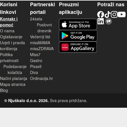
Korisni
Partnerski
Preuzmi
Potraži nas
linkovi
portali
aplikaciju
Facebook
TikTok
Instagram
YouTu
Kontakt i
24sata
LinkedIn
Njuškalo blog
iOS aplikacija
pomoć
Poslovni
O nama
dnevnik
Android aplikacija
Oglašavanje
Večernji list
Uvjeti i pravila
missMAMA
korištenja
missZDRAVA
Huawei aplikacija
Politika
Miss7
privatnosti
Gastro
Podešavanje
Pixsell
kolačića
Diva
Načini plaćanja
Ordinacija.hr
Mapa stranica
Blog
© Njuškalo d.o.o. 2026.
Sva prava pridržana.