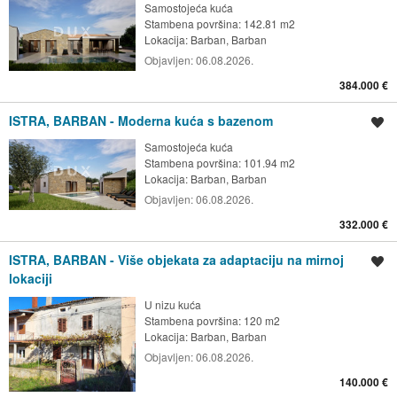
Samostojeća kuća
Stambena površina: 142.81 m2
Lokacija:
Barban, Barban
Objavljen:
06.08.2026.
384.000 €
ISTRA, BARBAN - Moderna kuća s bazenom
Spremi oglas
Samostojeća kuća
Stambena površina: 101.94 m2
Lokacija:
Barban, Barban
Objavljen:
06.08.2026.
332.000 €
ISTRA, BARBAN - Više objekata za adaptaciju na mirnoj
Spremi oglas
lokaciji
U nizu kuća
Stambena površina: 120 m2
Lokacija:
Barban, Barban
Objavljen:
06.08.2026.
140.000 €