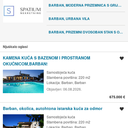
BARBAN, MODERNA PRIZEMNICA S GRIJANIM BAZENOM
BARBAN, URBANA VILA
BARBAN, PRIZEMNI DVOSOBAN STAN S OKUĆNICOM
Njuškalo oglasi
KAMENA KUĆA S BAZENOM I PROSTRANOM
Spremi oglas
OKUĆNICOM,BARBAN!
Samostojeća kuća
Stambena površina: 220 m2
Lokacija:
Barban, Barban
Objavljen:
06.08.2026.
675.000 €
Barban, okolica, autohtona istarska kuća za odmor
Spremi oglas
Samostojeća kuća
Stambena površina: 220 m2
Lokacija:
Barban, Barban