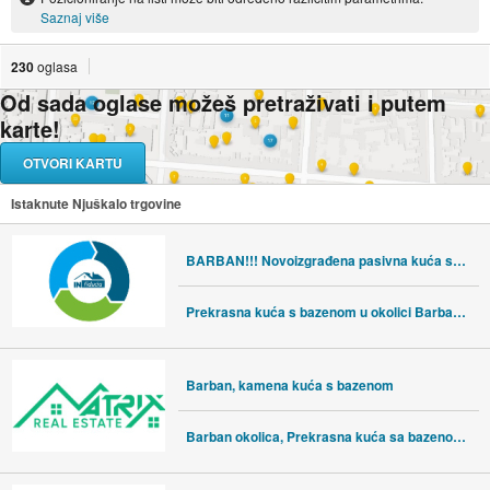
Saznaj više
230
oglasa
Od sada oglase možeš pretraživati i putem
karte!
OTVORI KARTU
Istaknute Njuškalo trgovine
BARBAN!!! Novoizgrađena pasivna kuća sa bazenom, okružena prirodom
Prekrasna kuća s bazenom u okolici Barbana na mirnoj lokaciji, 2 km od
Barban, kamena kuća s bazenom
Barban okolica, Prekrasna kuća sa bazenom na mirnoj lokaciji!