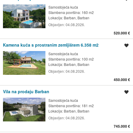
Samostojeća kuća
Stambena površina: 160 m2
Lokacija:
Barban, Barban
Objavljen:
04.08.2026.
520.000 €
Kamena kuća s prostranim zemljištem 6.358 m2
Spremi oglas
Samostojeća kuća
Stambena površina: 100 m2
Lokacija:
Barban, Barban
Objavljen:
04.08.2026.
450.000 €
Vila na prodaju Barban
Spremi oglas
Samostojeća kuća
Stambena površina: 181 m2
Lokacija:
Barban, Barban
Objavljen:
04.08.2026.
745.000 €