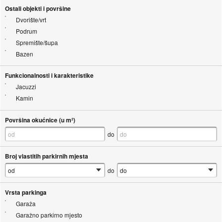
Ostali objekti i površine
Dvorište/vrt
Podrum
Spremište/šupa
Bazen
Funkcionalnosti i karakteristike
Jacuzzi
Kamin
Površina okućnice (u m²)
do
Broj vlastitih parkirnih mjesta
do
Vrsta parkinga
Garaža
Garažno parkirno mjesto