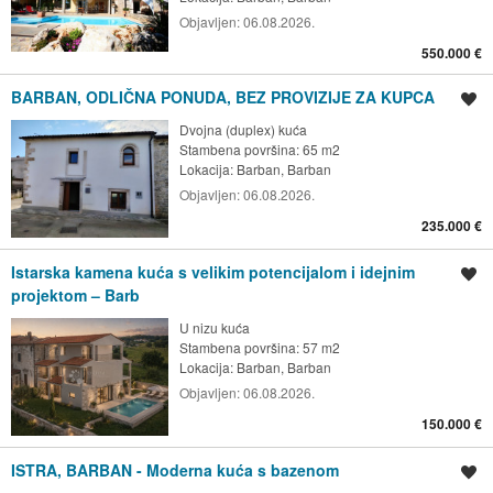
Objavljen:
06.08.2026.
550.000 €
BARBAN, ODLIČNA PONUDA, BEZ PROVIZIJE ZA KUPCA
Spremi oglas
Dvojna (duplex) kuća
Stambena površina: 65 m2
Lokacija:
Barban, Barban
Objavljen:
06.08.2026.
235.000 €
Istarska kamena kuća s velikim potencijalom i idejnim
Spremi oglas
projektom – Barb
U nizu kuća
Stambena površina: 57 m2
Lokacija:
Barban, Barban
Objavljen:
06.08.2026.
150.000 €
ISTRA, BARBAN - Moderna kuća s bazenom
Spremi oglas