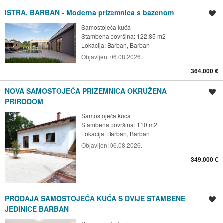
ISTRA, BARBAN - Moderna prizemnica s bazenom
Spremi oglas
Samostojeća kuća
Stambena površina: 122.85 m2
Lokacija:
Barban, Barban
Objavljen:
06.08.2026.
364.000 €
NOVA SAMOSTOJEĆA PRIZEMNICA OKRUŽENA
Spremi oglas
PRIRODOM
Samostojeća kuća
Stambena površina: 110 m2
Lokacija:
Barban, Barban
Objavljen:
06.08.2026.
349.000 €
PRODAJA SAMOSTOJEĆA KUĆA S DVIJE STAMBENE
Spremi oglas
JEDINICE BARBAN