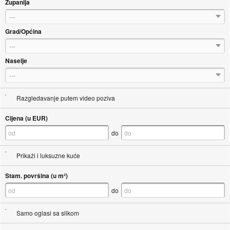
Županija
---
Grad/Općina
---
Naselje
---
Razgledavanje putem video poziva
Cijena (u EUR)
do
Prikaži i luksuzne kuće
Stam. površina (u m²)
do
Samo oglasi sa slikom