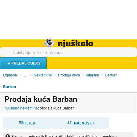
Hrana i piće
Turistički smještaj
Poslovi
Njuškalo naslovnica
PREDAJ OGLAS
Oglasnik
…
Nekretnine
Prodaja kuća
Istarska
Barban
Barban
Prodaja kuća Barban
Njuškalo nekretnine
: prodaja kuća Barban
FILTERI
SORTIRAJ
NAJNOVIJI
Pozicioniranje na listi može biti određeno različitim parametrima.