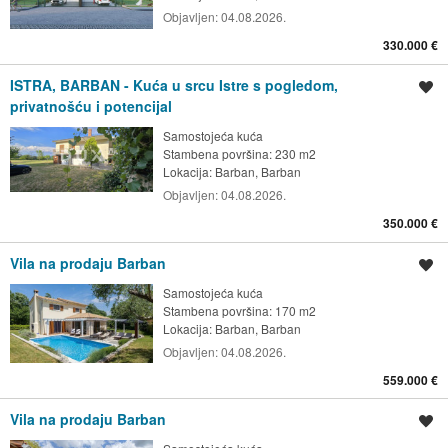
Objavljen:
04.08.2026.
330.000 €
ISTRA, BARBAN - Kuća u srcu Istre s pogledom,
Spremi oglas
privatnošću i potencijal
Samostojeća kuća
Stambena površina: 230 m2
Lokacija:
Barban, Barban
Objavljen:
04.08.2026.
350.000 €
Vila na prodaju Barban
Spremi oglas
Samostojeća kuća
Stambena površina: 170 m2
Lokacija:
Barban, Barban
Objavljen:
04.08.2026.
559.000 €
Vila na prodaju Barban
Spremi oglas