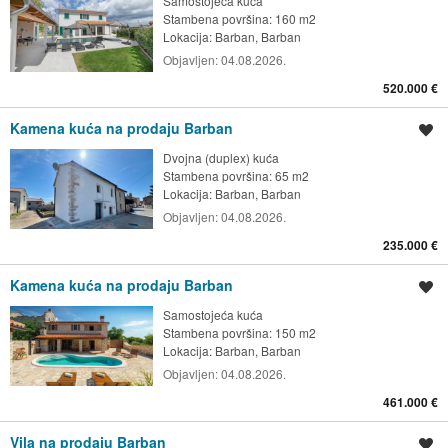
Samostojeća kuća
Stambena površina: 160 m2
Lokacija:
Barban, Barban
Objavljen:
04.08.2026.
520.000 €
Kamena kuća na prodaju Barban
Spremi oglas
Dvojna (duplex) kuća
Stambena površina: 65 m2
Lokacija:
Barban, Barban
Objavljen:
04.08.2026.
235.000 €
Kamena kuća na prodaju Barban
Spremi oglas
Samostojeća kuća
Stambena površina: 150 m2
Lokacija:
Barban, Barban
Objavljen:
04.08.2026.
461.000 €
Vila na prodaju Barban
Spremi oglas