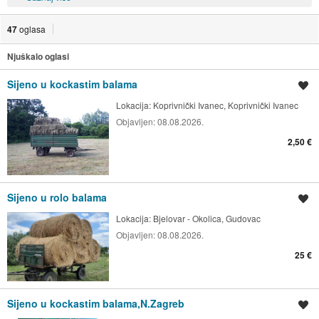
47
oglasa
Njuškalo oglasi
Sijeno u kockastim balama
Spremi oglas
Lokacija:
Koprivnički Ivanec, Koprivnički Ivanec
Objavljen:
08.08.2026.
2,50 €
Sijeno u rolo balama
Spremi oglas
Lokacija:
Bjelovar - Okolica, Gudovac
Objavljen:
08.08.2026.
25 €
Sijeno u kockastim balama,N.Zagreb
Spremi oglas