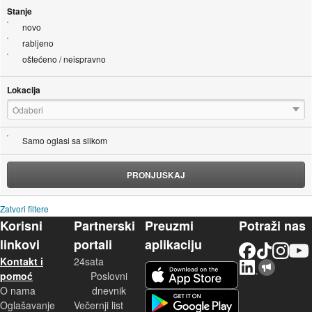
Stanje
novo
rabljeno
oštećeno / neispravno
Lokacija
Odaberi
Samo oglasi sa slikom
PRONJUŠKAJ
Zatvori filtere
Korisni
Partnerski
Preuzmi
Potraži nas
linkovi
portali
aplikaciju
Facebook
TikTok
Instagram
YouTu
Kontakt i
24sata
LinkedIn
Njuškalo blog
iOS aplikacija
pomoć
Poslovni
O nama
dnevnik
Android aplikacija
Oglašavanje
Večernji list