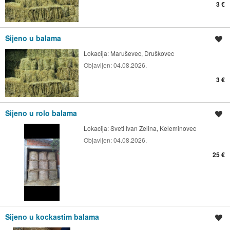
3 €
Sijeno u balama
Spremi oglas
Lokacija:
Maruševec, Druškovec
Objavljen:
04.08.2026.
3 €
Sijeno u rolo balama
Spremi oglas
Lokacija:
Sveti Ivan Zelina, Keleminovec
Objavljen:
04.08.2026.
25 €
Sijeno u kockastim balama
Spremi oglas