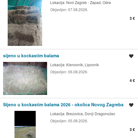
Lokacija:
Novi Zagreb - Zapad, Odra
Objavljen:
07.08.2026.
3 €
sijeno u kockastim balama
Spremi oglas
Lokacija:
Klenovnik, Lipovnik
Objavljen:
06.08.2026.
4 €
Sijeno u kockastim balama 2026 - okolica Novog Zagreba
Spremi oglas
Lokacija:
Brezovica, Donji Dragonožec
Objavljen:
05.08.2026.
3 €