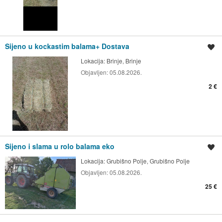
Sijeno u kockastim balama+ Dostava
Spremi oglas
Lokacija:
Brinje, Brinje
Objavljen:
05.08.2026.
2 €
Sijeno i slama u rolo balama eko
Spremi oglas
Lokacija:
Grubišno Polje, Grubišno Polje
Objavljen:
05.08.2026.
25 €