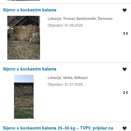
Sijeno u kockastim balama
Spremi oglas
Lokacija:
Trnovec Bartolovečki, Šemovec
Objavljen:
01.08.2026.
3 €
Sijeno u kockastim balama
Spremi oglas
Lokacija:
Velika, Biškupci
Objavljen:
31.07.2026.
2 €
Sijeno u kockastim balama 25–30 kg – TVPV, prijelaz na
Spremi oglas