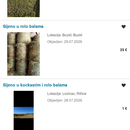
Sijeno u rolo balama
Spremi oglas
Lokacija:
Buzet, Buzet
Objavljen:
29.07.2026.
25 €
Sijeno u kockastim i rolo balama
Spremi oglas
Lokacija:
Lovinac, Ričice
Objavljen:
28.07.2026.
1 €