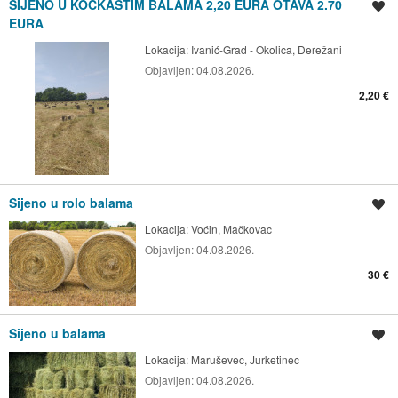
SIJENO U KOCKASTIM BALAMA 2,20 EURA OTAVA 2.70
Spremi oglas
EURA
Lokacija:
Ivanić-Grad - Okolica, Derežani
Objavljen:
04.08.2026.
2,20 €
Sijeno u rolo balama
Spremi oglas
Lokacija:
Voćin, Mačkovac
Objavljen:
04.08.2026.
30 €
Sijeno u balama
Spremi oglas
Lokacija:
Maruševec, Jurketinec
Objavljen:
04.08.2026.