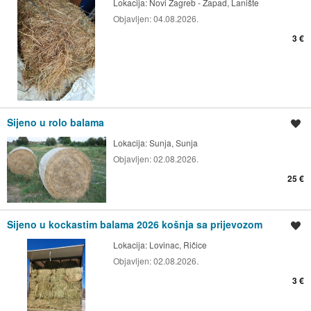
Lokacija:
Novi Zagreb - Zapad, Lanište
Objavljen:
04.08.2026.
3 €
Sijeno u rolo balama
Spremi oglas
Lokacija:
Sunja, Sunja
Objavljen:
02.08.2026.
25 €
Sijeno u kockastim balama 2026 košnja sa prijevozom
Spremi oglas
Lokacija:
Lovinac, Ričice
Objavljen:
02.08.2026.
3 €