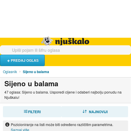
Hrana i piće
Turistički smještaj
Poslovi
Njuškalo naslovnica
PREDAJ OGLAS
Oglasnik
Sijeno u balama
Sijeno u balama
47 oglasa: Sijeno u balama. Usporedi cijene i odaberi najbolju ponudu na
Njuškalu!
FILTERI
SORTIRAJ
NAJNOVIJI
Pozicioniranje na listi može biti određeno različitim parametrima.
Saznaj više