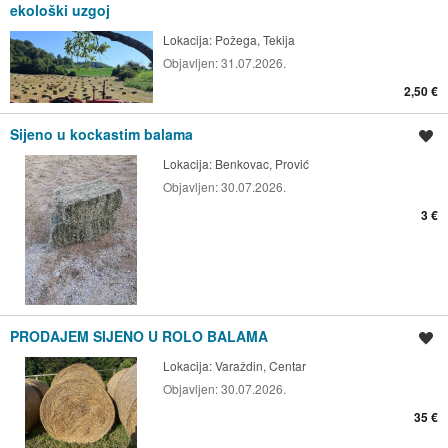
ekološki uzgoj
Lokacija:
Požega, Tekija
Objavljen:
31.07.2026.
2,50 €
Sijeno u kockastim balama
Spremi oglas
Lokacija:
Benkovac, Prović
Objavljen:
30.07.2026.
3 €
PRODAJEM SIJENO U ROLO BALAMA
Spremi oglas
Lokacija:
Varaždin, Centar
Objavljen:
30.07.2026.
35 €