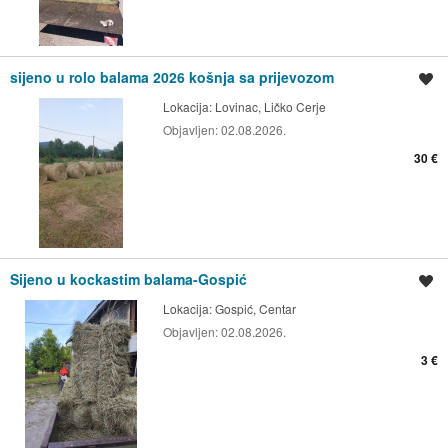
sijeno u rolo balama 2026 košnja sa prijevozom
Spremi oglas
Lokacija:
Lovinac, Ličko Cerje
Objavljen:
02.08.2026.
30 €
Sijeno u kockastim balama-Gospić
Spremi oglas
Lokacija:
Gospić, Centar
Objavljen:
02.08.2026.
3 €