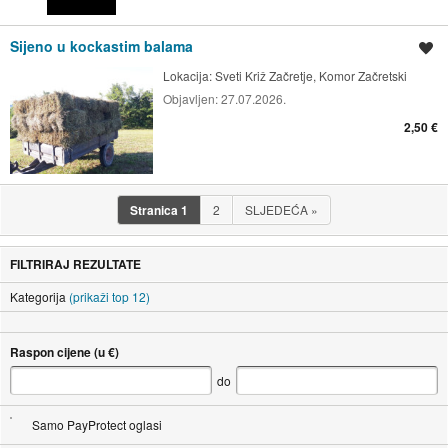
Sijeno u kockastim balama
Spremi oglas
Lokacija:
Sveti Križ Začretje, Komor Začretski
Objavljen:
27.07.2026.
2,50 €
Stranica
1
2
SLJEDEĆA
»
FILTRIRAJ REZULTATE
Kategorija
(prikaži top 12)
Raspon cijene (u €)
do
Samo PayProtect oglasi