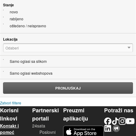
Stanje
novo
rabljeno
oštećeno / neispravno
Lokacija
Odaberi
Samo oglasi sa slikom
Samo oglasi webshopova
PRONJUŠKAJ
Zatvori filtere
Korisni
Partnerski
Preuzmi
Potraži nas
linkovi
portali
aplikaciju
Facebook
TikTok
Instagram
YouTu
Kontakt i
24sata
LinkedIn
Njuškalo blog
iOS aplikacija
pomoć
Poslovni