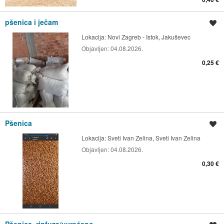
pšenica i ječam
Spremi oglas
Lokacija:
Novi Zagreb - Istok, Jakuševec
Objavljen:
04.08.2026.
0,25 €
Pšenica
Spremi oglas
Lokacija:
Sveti Ivan Zelina, Sveti Ivan Zelina
Objavljen:
04.08.2026.
0,30 €
Pšenica, rinfuza/uvrećano