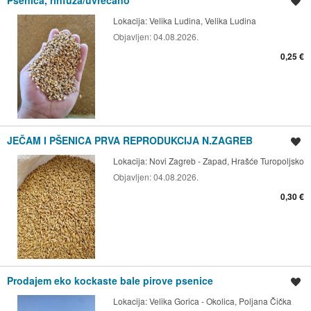
Spremi oglas
Lokacija:
Velika Ludina, Velika Ludina
Objavljen:
04.08.2026.
0,25 €
JEČAM I PŠENICA PRVA REPRODUKCIJA N.ZAGREB
Spremi oglas
Lokacija:
Novi Zagreb - Zapad, Hrašće Turopoljsko
Objavljen:
04.08.2026.
0,30 €
Prodajem eko kockaste bale pirove psenice
Spremi oglas
Lokacija:
Velika Gorica - Okolica, Poljana Čička