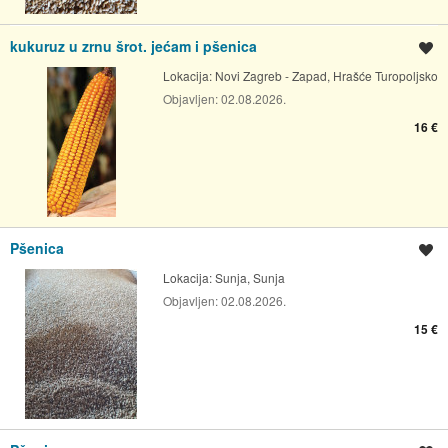
kukuruz u zrnu šrot. jećam i pšenica
Spremi oglas
Lokacija:
Novi Zagreb - Zapad, Hrašće Turopoljsko
Objavljen:
02.08.2026.
16 €
Pšenica
Spremi oglas
Lokacija:
Sunja, Sunja
Objavljen:
02.08.2026.
15 €