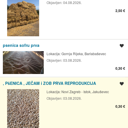
Objavljen:
04.08.2026.
2,50 €
psenica sofru prva
Spremi oglas
Lokacija:
Gornja Rijeka, Barlabaševec
Objavljen:
03.08.2026.
0,30 €
, PšENICA , JEČAM i ZOB PRVA REPRODUKCIJA
Spremi oglas
Lokacija:
Novi Zagreb - Istok, Jakuševec
Objavljen:
03.08.2026.
0,30 €