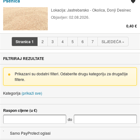
Pšenica
Spremi oglas
Lokacija:
Jastrebarsko - Okolica, Donji Desinec
Objavljen:
02.08.2026.
0,40 €
Stranica
1
2
3
4
5
6
7
SLJEDEĆA
»
FILTRIRAJ REZULTATE
Prikazani su dodatni filteri. Odaberite drugu kategoriju za drugačije
filtere.
Kategorija
(prikaži sve)
Raspon cijene (u €)
do
Samo PayProtect oglasi