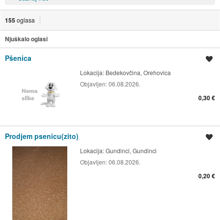
155
oglasa
Njuškalo oglasi
Pšenica
Spremi oglas
Lokacija:
Bedekovčina, Orehovica
Objavljen:
06.08.2026.
0,30 €
Prodjem psenicu(zito)
Spremi oglas
Lokacija:
Gundinci, Gundinci
Objavljen:
06.08.2026.
0,20 €