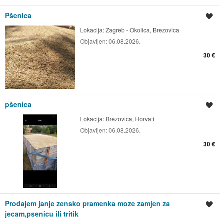
Pšenica
Spremi oglas
Lokacija:
Zagreb - Okolica, Brezovica
Objavljen:
06.08.2026.
30 €
pšenica
Spremi oglas
Lokacija:
Brezovica, Horvati
Objavljen:
06.08.2026.
30 €
Prodajem janje zensko pramenka moze zamjen za
Spremi oglas
jecam,psenicu ili tritik