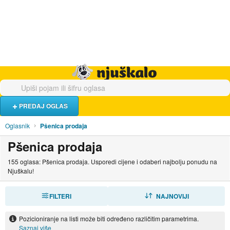
Hrana i piće
Turistički smještaj
Poslovi
Njuškalo naslovnica
PREDAJ OGLAS
Oglasnik
Pšenica prodaja
Pšenica prodaja
155 oglasa: Pšenica prodaja. Usporedi cijene i odaberi najbolju ponudu na
Njuškalu!
FILTERI
SORTIRAJ
NAJNOVIJI
Pozicioniranje na listi može biti određeno različitim parametrima.
Saznaj više