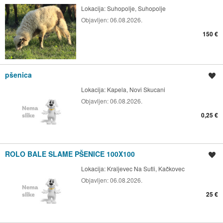
Lokacija:
Suhopolje, Suhopolje
Objavljen:
06.08.2026.
150 €
pšenica
Spremi oglas
Lokacija:
Kapela, Novi Skucani
Objavljen:
06.08.2026.
0,25 €
ROLO BALE SLAME PŠENICE 100X100
Spremi oglas
Lokacija:
Kraljevec Na Sutli, Kačkovec
Objavljen:
06.08.2026.
25 €