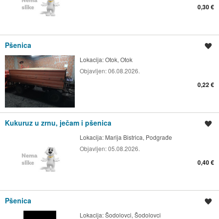
0,30 €
Pšenica
Spremi oglas
Lokacija:
Otok, Otok
Objavljen:
06.08.2026.
0,22 €
Kukuruz u zrnu, ječam i pšenica
Spremi oglas
Lokacija:
Marija Bistrica, Podgrađe
Objavljen:
05.08.2026.
0,40 €
Pšenica
Spremi oglas
Lokacija:
Šodolovci, Šodolovci