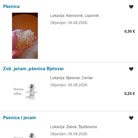
Pšenica
Spremi oglas
Lokacija:
Klenovnik, Lipovnik
Objavljen:
06.08.2026.
0,30 €
Zob ,ječam ,pšenica Bjelovar
Spremi oglas
Lokacija:
Bjelovar, Centar
Objavljen:
06.08.2026.
0,25 €
Psenica i jecam
Spremi oglas
Lokacija:
Zabok, Špičkovina
Objavljen:
06.08.2026.