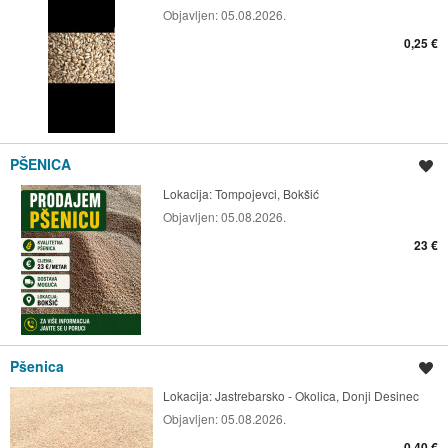
Objavljen:
05.08.2026.
0,25 €
PŠENICA
Spremi oglas
Lokacija:
Tompojevci, Bokšić
Objavljen:
05.08.2026.
23 €
Pšenica
Spremi oglas
Lokacija:
Jastrebarsko - Okolica, Donji Desinec
Objavljen:
05.08.2026.
0,40 €