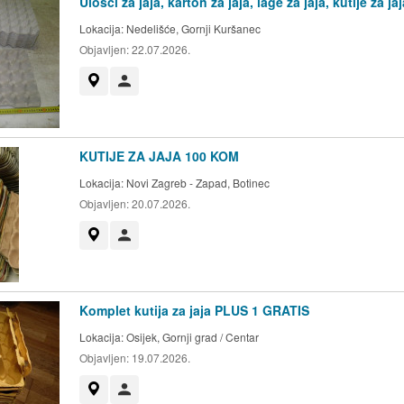
Ulošci za jaja, karton za jaja, lage za jaja, kutije za jaj
Lokacija:
Nedelišće, Gornji Kuršanec
Objavljen:
22.07.2026.
Prikaži na mapi
Korisnik nije trgovac
KUTIJE ZA JAJA 100 KOM
Lokacija:
Novi Zagreb - Zapad, Botinec
Objavljen:
20.07.2026.
Prikaži na mapi
Korisnik nije trgovac
Komplet kutija za jaja PLUS 1 GRATIS
Lokacija:
Osijek, Gornji grad / Centar
Objavljen:
19.07.2026.
Prikaži na mapi
Korisnik nije trgovac