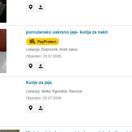
Prikaži na mapi
Korisnik nije trgovac
porculansko uskrsno jaje- kutija za nakit
PayProtect
Lokacija:
Dubrovnik, Sveti Jakov
Objavljen:
23.07.2026.
Prikaži na mapi
Korisnik nije trgovac
Kutije za jaja.
Lokacija:
Veliko Trgovišće, Ravnice
Objavljen:
23.07.2026.
Prikaži na mapi
Korisnik nije trgovac