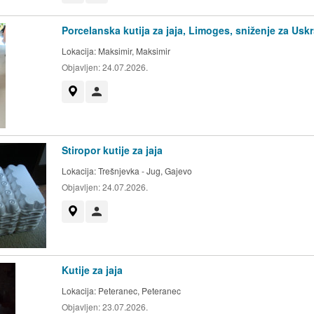
Porcelanska kutija za jaja, Limoges, sniženje za Uskrs
Lokacija:
Maksimir, Maksimir
Objavljen:
24.07.2026.
Prikaži na mapi
Korisnik nije trgovac
Stiropor kutije za jaja
Lokacija:
Trešnjevka - Jug, Gajevo
Objavljen:
24.07.2026.
Prikaži na mapi
Korisnik nije trgovac
Kutije za jaja
Lokacija:
Peteranec, Peteranec
Objavljen:
23.07.2026.