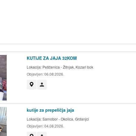
KUTIJE ZA JAJA 32KOM
Lokacija:
Peščenica - Žitnjak, Kozari bok
Objavljen:
06.08.2026.
Prikaži na mapi
Korisnik nije trgovac
kutije za prepeličja jaja
Lokacija:
Samobor - Okolica, Grdanjci
Objavljen:
04.08.2026.