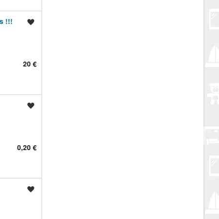
 !!!
Spremi oglas
20 €
Spremi oglas
0,20 €
Spremi oglas