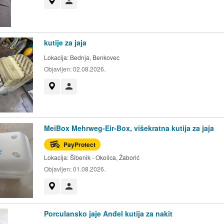
Prikaži na mapi
Korisnik nije trgovac
kutije za jaja
Lokacija:
Bednja, Benkovec
Objavljen:
02.08.2026.
Prikaži na mapi
Korisnik nije trgovac
MeiBox Mehrweg-Eir-Box, višekratna kutija za jaja
PayProtect
Lokacija:
Šibenik - Okolica, Žaborić
Objavljen:
01.08.2026.
Prikaži na mapi
Korisnik nije trgovac
Porculansko jaje Anđel kutija za nakit