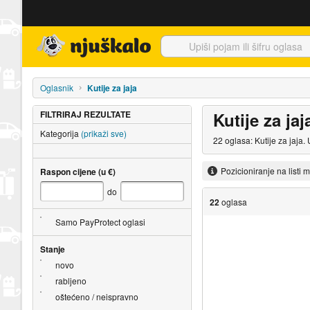
Njuškalo naslovnica
Oglasnik
Kutije za jaja
FILTRIRAJ REZULTATE
Kutije za jaj
Kategorija
(prikaži sve)
22 oglasa: Kutije za jaja.
Pozicioniranje na listi 
Raspon cijene (u €)
do
22
oglasa
Samo PayProtect oglasi
Stanje
novo
rabljeno
oštećeno / neispravno