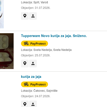
Lokacija:
Split, Varoš
Objavljen:
31.07.2026.
Prikaži na mapi
Korisnik nije trgovac
Tupperware Novo kutija za jaja. Sniženo.
PayProtect
Lokacija:
Sveta Nedelja, Sveta Nedelja
Objavljen:
25.07.2026.
Prikaži na mapi
Korisnik nije trgovac
kutija za jaja
PayProtect
Lokacija:
Čakovec, Sajmište
Objavljen:
24.07.2026.
Prikaži na mapi
Korisnik nije trgovac