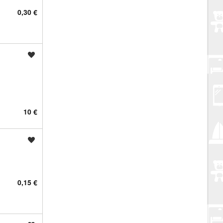
0,30 €
Spremi oglas
10 €
Spremi oglas
0,15 €