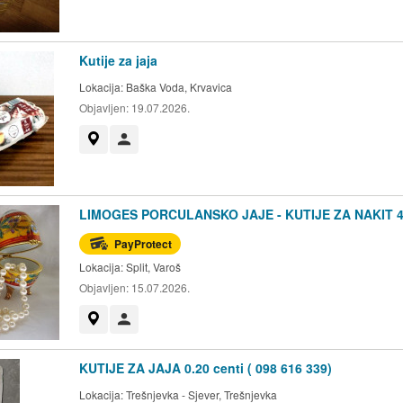
Kutije za jaja
Lokacija:
Baška Voda, Krvavica
Objavljen:
19.07.2026.
Prikaži na mapi
Korisnik nije trgovac
LIMOGES PORCULANSKO JAJE - KUTIJE ZA NAKIT 
PayProtect
Lokacija:
Split, Varoš
Objavljen:
15.07.2026.
Prikaži na mapi
Korisnik nije trgovac
KUTIJE ZA JAJA 0.20 centi ( 098 616 339)
Lokacija:
Trešnjevka - Sjever, Trešnjevka