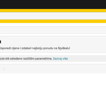
a
 Usporedi cijene i odaberi najbolju ponudu na Njuškalu!
može biti određeno različitim parametrima.
Saznaj više