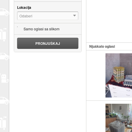
Lokacija
Odaberi
Samo oglasi sa slikom
PRONJUŠKAJ
Njuškalo oglasi