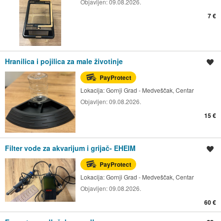
Objavljen:
09.08.2026.
7 €
Hranilica i pojilica za male životinje
Spremi oglas
PayProtect
Lokacija:
Gornji Grad - Medveščak, Centar
Objavljen:
09.08.2026.
15 €
Filter vode za akvarijum i grijač- EHEIM
Spremi oglas
PayProtect
Lokacija:
Gornji Grad - Medveščak, Centar
Objavljen:
09.08.2026.
60 €