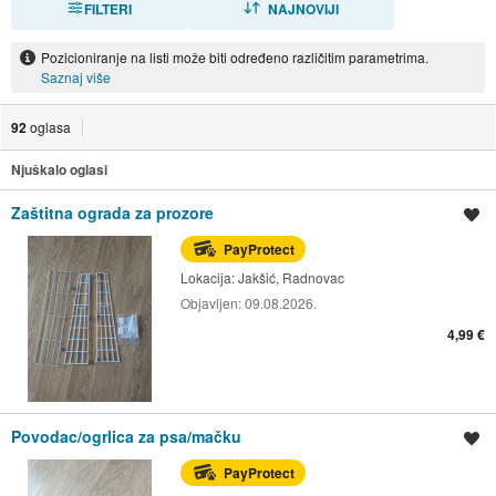
FILTERI
NAJNOVIJI
Pozicioniranje na listi može biti određeno različitim parametrima.
Saznaj više
92
oglasa
Njuškalo oglasi
Zaštitna ograda za prozore
Spremi oglas
PayProtect
Lokacija:
Jakšić, Radnovac
Objavljen:
09.08.2026.
4,99 €
Povodac/ogrlica za psa/mačku
Spremi oglas
PayProtect