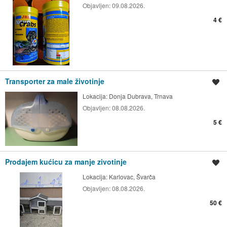
Objavljen:
09.08.2026.
4 €
Transporter za male životinje
Spremi oglas
Lokacija:
Donja Dubrava, Trnava
Objavljen:
08.08.2026.
5 €
Prodajem kućicu za manje zivotinje
Spremi oglas
Lokacija:
Karlovac, Švarča
Objavljen:
08.08.2026.
50 €