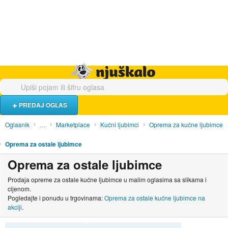
Hrana i piće
Turistički smještaj
Poslovi
Njuškalo naslovnica
PREDAJ OGLAS
Oglasnik
…
Marketplace
Kućni ljubimci
Oprema za kućne ljubimce
Oprema za ostale ljubimce
Oprema za ostale ljubimce
Prodaja opreme za ostale kućne ljubimce u malim oglasima sa slikama i
cijenom.
Pogledajte i ponudu u trgovinama:
Oprema za ostale kućne ljubimce na
akciji
.
SORTIRAJ