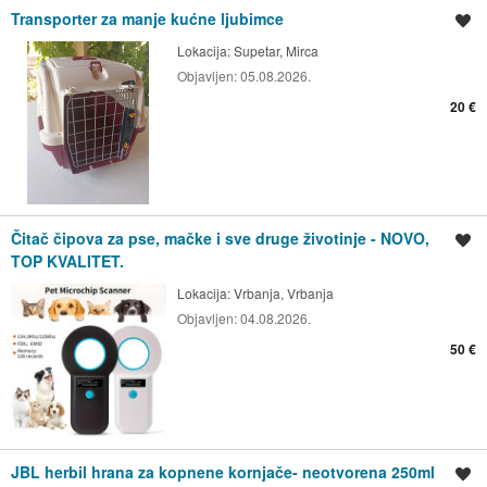
Transporter za manje kućne ljubimce
Spremi oglas
Lokacija:
Supetar, Mirca
Objavljen:
05.08.2026.
20 €
Čitač čipova za pse, mačke i sve druge životinje - NOVO,
Spremi oglas
TOP KVALITET.
Lokacija:
Vrbanja, Vrbanja
Objavljen:
04.08.2026.
50 €
JBL herbil hrana za kopnene kornjače- neotvorena 250ml
Spremi oglas