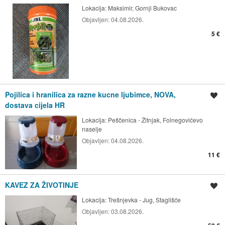
Lokacija:
Maksimir, Gornji Bukovac
Objavljen:
04.08.2026.
5 €
Pojilica i hranilica za razne kucne ljubimce, NOVA,
Spremi oglas
dostava cijela HR
Lokacija:
Peščenica - Žitnjak, Folnegovićevo
naselje
Objavljen:
04.08.2026.
11 €
KAVEZ ZA ŽIVOTINJE
Spremi oglas
Lokacija:
Trešnjevka - Jug, Staglišće
Objavljen:
03.08.2026.