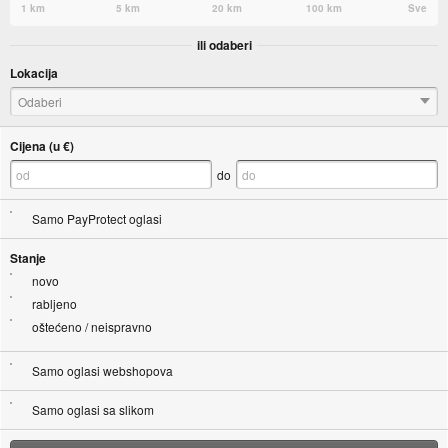
1 km
5 km
20 km
100 km
Sve
ili odaberi
Lokacija
Odaberi
Cijena (u €)
do
Samo PayProtect oglasi
Stanje
novo
rabljeno
oštećeno / neispravno
Samo oglasi webshopova
Samo oglasi sa slikom