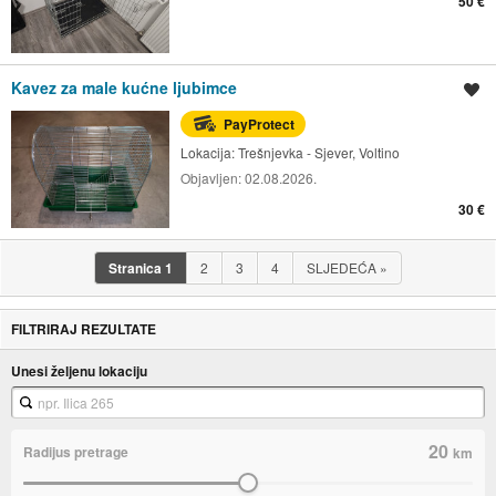
50 €
Kavez za male kućne ljubimce
Spremi oglas
PayProtect
Lokacija:
Trešnjevka - Sjever, Voltino
Objavljen:
02.08.2026.
30 €
Stranica
1
2
3
4
SLJEDEĆA
»
FILTRIRAJ REZULTATE
Unesi željenu lokaciju
20
Radijus pretrage
km