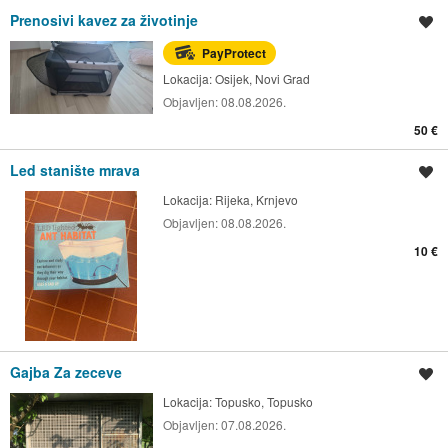
Prenosivi kavez za životinje
Spremi oglas
PayProtect
Lokacija:
Osijek, Novi Grad
Objavljen:
08.08.2026.
50 €
Led stanište mrava
Spremi oglas
Lokacija:
Rijeka, Krnjevo
Objavljen:
08.08.2026.
10 €
Gajba Za zeceve
Spremi oglas
Lokacija:
Topusko, Topusko
Objavljen:
07.08.2026.