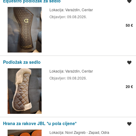
Equestro podložak za sedlo
Spremi oglas
Lokacija:
Varaždin, Centar
Objavljen:
09.08.2026.
50 €
Podložak za sedlo
Spremi oglas
Lokacija:
Varaždin, Centar
Objavljen:
09.08.2026.
20 €
Hrana za rakove JBL *u pola cijene*
Spremi oglas
Lokacija:
Novi Zagreb - Zapad, Odra