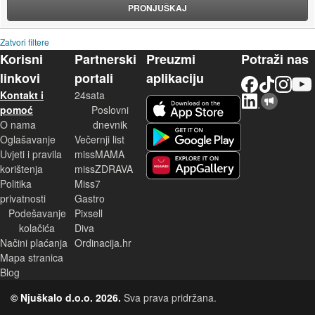
PRONJUŠKAJ
Zatvori filtere
Korisni
Partnerski
Preuzmi
Potraži nas
linkovi
portali
aplikaciju
Facebook
TikTok
Instagram
YouTu
Kontakt i
24sata
LinkedIn
Njuškalo blog
iOS aplikacija
pomoć
Poslovni
O nama
dnevnik
Android aplikacija
Oglašavanje
Večernji list
Uvjeti i pravila
missMAMA
korištenja
missZDRAVA
Huawei aplikacija
Politika
Miss7
privatnosti
Gastro
Podešavanje
Pixsell
kolačića
Diva
Načini plaćanja
Ordinacija.hr
Mapa stranica
Blog
© Njuškalo d.o.o. 2026.
Sva prava pridržana.