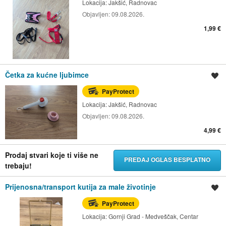
Lokacija:
Jakšić, Radnovac
Objavljen:
09.08.2026.
1,99 €
Četka za kućne ljubimce
Spremi oglas
PayProtect
Lokacija:
Jakšić, Radnovac
Objavljen:
09.08.2026.
4,99 €
Prodaj stvari koje ti više ne
PREDAJ OGLAS BESPLATNO
trebaju!
Prijenosna/transport kutija za male životinje
Spremi oglas
PayProtect
Lokacija:
Gornji Grad - Medveščak, Centar