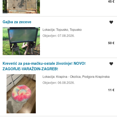
45 €
Gajba za zeceve
Spremi oglas
Lokacija:
Topusko, Topusko
Objavljen:
07.08.2026.
50 €
Krevetić za psa-mačku-ostale životinje! NOVO!
Spremi oglas
ZAGORJE-VARAŽDIN-ZAGREB!
Lokacija:
Krapina - Okolica, Podgora Krapinska
Objavljen:
06.08.2026.
11 €