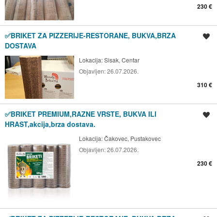
230 €
✅BRIKET ZA PIZZERIJE-RESTORANE, BUKVA,BRZA
Spremi oglas
DOSTAVA
Lokacija:
Sisak, Centar
Objavljen:
26.07.2026.
310 €
✅BRIKET PREMIUM,RAZNE VRSTE, BUKVA ILI
Spremi oglas
HRAST,akcija,brza dostava.
Lokacija:
Čakovec, Pustakovec
Objavljen:
26.07.2026.
230 €