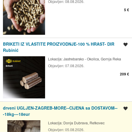
Objavljen:
08.08.2026.
5 €
BRIKETI IZ VLASTITE PROIZVODNJE-100 % HRAST- DIR
Spremi oglas
Rubinić
Lokacija:
Jastrebarsko - Okolica, Gornja Reka
Objavljen:
07.08.2026.
209 €
drveni UGLJEN-ZAGREB-MORE--CIJENA sa DOSTAVOM--
Spremi oglas
-18kg---18eur
Lokacija:
Donja Dubrava, Retkovec
Objavljen:
05.08.2026.