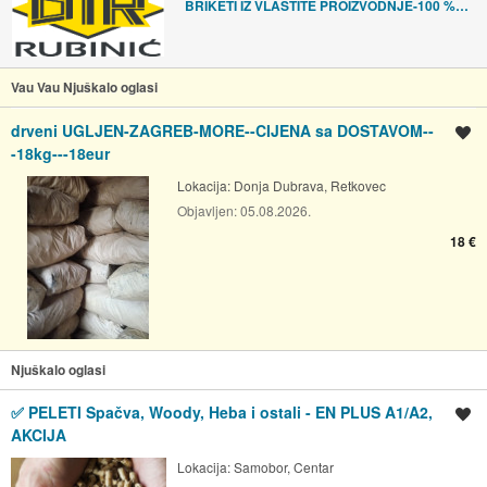
BRIKETI IZ VLASTITE PROIZVODNJE-100 % HRAST- DIR Rubinić
Vau Vau Njuškalo oglasi
drveni UGLJEN-ZAGREB-MORE--CIJENA sa DOSTAVOM--
Spremi oglas
-18kg---18eur
Lokacija:
Donja Dubrava, Retkovec
Objavljen:
05.08.2026.
18 €
Njuškalo oglasi
✅ PELETI Spačva, Woody, Heba i ostali - EN PLUS A1/A2,
Spremi oglas
AKCIJA
Lokacija:
Samobor, Centar