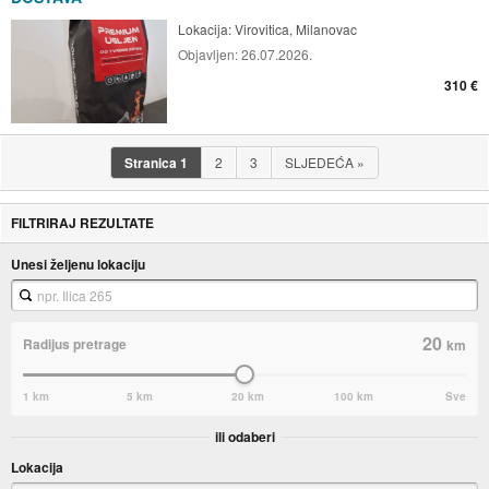
Lokacija:
Virovitica, Milanovac
Objavljen:
26.07.2026.
310 €
Stranica
1
2
3
SLJEDEĆA
»
FILTRIRAJ REZULTATE
Unesi željenu lokaciju
20
Radijus pretrage
km
1 km
5 km
20 km
100 km
Sve
ili odaberi
Lokacija