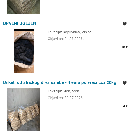
DRVENI UGLJEN
Spremi oglas
Lokacija:
Koprivnica, Vinica
Objavljen:
01.08.2026.
18 €
Briketi od afričkog drva sambe - 4 eura po vreći cca 20kg
Spremi oglas
Lokacija:
Ston, Ston
Objavljen:
30.07.2026.
4 €