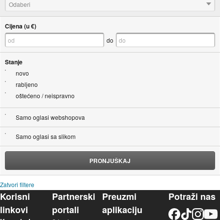
Odaberi
Cijena (u €)
do
Stanje
novo
rabljeno
oštećeno / neispravno
Samo oglasi webshopova
Samo oglasi sa slikom
PRONJUŠKAJ
Zatvori filtere
Korisni
Partnerski
Preuzmi
Potraži nas
linkovi
portali
aplikaciju
Facebook
TikTok
Instagram
YouTu