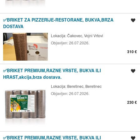
✅BRIKET ZA PIZZERIJE-RESTORANE, BUKVA,BRZA
Spremi oglas
DOSTAVA
Lokacija:
Čakovec, Vojni Vrtovi
Objavljen:
26.07.2026.
310 €
✅BRIKET PREMIUM,RAZNE VRSTE, BUKVA ILI
Spremi oglas
HRAST,akcija,brza dostava.
Lokacija:
Beretinec, Beretinec
Objavljen:
26.07.2026.
230 €
✅BRIKET PREMIUM,RAZNE VRSTE, BUKVA ILI
Spremi oglas