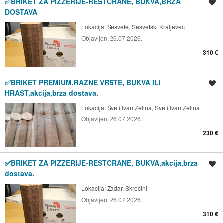
✅BRIKET ZA PIZZERIJE-RESTORANE, BUKVA,BRZA
Spremi oglas
DOSTAVA
Lokacija:
Sesvete, Sesvetski Kraljevec
Objavljen:
26.07.2026.
310 €
✅BRIKET PREMIUM,RAZNE VRSTE, BUKVA ILI
Spremi oglas
HRAST,akcija,brza dostava.
Lokacija:
Sveti Ivan Zelina, Sveti Ivan Zelina
Objavljen:
26.07.2026.
230 €
✅BRIKET ZA PIZZERIJE-RESTORANE, BUKVA,akcija,brza
Spremi oglas
dostava.
Lokacija:
Zadar, Skročini
Objavljen:
26.07.2026.
310 €