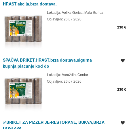
HRAST,akcija,brza dostava.
Lokacija:
Velika Gorica, Mala Gorica
Objavljen:
26.07.2026.
230 €
SPAČVA BRIKET,HRAST,brza dostava,sigurna
Spremi oglas
kupnja,placanje kod do
Lokacija:
Varaždin, Centar
Objavljen:
26.07.2026.
230 €
✅BRIKET ZA PIZZERIJE-RESTORANE, BUKVA,BRZA
Spremi oglas
DOSTAVA