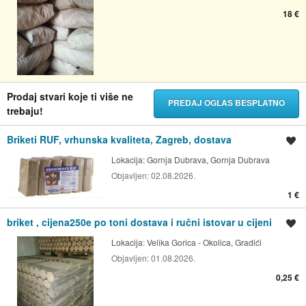
18 €
Prodaj stvari koje ti više ne
PREDAJ OGLAS BESPLATNO
trebaju!
Briketi RUF, vrhunska kvaliteta, Zagreb, dostava
Spremi oglas
Lokacija:
Gornja Dubrava, Gornja Dubrava
Objavljen:
02.08.2026.
1 €
briket , cijena250e po toni dostava i ručni istovar u cijeni
Spremi oglas
Lokacija:
Velika Gorica - Okolica, Gradići
Objavljen:
01.08.2026.
0,25 €