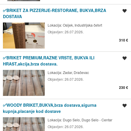
✅BRIKET ZA PIZZERIJE-RESTORANE, BUKVA,BRZA
Spremi oglas
DOSTAVA
Lokacija:
Osijek, Industrijska četvrt
Objavljen:
26.07.2026.
310 €
✅BRIKET PREMIUM,RAZNE VRSTE, BUKVA ILI
Spremi oglas
HRAST,akcija,brza dostava.
Lokacija:
Zadar, Dračevac
Objavljen:
26.07.2026.
230 €
✅WOODY BRIKET,BUKVA,brza dostava,sigurna
Spremi oglas
kupnja,placanje kod dostave
Lokacija:
Dugo Selo, Dugo Selo - Centar
Objavljen:
26.07.2026.