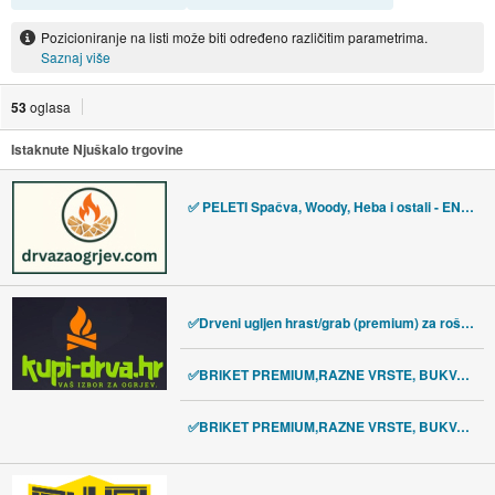
Pozicioniranje na listi može biti određeno različitim parametrima.
Saznaj više
53
oglasa
Istaknute Njuškalo trgovine
✅ PELETI Spačva, Woody, Heba i ostali - EN PLUS A1/A2, AKCIJA
✅Drveni ugljen hrast/grab (premium) za roštilj,besplatna dostava
✅BRIKET PREMIUM,RAZNE VRSTE, BUKVA ILI HRAST,akcija,brza dostava.
✅BRIKET PREMIUM,RAZNE VRSTE, BUKVA ILI HRAST,akcija,brza dostava.