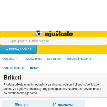
Hrana i piće
Turistički smještaj
Poslovi
Njuškalo naslovnica
PREDAJ OGLAS
Oglasnik
…
Marketplace
Sve za dom
Grijanje i hlađenje
Ogrjevni materijal
Briketi
Briketi
Prodaja briketa u malim oglasima sa slikama, opisom i cijenom. Velik izbor
briketa za ogrijev u Hrvatskoj i regiji na oglasniku Njuskalo.hr. Drveni briketi
po pristupačnim cijenama.
FILTERI
SORTIRAJ
NAJNOVIJI