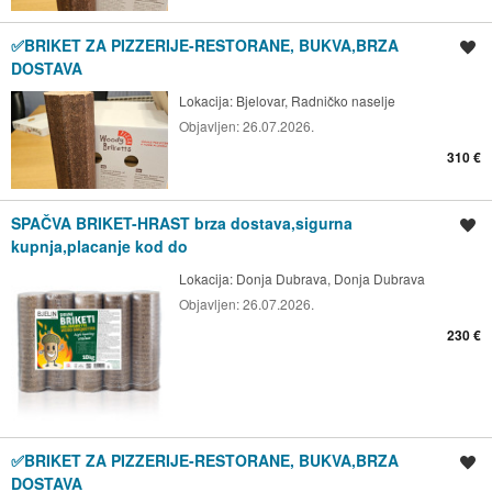
✅BRIKET ZA PIZZERIJE-RESTORANE, BUKVA,BRZA
Spremi oglas
DOSTAVA
Lokacija:
Bjelovar, Radničko naselje
Objavljen:
26.07.2026.
310 €
SPAČVA BRIKET-HRAST brza dostava,sigurna
Spremi oglas
kupnja,placanje kod do
Lokacija:
Donja Dubrava, Donja Dubrava
Objavljen:
26.07.2026.
230 €
✅BRIKET ZA PIZZERIJE-RESTORANE, BUKVA,BRZA
Spremi oglas
DOSTAVA