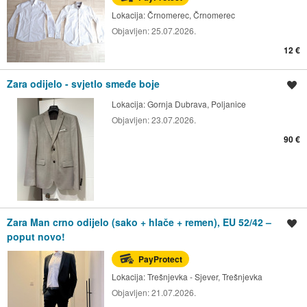
Lokacija:
Črnomerec, Črnomerec
Objavljen:
25.07.2026.
12 €
Zara odijelo - svjetlo smeđe boje
Spremi oglas
Lokacija:
Gornja Dubrava, Poljanice
Objavljen:
23.07.2026.
90 €
Zara Man crno odijelo (sako + hlače + remen), EU 52/42 –
Spremi oglas
poput novo!
PayProtect
Lokacija:
Trešnjevka - Sjever, Trešnjevka
Objavljen:
21.07.2026.