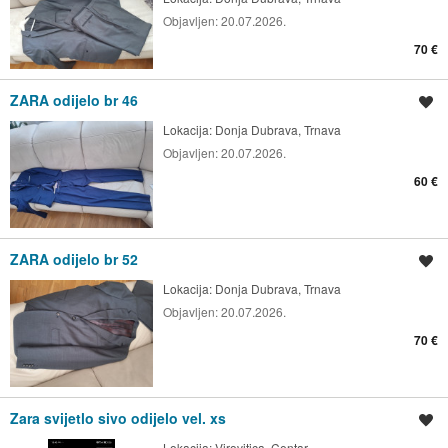
Objavljen:
20.07.2026.
70 €
ZARA odijelo br 46
Spremi oglas
Lokacija:
Donja Dubrava, Trnava
Objavljen:
20.07.2026.
60 €
ZARA odijelo br 52
Spremi oglas
Lokacija:
Donja Dubrava, Trnava
Objavljen:
20.07.2026.
70 €
Zara svijetlo sivo odijelo vel. xs
Spremi oglas
Lokacija:
Virovitica, Centar