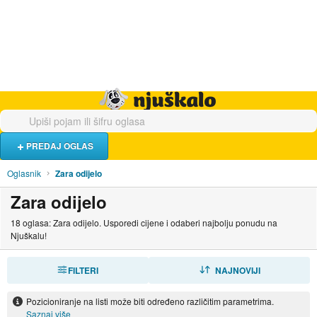
Hrana i piće
Turistički smještaj
Poslovi
Njuškalo naslovnica
PREDAJ OGLAS
Oglasnik
Zara odijelo
Zara odijelo
18 oglasa: Zara odijelo. Usporedi cijene i odaberi najbolju ponudu na
Njuškalu!
FILTERI
SORTIRAJ
NAJNOVIJI
Pozicioniranje na listi može biti određeno različitim parametrima.
Saznaj više