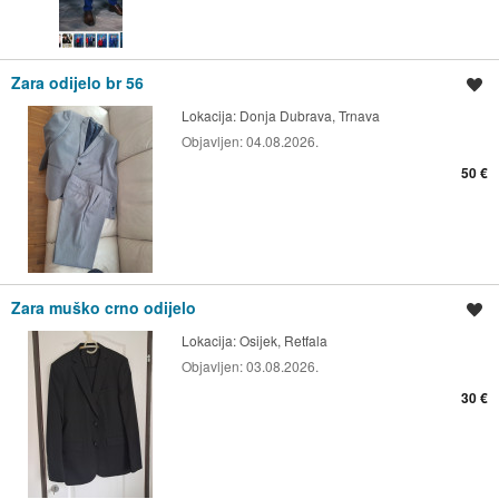
Zara odijelo br 56
Spremi oglas
Lokacija:
Donja Dubrava, Trnava
Objavljen:
04.08.2026.
50 €
Zara muško crno odijelo
Spremi oglas
Lokacija:
Osijek, Retfala
Objavljen:
03.08.2026.
30 €