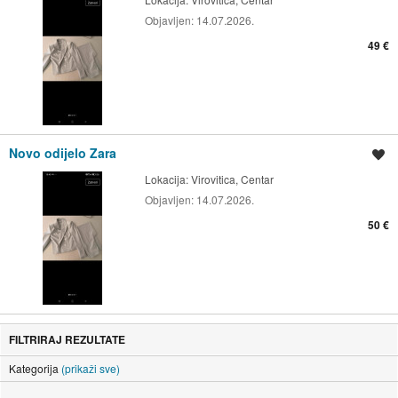
Objavljen:
14.07.2026.
49 €
Novo odijelo Zara
Spremi oglas
Lokacija:
Virovitica, Centar
Objavljen:
14.07.2026.
50 €
FILTRIRAJ REZULTATE
Kategorija
(prikaži sve)