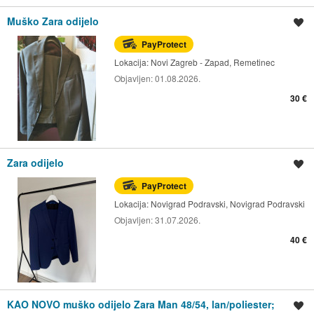
Muško Zara odijelo
Spremi oglas
PayProtect
Lokacija:
Novi Zagreb - Zapad, Remetinec
Objavljen:
01.08.2026.
30 €
Zara odijelo
Spremi oglas
PayProtect
Lokacija:
Novigrad Podravski, Novigrad Podravski
Objavljen:
31.07.2026.
40 €
KAO NOVO muško odijelo Zara Man 48/54, lan/poliester;
Spremi oglas