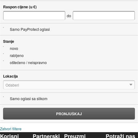
Raspon cijene (u €)
do
Samo PayProtect oglasi
Stanje
novo
rabljeno
oštećeno / neispravno
Lokacija
Odaberi
Samo oglasi sa slikom
PRONJUŠKAJ
Zatvori filtere
Korisni
Partnerski
Preuzmi
Potraži nas