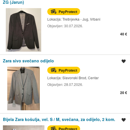
ZG (Jarun)
PayProtect
Lokacija:
Trešnjevka - Jug, Vrbani
Objavljen:
30.07.2026.
40 €
Zara sivo svečano odijelo
Spremi oglas
PayProtect
Lokacija:
Slavonski Brod, Centar
Objavljen:
28.07.2026.
20 €
Bijela Zara košulja, vel. S / M, svečana, za odijelo, 2 kom.
Spremi oglas
PayProtect