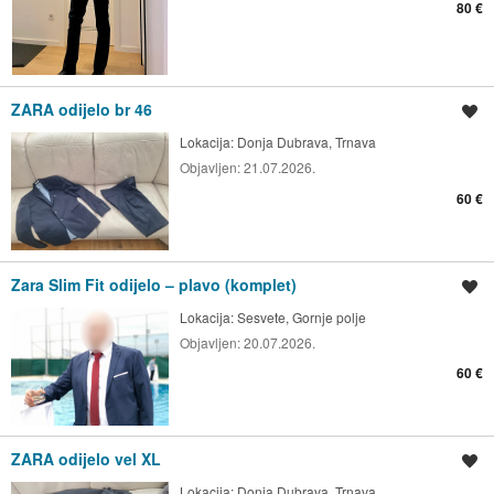
80 €
ZARA odijelo br 46
Spremi oglas
Lokacija:
Donja Dubrava, Trnava
Objavljen:
21.07.2026.
60 €
Zara Slim Fit odijelo – plavo (komplet)
Spremi oglas
Lokacija:
Sesvete, Gornje polje
Objavljen:
20.07.2026.
60 €
ZARA odijelo vel XL
Spremi oglas
Lokacija:
Donja Dubrava, Trnava