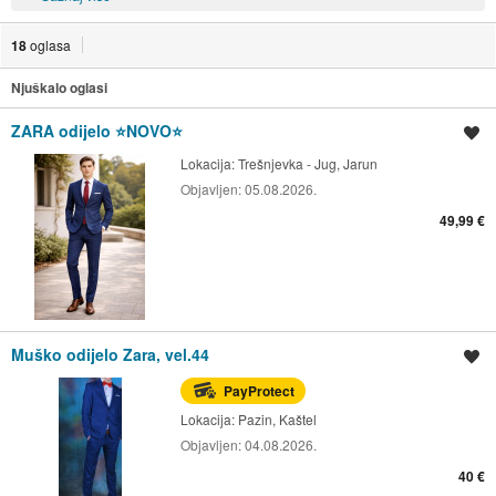
18
oglasa
Njuškalo oglasi
ZARA odijelo ⭐NOVO⭐
Spremi oglas
Lokacija:
Trešnjevka - Jug, Jarun
Objavljen:
05.08.2026.
49,99 €
Muško odijelo Zara, vel.44
Spremi oglas
PayProtect
Lokacija:
Pazin, Kaštel
Objavljen:
04.08.2026.
40 €